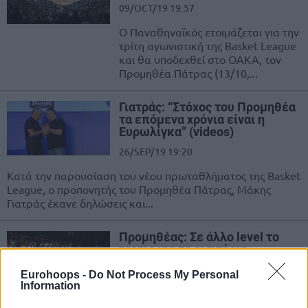
09/OCT/19 19:57
Ο Παναθηναϊκός ετοιμάζεται για την
τρίτη αγωνιστική της Basket League
και θα υποδεχθεί στο ΟΑΚΑ, τον
Προμηθέα Πάτρας (13/10,...
Γιατράς: “Στόχος του Προμηθέα
τα επόμενα χρόνια είναι η
Ευρωλίγκα” (videos)
26/SEP/19 19:20
Κατά την παρουσίαση του νέου πρωταθλήματος της Basket
League, ο προπονητής του Προμηθέα Πάτρας, Μάκης
Γιατράς έκανε δηλώσεις και...
Προμηθέας: Σε άλλο level το
promo για τα εισιτήρια
διαρκείας (video)
Eurohoops -
Do Not Process My Personal
15/JUL/19 14:31
Information
Ο Προμηθέας Πάτρας προετοιμάζεται για μεγάλα