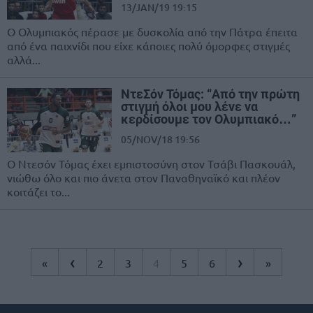
13/JAN/19 19:15
Ο Ολυμπιακός πέρασε με δυσκολία από την Πάτρα έπειτα
από ένα παιχνίδι που είχε κάποιες πολύ όμορφες στιγμές
αλλά...
ΝτεΣόν Τόμας: “Από την πρώτη
στιγμή όλοι μου λένε να
κερδίσουμε τον Ολυμπιακό…”
05/NOV/18 19:56
O Ντεσόν Τόμας έχει εμπιστοσύνη στον Τσάβι Πασκουάλ,
νιώθω όλο και πιο άνετα στον Παναθηναϊκό και πλέον
κοιτάζει το...
‹
›
«
2
3
4
5
6
»