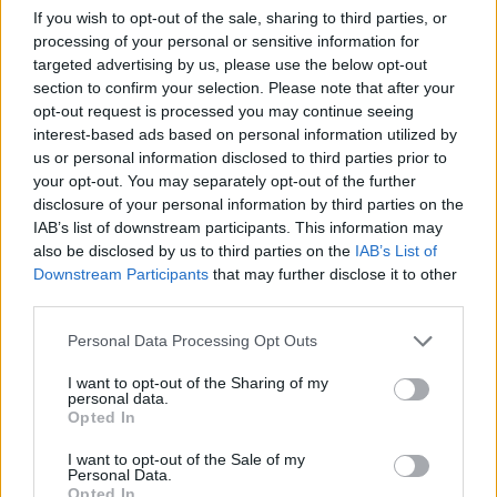
πράγματα και τη νέα χρονιά κι η αρχή έγινε από το promo
If you wish to opt-out of the sale, sharing to third parties, or
για...
processing of your personal or sensitive information for
targeted advertising by us, please use the below opt-out
section to confirm your selection. Please note that after your
Προμηθέας Πάτρας: Οι κάρτες
opt-out request is processed you may continue seeing
διαρκείας της σεζόν 2019-20!
interest-based ads based on personal information utilized by
06/JUL/19 17:41
us or personal information disclosed to third parties prior to
your opt-out. You may separately opt-out of the further
Ο Προμηθέας Πάτρας
disclosure of your personal information by third parties on the
προετοιμάζεται για μία ακόμα σεζόν
IAB’s list of downstream participants. This information may
σε όλα τα επίπεδα και ενημέρωσε
τους φιλάθλους του, για τα...
also be disclosed by us to third parties on the
IAB’s List of
Downstream Participants
that may further disclose it to other
third parties.
Προμηθέας Πάτρας: Άντεξε
στην παράταση με το
Please note that this website/app uses one or more Google
Personal Data Processing Opt Outs
Ρέθυμνο… κι έφυγε για
services and may gather and store information including but
πρόκριση!
not limited to your visit or usage behaviour. You may click to
I want to opt-out of the Sharing of my
09/MAR/19 17:02
personal data.
grant or deny consent to Google and its third-party tags to
Opted In
use your data for below specified purposes in below Google
Ο Προμηθέας είδε κι έπαθε μέχρι να επικρατήσει των
consent section.
Ρέθυμνο Cretan Kings (86-81 παρ.) στην Πάτρα για τη
I want to opt-out of the Sale of my
Personal Data.
18η...
Opted In