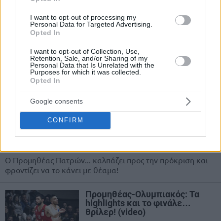
Γκίκας για Καράμπελα: “Κλείνει
I want to opt-out of processing my
Personal Data for Targeted Advertising.
τα 18; Είχα καιρό να δω μικρό να
Opted In
αλλάζει τη ροή ενός αγώνα!”
27/JAN/19 18:17
I want to opt-out of Collection, Use,
Retention, Sale, and/or Sharing of my
Personal Data that Is Unrelated with the
Ο Προμηθέας κέρδισε το Περιστέρι με τον Νίκο Γκίκα να
Purposes for which it was collected.
κάνει ειδική αναφορά στον Ζώη Καράμπελα που τον
Opted In
προσεχή...
Google consents
Dunk party από Μπράουν και
Έλις στο νέο θρίαμβο του
CONFIRM
Προμηθέα! (video)
22/JAN/19 21:27
Ο Προμηθέας Πατρών... καλπάζει προς την πρόκριση και
φροντίζει να το κάνει με θέαμα!
Προμηθέας-Ολυμπιακός: Τα
highlights και το φινάλε…
θρίλερ! (video)