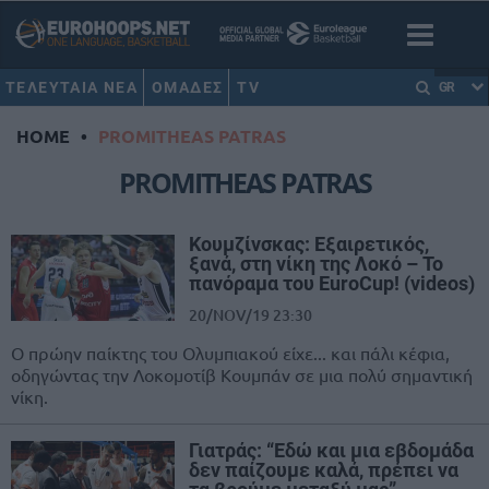
ΤΕΛΕΥΤΑΙΑ ΝΕΑ
ΟΜΑΔΕΣ
TV
GR
HOME
•
PROMITHEAS PATRAS
PROMITHEAS PATRAS
Κουμζίνσκας: Εξαιρετικός,
ξανά, στη νίκη της Λοκό – Το
πανόραμα του EuroCup! (videos)
20/NOV/19 23:30
Ο πρώην παίκτης του Ολυμπιακού είχε... και πάλι κέφια,
οδηγώντας την Λοκομοτίβ Κουμπάν σε μια πολύ σημαντική
νίκη.
Γιατράς: “Εδώ και μια εβδομάδα
δεν παίζουμε καλά, πρέπει να