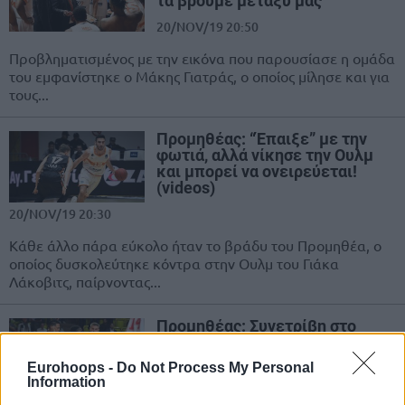
τα βρούμε μεταξύ μας”
20/NOV/19 20:50
Προβληματισμένος με την εικόνα που παρουσίασε η ομάδα
του εμφανίστηκε ο Μάκης Γιατράς, ο οποίος μίλησε και για
τους...
Προμηθέας: “Έπαιξε” με την
φωτιά, αλλά νίκησε την Ουλμ
και μπορεί να ονειρεύεται!
(videos)
20/NOV/19 20:30
Kάθε άλλο πάρα εύκολο ήταν το βράδυ του Προμηθέα, ο
οποίος δυσκολεύτηκε κόντρα στην Ουλμ του Γιάκα
Λάκοβιτς, παίρνοντας...
Προμηθέας: Συνετρίβη στο
Μονακό και έμεινε πίσω στη
μάχη της πρωτιάς! (videos)
Eurohoops -
Do Not Process My Personal
Information
13/NOV/19 21:35