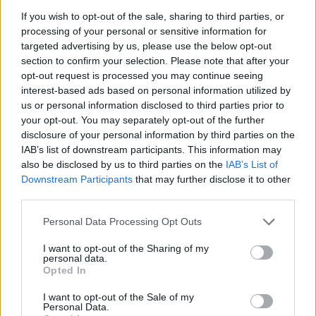
Μια από τις χειρότερες βραδιές της σύντομης ευρωπαϊκής
If you wish to opt-out of the sale, sharing to third parties, or
ιστορίας του έζησε ο Προμηθέας (5-2), ο οποίος γνώρισε
processing of your personal or sensitive information for
βαριά ήττα...
targeted advertising by us, please use the below opt-out
section to confirm your selection. Please note that after your
Προμηθέας: Τραγική πρώτη
opt-out request is processed you may continue seeing
περίοδος… δεν έμπαινε
interest-based ads based on personal information utilized by
(κυριολεκτικά) τίποτα!
us or personal information disclosed to third parties prior to
13/NOV/19 20:26
your opt-out. You may separately opt-out of the further
disclosure of your personal information by third parties on the
Εφιαλτικές στιγμές ζει στο Πριγκιπάτο ο απελπιστικά
IAB’s list of downstream participants. This information may
άστοχος Προμηθέας.
also be disclosed by us to third parties on the
IAB’s List of
Downstream Participants
that may further disclose it to other
Αγραβάνης: “Αφιερώνω την
third parties.
πρόκριση στους φίλους μου
τους Ολυμπιακούς που πέρασαν
Please note that this website/app uses one or more Google
Personal Data Processing Opt Outs
πολλά!” (videos)
services and may gather and store information including but
not limited to your visit or usage behaviour. You may click to
I want to opt-out of the Sharing of my
10/NOV/19 18:33
personal data.
grant or deny consent to Google and its third-party tags to
Opted In
Τους φιλάθλους της πρώην ομάδας του θυμήθηκε ο
use your data for below specified purposes in below Google
Δημήτρης Αγράβανης, που δεν ξέχασε να τονίσει την
consent section.
I want to opt-out of the Sale of my
σημασία που είχε...
Personal Data.