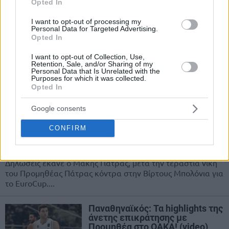
Opted In
EuroCup: Βάζει πλώρη για
I want to opt-out of processing my
πρωτιά ο Προμηθέας, νίκες για
Personal Data for Targeted Advertising.
Ζήση και Μάντζαρη! (videos)
Opted In
06/NOV/19 23:23
I want to opt-out of Collection, Use,
Retention, Sale, and/or Sharing of my
Η πέμπτη συνεχομένη νίκη του Προμηθέα μονοπώλησε το
Personal Data that Is Unrelated with the
ενδιαφέρον της σημερινής αγωνιστικής ημέρας του
Purposes for which it was collected.
EuroCup, την ώρα που η...
Opted In
Google consents
Γιατράς: “Κάναμε κατάθεση
ψυχής απέναντι σε μια μεγάλη
CONFIRM
ομάδα”
22/OCT/19 21:12
Δηλώσεις έκανε ο Μάκης Γιατράς, μετά την τεράστια νίκη
του Προμηθέας Πάτρας κόντρα στην Βίρτους Μπολόνια για
το EuroCup....
Παναθηναϊκός: Τα highlights της
άνετης επικράτησης με
Προμηθέα στο ΟΑΚΑ! (video)