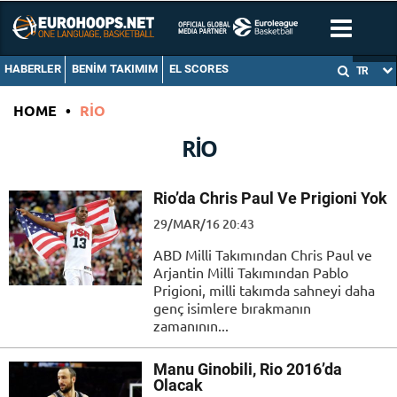
HABERLER
BENIM TAKIMIM
EL SCORES
TR
HOME
•
RIO
RIO
Rio’da Chris Paul Ve Prigioni Yok
29/MAR/16 20:43
ABD Milli Takımından Chris Paul ve
Arjantin Milli Takımından Pablo
Prigioni, milli takımda sahneyi daha
genç isimlere bırakmanın
zamanının...
Manu Ginobili, Rio 2016’da
Olacak