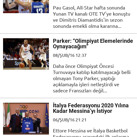
Pau Gasol, All-Star hafta sonunda
Yunan TV kanalı OTE TV'ye konuştu
ve Dimitris Diamantidis'in sezon
sonunda emekli olma kararına...
Parker: “Olimpiyat Elemelerinde
Oynayacağım”
08/ŞUB/16 12:37
Daha önce Olimpiyat Öncesi
Turnuvaya katılıp katılmayacağı belli
olmayan Tony Parker, yaptığı
açıklamayla işleri netleştirdi ve
sadece Fransızları değil...
İtalya Federasyonu 2020 Yılına
Kadar Messina’yı İstiyor
06/ŞUB/16 21:21
Ettore Messina ve İtalya Basketbol
Federasyonu arasındaki ilk anlaşma