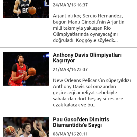
24/MAR/16 16:37
Arjantinli koç Sergio Hernandez,
bugün Manu Ginobili'nin Arjantin
milli takımıyla yaklaşan Rio
Olimpiyatlarında oynayacağını
doğruladı. Koç şöyle söyledi:...
Anthony Davis Olimpiyatları
Kaçırıyor
21/MAR/16 23:37
New Orleans Pelicans'ın süperyıldızı
Anthony Davis sol omzundan
geçireceği ameliyat sebebiyle
sahalardan dört-beş ay süresince
uzak kalacak ve bu...
Pau Gasol’den Dimitris
Diamantidis’e Saygı
08/MAR/16 20:11