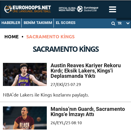
HABERLER
BENIM TAKIMIM
EL SCORES
TR
HOME
•
SACRAMENTO KINGS
SACRAMENTO KINGS
Austin Reaves Kariyer Rekoru
Kırdı; Eksik Lakers, Kings’i
Deplasmanda Yıktı
27/EKI/25 07:29
NBA'de Lakers ile Kings kozlarını paylaştı.
Manisa’nın Guardı, Sacramento
Kings’e İmzayı Attı
26/EYL/25 08:10