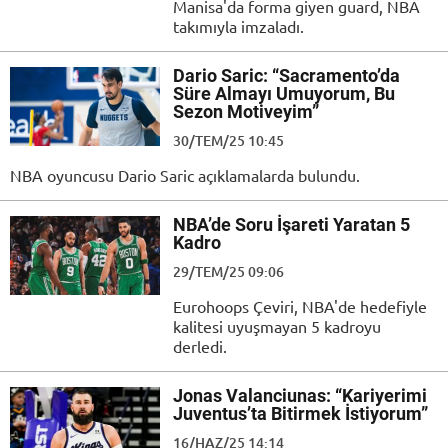
Manisa'da forma giyen guard, NBA
takımıyla imzaladı.
Dario Saric: “Sacramento’da
Süre Almayı Umuyorum, Bu
Sezon Motiveyim”
30/TEM/25 10:45
NBA oyuncusu Dario Saric açıklamalarda bulundu.
NBA’de Soru İşareti Yaratan 5
Kadro
29/TEM/25 09:06
Eurohoops Çeviri, NBA'de hedefiyle
kalitesi uyuşmayan 5 kadroyu
derledi.
Jonas Valanciunas: “Kariyerimi
Juventus’ta Bitirmek İstiyorum”
16/HAZ/25 14:14