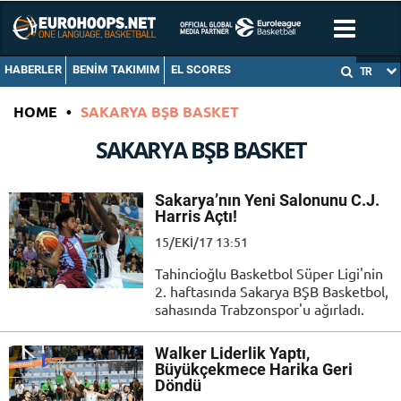
HABERLER
BENIM TAKIMIM
EL SCORES
TR
HOME
•
SAKARYA BŞB BASKET
SAKARYA BŞB BASKET
Sakarya’nın Yeni Salonunu C.J.
Harris Açtı!
15/EKI/17 13:51
Tahincioğlu Basketbol Süper Ligi'nin
2. haftasında Sakarya BŞB Basketbol,
sahasında Trabzonspor'u ağırladı.
Walker Liderlik Yaptı,
Büyükçekmece Harika Geri
Döndü