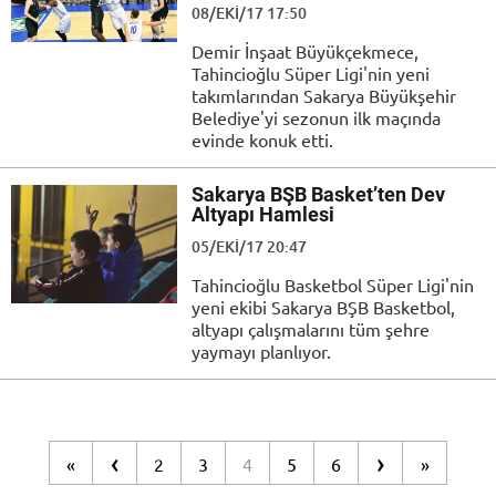
08/EKI/17 17:50
Demir İnşaat Büyükçekmece,
Tahincioğlu Süper Ligi'nin yeni
takımlarından Sakarya Büyükşehir
Belediye'yi sezonun ilk maçında
evinde konuk etti.
Sakarya BŞB Basket’ten Dev
Altyapı Hamlesi
05/EKI/17 20:47
Tahincioğlu Basketbol Süper Ligi'nin
yeni ekibi Sakarya BŞB Basketbol,
altyapı çalışmalarını tüm şehre
yaymayı planlıyor.
‹
›
«
2
3
4
5
6
»