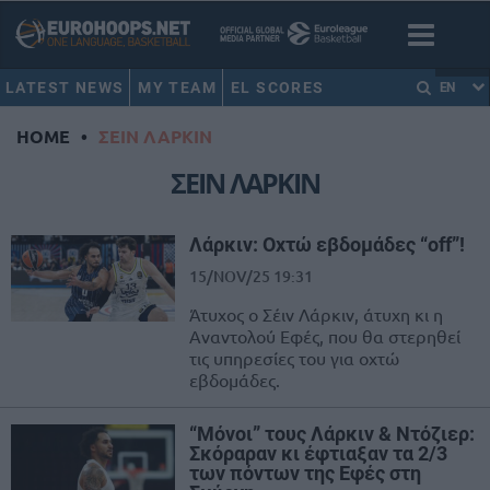
LATEST NEWS
MY TEAM
EL SCORES
EN
HOME
•
ΣΕΙΝ ΛΑΡΚΙΝ
ΣΕΙΝ ΛΑΡΚΙΝ
Λάρκιν: Οχτώ εβδομάδες “off”!
15/NOV/25 19:31
Άτυχος ο Σέιν Λάρκιν, άτυχη κι η
Αναντολού Εφές, που θα στερηθεί
τις υπηρεσίες του για οχτώ
εβδομάδες.
“Μόνοι” τους Λάρκιν & Ντόζιερ:
Σκόραραν κι έφτιαξαν τα 2/3
των πόντων της Εφές στη