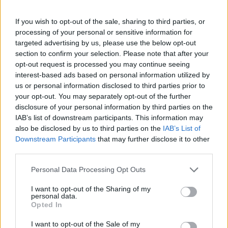
Βεζένκοφ, Λάρκιν, Μπ. Ερνανγκόμεθ κι άλλοι ψηφίζουν
ΟΑΚΑ (και όχι μόνο) για την "πιο καυτή έδρα" στην
If you wish to opt-out of the sale, sharing to third parties, or
Ευρωλίγκα.
processing of your personal or sensitive information for
targeted advertising by us, please use the below opt-out
Λάρκιν για Σενγκούν: “Δεν
section to confirm your selection. Please note that after your
υπάρχει κάτι που να μην μπορεί
opt-out request is processed you may continue seeing
να κάνει μέσα στο γήπεδο”
interest-based ads based on personal information utilized by
18/SEP/25 09:27
us or personal information disclosed to third parties prior to
your opt-out. You may separately opt-out of the further
Ο Σέιν Λάρκιν μιλάει για την ευρωπαϊκή του εμπειρία, την
disclosure of your personal information by third parties on the
Εθνική Τουρκίας και τον Αλπερέν Σενγκούν...
IAB’s list of downstream participants. This information may
also be disclosed by us to third parties on the
IAB’s List of
Λάρκιν για Ελλάδα: “Πρόκληση
Downstream Participants
that may further disclose it to other
να σταματήσουμε τον Γιάννη
third parties.
Αντετοκούνμπο, αλλά δεν είναι
μόνο αυτός”
Please note that this website/app uses one or more Google
Personal Data Processing Opt Outs
services and may gather and store information including but
11/SEP/25 18:21
not limited to your visit or usage behaviour. You may click to
I want to opt-out of the Sharing of my
personal data.
"Challenge accepted" από τον Σέιν Λάρκιν για να
grant or deny consent to Google and its third-party tags to
Opted In
πανηγυρίσει με την Τουρκία την πρόκριση επί της Ελλάδας
use your data for below specified purposes in below Google
(12/9, Novasports...
consent section.
I want to opt-out of the Sale of my