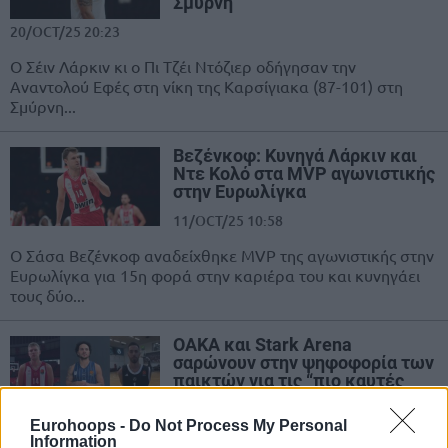
Σμύρνη
20/OCT/25 20:23
Ο Σέιν Λάρκιν κι ο Πι Τζέι Ντόζιερ οδήγησαν την
Αναντολού Εφές στη νίκη της Καρσίγιακα (87-101) στη
Σμύρνη...
Βεζένκοφ: Κυνηγά Λάρκιν και
Ντε Κολό στα MVP αγωνιστικής
στην Ευρωλίγκα
11/OCT/25 10:58
Ο Σάσα Βεζένκοφ αναδείχθηκε MVP της αγωνιστικής στην
Ευρωλίγκα για 15η φορά στην καριέρα του και κυνηγάει
τους δύο...
ΟΑΚΑ και Stark Arena
σαρώνουν στην ψηφοφορία των
παικτών για τις “πιο καυτές
έδρες” στην Ευρωλίγκα
Eurohoops -
Do Not Process My Personal
29/SEP/25 18:10
Information