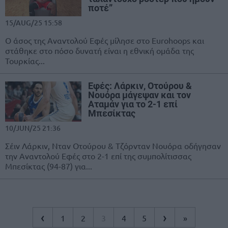
ποτέ”
15/AUG/25 15:58
Ο άσος της Αναντολού Εφές μίλησε στο Eurohoops και
στάθηκε στο πόσο δυνατή είναι η εθνική ομάδα της
Τουρκίας...
Εφές: Λάρκιν, Οτούρου &
Νουόρα μάγεψαν και τον
Αταμάν για το 2-1 επί
Μπεσίκτας
10/JUN/25 21:36
Σέιν Λάρκιν, Νταν Οτούρου & Τζόρνταν Νουόρα οδήγησαν
την Αναντολού Εφές στο 2-1 επί της συμπολίτισσας
Μπεσίκτας (94-87) για...
‹
›
1
2
3
4
5
»