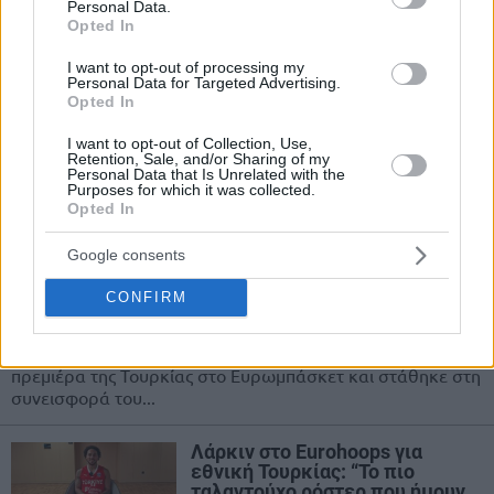
Personal Data.
Opted In
Λάρκιν για Σενγκούν: “Δεν
νομίζω ότι θα ήθελε το
I want to opt-out of processing my
παρατσούκλι “Baby Jokic”
Personal Data for Targeted Advertising.
Opted In
04/SEP/25 10:15
Η Τουρκία πέτυχε μεγάλη νίκη κατά της Σερβίας με 95-90
I want to opt-out of Collection, Use,
Retention, Sale, and/or Sharing of my
στο καλύτερο ματς του φετινού Ευρωμπάσκετ, με τον
Personal Data that Is Unrelated with the
Αλπερέν...
Purposes for which it was collected.
Opted In
Λάρκιν στο Eurohoops: “Ο Οσμάν
Google consents
μας ξεσήκωσε – Ο Σιπάχι
εμφανίστηκε ως … Κάρι”
CONFIRM
28/AUG/25 16:47
Ο Σέιν Λάρκιν μίλησε στο Eurohoops για τη νικηφόρα
πρεμιέρα της Τουρκίας στο Ευρωμπάσκετ και στάθηκε στη
συνεισφορά του...
Λάρκιν στο Eurohoops για
εθνική Τουρκίας: “Το πιο
ταλαντούχο ρόστερ που ήμουν