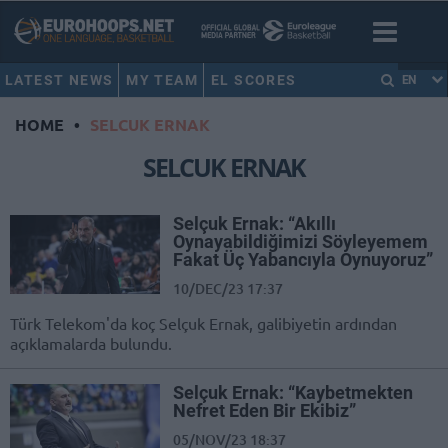
LATEST NEWS
MY TEAM
EL SCORES
EN
HOME
•
SELCUK ERNAK
SELCUK ERNAK
Selçuk Ernak: “Akıllı
Oynayabildiğimizi Söyleyemem
Fakat Üç Yabancıyla Oynuyoruz”
10/DEC/23 17:37
Türk Telekom'da koç Selçuk Ernak, galibiyetin ardından
açıklamalarda bulundu.
Selçuk Ernak: “Kaybetmekten
Nefret Eden Bir Ekibiz”
05/NOV/23 18:37