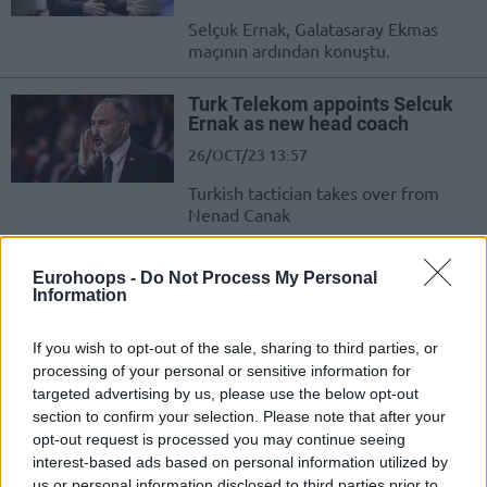
Selçuk Ernak, Galatasaray Ekmas
maçının ardından konuştu.
Turk Telekom appoints Selcuk
Ernak as new head coach
26/OCT/23 13:57
Turkish tactician takes over from
Nenad Canak
Türk Telekom’un Yeni Koçu
Eurohoops -
Do Not Process My Personal
Selçuk Ernak!
Information
26/OCT/23 10:31
If you wish to opt-out of the sale, sharing to third parties, or
Türk Telekom'un yeni başantrenörü
processing of your personal or sensitive information for
belli oldu.
targeted advertising by us, please use the below opt-out
section to confirm your selection. Please note that after your
Tanıklar, Ülkerspor’u Anlatıyor:
opt-out request is processed you may continue seeing
Şampiyonluklar, Anılar, Kapanış
interest-based ads based on personal information utilized by
ve Artçıları (Bölüm II)
us or personal information disclosed to third parties prior to