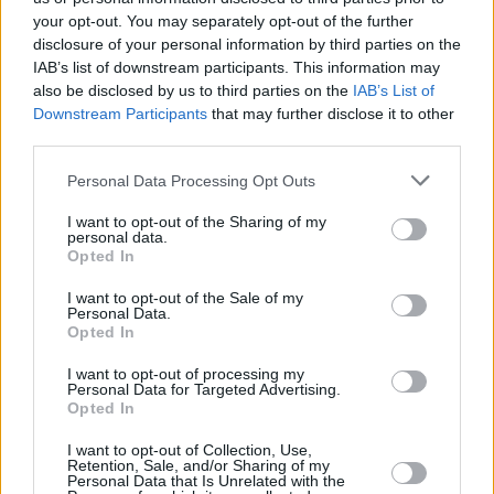
11/SEP/23 10:21
your opt-out. You may separately opt-out of the further
disclosure of your personal information by third parties on the
Eurohoops, Ülkerspor'un hikayesini huzurlarınıza taşımaya
IAB’s list of downstream participants. This information may
devam ediyor.
also be disclosed by us to third parties on the
IAB’s List of
Downstream Participants
that may further disclose it to other
Tanıklar, Ülkerspor’u Anlatıyor:
third parties.
Kuruluş, Yolların Kesişmesi,
Altyapı ve Ersan İlyasova (Bölüm
Please note that this website/app uses one or more Google
Personal Data Processing Opt Outs
I)
services and may gather and store information including but
04/SEP/23 11:03
not limited to your visit or usage behaviour. You may click to
I want to opt-out of the Sharing of my
personal data.
grant or deny consent to Google and its third-party tags to
Opted In
Eurohoops Fırın, 1993'te açılıp 2006'da kapanan ve ülke
use your data for below specified purposes in below Google
basketbolunda büyük izler bırakmış olan Ülkerspor'un
consent section.
I want to opt-out of the Sale of my
tarihini, tanıklarıyla konuşarak sizlerin huzuruna...
Personal Data.
Opted In
Ludwigsburg retains Eddy
I want to opt-out of processing my
Edigin, Falco re-signs two
Personal Data for Targeted Advertising.
players
Opted In
22/JUN/23 18:25
I want to opt-out of Collection, Use,
Retention, Sale, and/or Sharing of my
Plenty of Basketball Champions League offseason moves,
Personal Data that Is Unrelated with the
including MHP Riesen Ludwigsburg re-signing Eddy Edigin