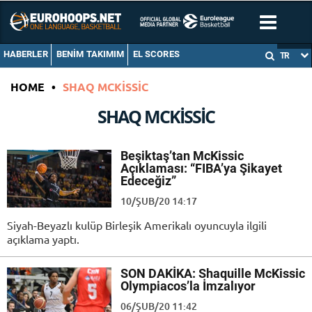
HABERLER
BENIM TAKIMIM
EL SCORES
TR
HOME
•
SHAQ MCKISSIC
SHAQ MCKISSIC
Beşiktaş’tan McKissic
Açıklaması: “FIBA’ya Şikayet
Edeceğiz”
10/ŞUB/20 14:17
Siyah-Beyazlı kulüp Birleşik Amerikalı oyuncuyla ilgili
açıklama yaptı.
SON DAKİKA: Shaquille McKissic
Olympiacos’la İmzalıyor
06/ŞUB/20 11:42