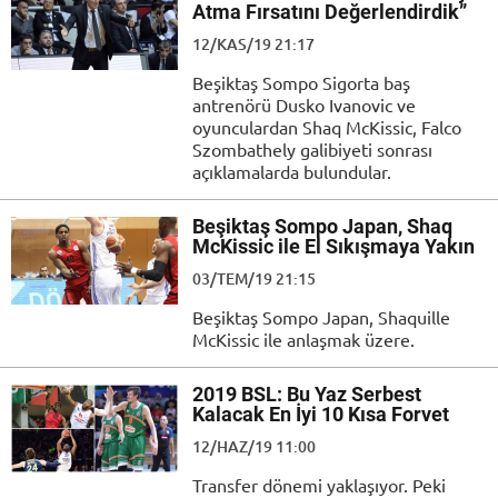
Atma Fırsatını Değerlendirdik”
12/KAS/19 21:17
Beşiktaş Sompo Sigorta baş
antrenörü Dusko Ivanovic ve
oyunculardan Shaq McKissic, Falco
Szombathely galibiyeti sonrası
açıklamalarda bulundular.
Beşiktaş Sompo Japan, Shaq
McKissic ile El Sıkışmaya Yakın
03/TEM/19 21:15
Beşiktaş Sompo Japan, Shaquille
McKissic ile anlaşmak üzere.
2019 BSL: Bu Yaz Serbest
Kalacak En İyi 10 Kısa Forvet
12/HAZ/19 11:00
Transfer dönemi yaklaşıyor. Peki