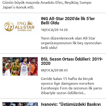
Günün büyük maçında Anadolu Efes, Beşiktaş Sompo
Japan'u konuk etti.
ING All-Star 2020’de İlk 5’ler
Belli Oldu
18/OCA/20 14:20
Yarın düzenlenecek olan All-Star
organizasyonunun ilk beş oyuncuları
belli oldu!
BSL Sezon Ortası Ödülleri: 2019-
2020
08/OCA/20 08:43
Geride kalan 15 hafta da birçok
oyuncu lige damgasını vururken
Eurohoops Fırın da sezonun ilk yarısı
itibariyle sezon ödüllerini...
Ivanovic: “Üstümüzdeki Baskıyı