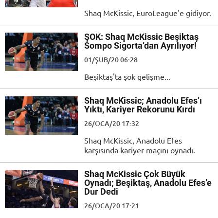
Shaq McKissic, EuroLeague'e gidiyor.
ŞOK: Shaq McKissic Beşiktaş
Sompo Sigorta’dan Ayrılıyor!
01/ŞUB/20 06:28
Beşiktaş'ta şok gelişme...
Shaq McKissic; Anadolu Efes’ı
Yıktı, Kariyer Rekorunu Kırdı
26/OCA/20 17:32
Shaq McKissic, Anadolu Efes
karşısında kariyer maçını oynadı.
Shaq McKissic Çok Büyük
Oynadı; Beşiktaş, Anadolu Efes’e
Dur Dedi
26/OCA/20 17:21