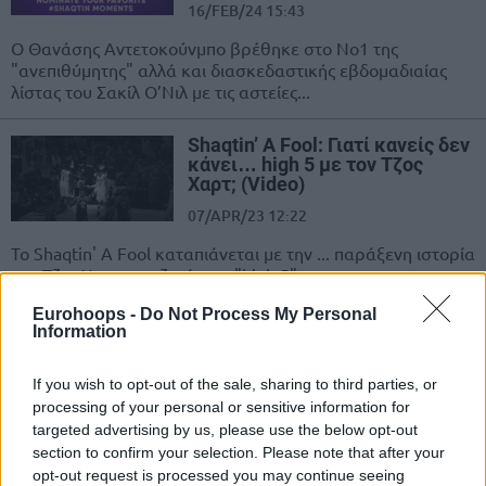
16/FEB/24 15:43
Ο Θανάσης Αντετοκούνμπο βρέθηκε στο Νο1 της
"ανεπιθύμητης" αλλά και διασκεδαστικής εβδομαδιαίας
λίστας του Σακίλ Ο’Νιλ με τις αστείες...
Shaqtin’ A Fool: Γιατί κανείς δεν
κάνει… high 5 με τον Τζος
Χαρτ; (Video)
07/APR/23 12:22
Το Shaqtin' A Fool καταπιάνεται με την ... παράξενη ιστορία
του Τζος Χαρτ που ζητάει το "high 5" με...
Eurohoops -
Do Not Process My Personal
Shaqtin’ A Fool: Το πιο… αργό
Information
flopping από τον Νίκολα Γιόκιτς
ever! (Video)
If you wish to opt-out of the sale, sharing to third parties, or
03/MAR/23 11:00
processing of your personal or sensitive information for
targeted advertising by us, please use the below opt-out
O Nίκολα Γιόκιτς έκανε την πιο αργή... πτώση σε flopping
section to confirm your selection. Please note that after your
που έχουμε δει ποτέ! Δικαίως πήρε το Νο1 στο...
opt-out request is processed you may continue seeing