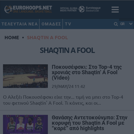
ΤΕΛΕΥΤΑΙΑ ΝΕΑ
ΟΜΑΔΕΣ
TV
GR
HOME
•
SHAQTIN A FOOL
SHAQTIN A FOOL
Ποκουσέφσκι: Στο Top-4 της
χρονιάς στο Shaqtin’ A Fool
(Video)
29/MAY/24 11:42
Ο Αλεξέι Ποκουσέφσκι είχε την... τιμή να μπει στο Top-4
του φετινού Shaqtin' A Fool. Τι κάνεις, και οι...
Θανάσης Αντετοκούνμπο: Στην
κορυφή του Shaqtin A Fool με
“καρέ” από highlights