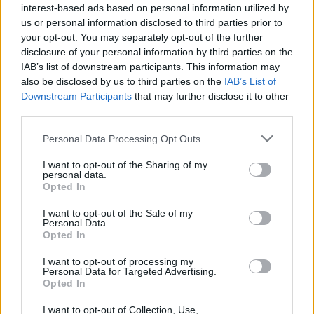
interest-based ads based on personal information utilized by
Γιάννης: Ακόμα ένα Νο1… αλλά
us or personal information disclosed to third parties prior to
στο Shaqtin’ και ποδοσφαιρική
your opt-out. You may separately opt-out of the further
κίτρινη κάρτα για flopping
disclosure of your personal information by third parties on the
(Video)
IAB’s list of downstream participants. This information may
30/NOV/22 09:25
also be disclosed by us to third parties on the
IAB’s List of
Downstream Participants
that may further disclose it to other
Ο Γιάννης Αντετοκούνμπο κέρδισε ακόμα ένα Νο1. Αυτή τη
third parties.
φορά όμως στο... Shaqtin' A Fool! Ε, δεν πειράζει.
Συμβαίνουν...
Please note that this website/app uses one or more Google
Personal Data Processing Opt Outs
services and may gather and store information including but
Λέικερς: Κάτι κέρδισαν κι
not limited to your visit or usage behaviour. You may click to
I want to opt-out of the Sharing of my
αυτοί… Το Νο1 στο Shaqtin’ A
personal data.
grant or deny consent to Google and its third-party tags to
Fool! (Video)
Opted In
use your data for below specified purposes in below Google
02/NOV/22 07:56
consent section.
I want to opt-out of the Sale of my
Personal Data.
Είναι τέτοιο το ξεκίνημα της σεζόν από τους Λέικερς (1-5),
Opted In
γεμάτο αποτυχημένα αποτελέσματα κι ένα... κάρο γκάφες,
που ο...
I want to opt-out of processing my
Personal Data for Targeted Advertising.
Opted In
Ο Τζέιμς Χάρντεν πήρε κι ένα…
βραβείο: το Νο1 στο Shaqtin’ A
I want to opt-out of Collection, Use,