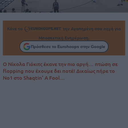
Κάνε το
την Αγαπημένη σου πηγή για
Μπασκετική Ενημέρωση.
Πρόσθεσε το Eurohoops στην Google
O Nίκολα Γιόκιτς έκανε την πιο αργή… πτώση σε
flopping που έχουμε δει ποτέ! Δικαίως πήρε το
Νο1 στο Shaqtin’ A Fool…