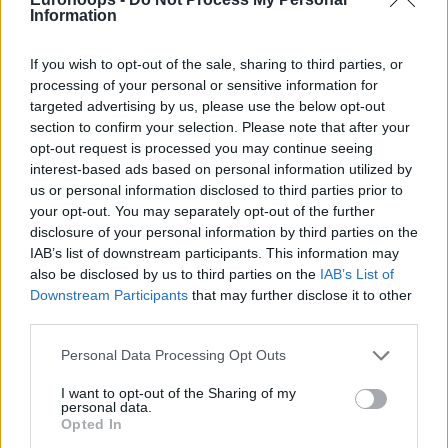
Information
If you wish to opt-out of the sale, sharing to third parties, or
processing of your personal or sensitive information for
Tης Eurohoops team/
info@eurohoops.net
targeted advertising by us, please use the below opt-out
section to confirm your selection. Please note that after your
Το flopping είναι από τις αγαπημένες φάσεις του Σακ στο
opt-out request is processed you may continue seeing
Shaqtin’ A Fool και σειρά πήρε ο MVP, Νίκολα Γιόκιτς.
interest-based ads based on personal information utilized by
us or personal information disclosed to third parties prior to
your opt-out. You may separately opt-out of the further
Ο Σέρβος σταρ έπεσε πάνω στο “βράχο”, Καουάι
disclosure of your personal information by third parties on the
Λέοναρντ, αλλά εδώ που τα λέμε δεν έγινε όντως κάτι
IAB’s list of downstream participants. This information may
παράνομο, αν και έβγαλε λίγο τον ώμο του.
also be disclosed by us to third parties on the
IAB’s List of
Downstream Participants
that may further disclose it to other
Ο Γιόκιτς με το που τράκαρε στον αντίπαλο του, άρχισε
third parties.
να… πέφτει αλλά το έκανε τόσο αργά που τελικά
Please note that this website/app uses one or more Google
κατάντησε κωμικό.
Personal Data Processing Opt Outs
services and may gather and store information including but
Ο Μάικ Μαλόουν ζήτησε φάουλ, αλλά τελικά δεν δόθηκε
not limited to your visit or usage behaviour. You may click to
I want to opt-out of the Sharing of my
τίποτα και ο “Joker” έγινε… Joker.
personal data.
grant or deny consent to Google and its third-party tags to
Opted In
use your data for below specified purposes in below Google