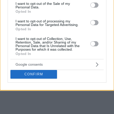
Δείτε την πρόσφατη έκδοση του Shaqtin’ A Fool με τη
consent section.
I want to opt-out of the Sale of my
φάση του Γιόκιτς και τις υπόλοιπες τρεις που επέλεξε η
Personal Data.
Opted In
συνταντική ομάδα του Σακ.
I want to opt-out of processing my
Personal Data for Targeted Advertising.
Opted In
I want to opt-out of Collection, Use,
Retention, Sale, and/or Sharing of my
Personal Data that Is Unrelated with the
Purposes for which it was collected.
Opted In
Google consents
CONFIRM