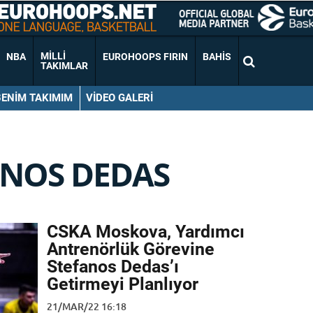
MILLI
NBA
EUROHOOPS FIRIN
BAHIS
TAKIMLAR
BENIM TAKIMIM
VIDEO GALERI
ANOS DEDAS
CSKA Moskova, Yardımcı
Antrenörlük Görevine
Stefanos Dedas’ı
Getirmeyi Planlıyor
21/MAR/22 16:18