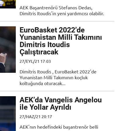
AEK Başantrenörü Stefanos Dedas,
Dimitris Itoudis'in yeni yardımcısı olabilir.
EuroBasket 2022’de
Yunanistan Milli Takımını
Dimitris Itoudis
Çalıştıracak
27/EYL/21 17:03
Dimitris Itoudis , EuroBasket 2022'de
Yunanistan Milli Takımının koçluk
koltuğunda oturacak...
AEK’da Vangelis Angelou
ile Yollar Ayrıldı
27/HAZ/21 20:17
AEK'nın hedefindeki başantrenör belli