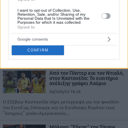
Η Μάλαγα διατήρησε τον τίτλο στο BCL, επιβλήθηκε με 83-
67 της Γαλασασάρι στο Final Four της Αθήνας.
I want to opt-out of Collection, Use,
Retention, Sale, and/or Sharing of my
Personal Data that Is Unrelated with the
Purposes for which it was collected.
Intercontinental Cup: Οι πέντε
Opted In
πρώην “Έλληνες” και ο
πρωταθλητής NBA
Google consents
11/SEP/24 18:58
CONFIRM
Το Intercontinental Cup της FIBA (12-15/9) θα έχει έντονο -
έστω και πρώην - ελληνικό χρώμα.
Από τον Πάντερ και τον Ντιαλό,
στον Καστανέδα: Το εισιτήριο
ανέλιξης γράφει Λαύριο
04/JUN/24 18:28
Ο Εξέβιερ Καστανέδα πήρε μεταγραφή για την φιναλίστ
του EuroCup, Μπουργκ και το Eurohoops θυμάται τους
"άσημους" ρούκι Αμερικανούς...
Μάλαγα: “Έδεσε” τον Τάισον