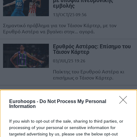
με υποψία πνευμονικής
εμβολής
13/OCT/25 09:56
Σημαντικό πρόβλημα για τον Τάισον Κάρτερ, με τον
Ερυθρό Αστέρα να βγαίνει στην... αγορά.
Ερυθρός Αστέρας: Επίσημο του
Τάισον Κάρτερ
03/JUL/25 19:26
Παίκτης του Ερυθρού Αστέρα κι
επισήμως ο Τάισον Κάρτερ.
Ντουάρτε: “ΜΠΑΜ” από το NBA
για τη Μάλαγα
Eurohoops -
Do Not Process My Personal
Information
03/JUL/25 12:46
Η Ουνικάχα Μάλαγα ανακοίνωσε
If you wish to opt-out of the sale, sharing to third parties, or
την απόκτηση του πρώην NBAer,
processing of your personal or sensitive information for
Κρις Ντουάρτε, ενώ ο Τάισον
targeted advertising by us, please use the below opt-out
Κάρτερ αποχωρεί για τον Ερυθρό...