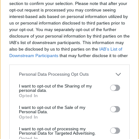
section to confirm your selection. Please note that after your
opt-out request is processed you may continue seeing
Ερυθρός Αστέρας: Ισχυρό
interest-based ads based on personal information utilized by
προβάδισμα για Τάισον Κάρτερ!
us or personal information disclosed to third parties prior to
13/JUN/25 04:16
your opt-out. You may separately opt-out of the further
disclosure of your personal information by third parties on the
Ο Ερυθρός Αστέρας έχει ισχυρό
IAB’s list of downstream participants. This information may
προβάδισμα να αποκτήσει τον
also be disclosed by us to third parties on the
IAB’s List of
Τάισον Κάρτερ!
Downstream Participants
that may further disclose it to other
third parties.
Κάρτερ: MVP του τελικού του
BCL ο άλλοτε γκαρντ του
Please note that this website/app uses one or more Google
Personal Data Processing Opt Outs
Λαυρίου
services and may gather and store information including but
not limited to your visit or usage behaviour. You may click to
I want to opt-out of the Sharing of my
11/MAY/25 21:28
personal data.
grant or deny consent to Google and its third-party tags to
Opted In
Ο Τάισον Κάρτερ ήταν ο MVP του τελικού του BCL.
use your data for below specified purposes in below Google
consent section.
I want to opt-out of the Sale of my
Personal Data.
Μάλαγα κυρίαρχος στον τελικό
Opted In
με τη Γαλατασαράι, έκανε το
repeat στο BCL
I want to opt-out of processing my
Personal Data for Targeted Advertising.
11/MAY/25 20:54
Opted In