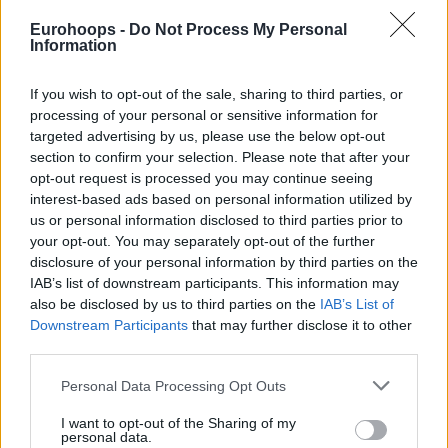
στην
επιστροφή του σε ομάδα Ευρωλίγκας από το 2022
.
Είχε προλάβει να παίξει τέσσερα παιχνίδια (1π., 0,5ρ.,
Eurohoops -
Do Not Process My Personal
Information
1,2ασ., 0,5κλ., 1λ. σε 9′) πριν από την αποπομπή των
ρωσικών ομάδων λόγω εισβολής της Ρωσίας στην
If you wish to opt-out of the sale, sharing to third parties, or
Ουκρανία.
processing of your personal or sensitive information for
targeted advertising by us, please use the below opt-out
Нови члан црвено-белих је Тајсон Картер!
section to confirm your selection. Please note that after your
🔴⚪
opt-out request is processed you may continue seeing
interest-based ads based on personal information utilized by
Досадашњи играч Уникахе и МВП финалног
us or personal information disclosed to third parties prior to
турнира Лиге Шампиона, потписао је уговор
your opt-out. You may separately opt-out of the further
са нашим клубом и представљаће велико
disclosure of your personal information by third parties on the
IAB’s list of downstream participants. This information may
појачање на позицији бека за КК Црвена
also be disclosed by us to third parties on the
IAB’s List of
звезда Меридианбет!
Downstream Participants
that may further disclose it to other
third parties.
Please note that this website/app uses one or more Google
Personal Data Processing Opt Outs
services and may gather and store information including but
not limited to your visit or usage behaviour. You may click to
I want to opt-out of the Sharing of my
personal data.
grant or deny consent to Google and its third-party tags to