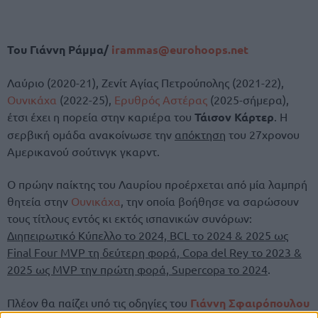
Του Γιάννη Ράμμα/
irammas@eurohoops.net
Λαύριο (2020-21), Ζενίτ Αγίας Πετρούπολης (2021-22),
Ουνικάχα
(2022-25),
Ερυθρός Αστέρας
(2025-σήμερα),
έτσι έχει η πορεία στην καριέρα του
Τάισον Κάρτερ
. Η
σερβική ομάδα ανακοίνωσε την
απόκτηση
του 27χρονου
Αμερικανού σούτινγκ γκαρντ.
Ο πρώην παίκτης του Λαυρίου προέρχεται από μία λαμπρή
θητεία στην
Ουνικάχα
, την οποία βοήθησε να σαρώσουν
τους τίτλους εντός κι εκτός ισπανικών συνόρων:
Διηπειρωτικό Κύπελλο το 2024, BCL το 2024 & 2025 ως
Final Four MVP τη δεύτερη φορά, Copa del Rey το 2023 &
2025 ως MVP την πρώτη φορά, Supercopa το 2024
.
Πλέον θα παίζει υπό τις οδηγίες του
Γιάννη Σφαιρόπουλου