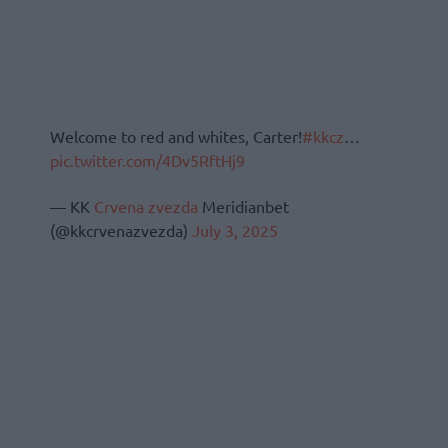
Welcome to red and whites, Carter!
#kkcz
…
pic.twitter.com/4Dv5RftHj9
— KK
Crvena zvezda
Meridianbet
(@kkcrvenazvezda)
July 3, 2025