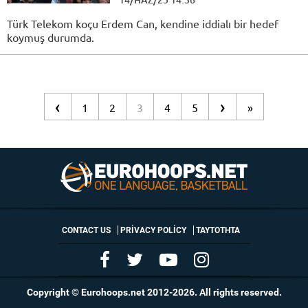
Türk Telekom koçu Erdem Can, kendine iddialı bir hedef
koymuş durumda.
‹
›
1
2
3
4
5
»
CONTACT US
PRIVACY POLICY
ΤΑΥΤΟΤΗΤΑ
Copyright © Eurohoops.net 2012-2026. All rights reserved.