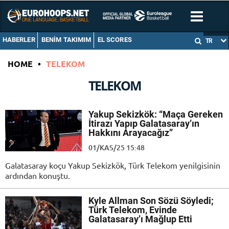
HABERLER
BENIM TAKIMIM
EL SCORES
TR
HOME
•
TELEKOM
TELEKOM
Yakup Sekizkök: “Maça Gereken
İtirazı Yapıp Galatasaray’ın
Hakkını Arayacağız”
01/KAS/25 15:48
Galatasaray koçu Yakup Sekizkök, Türk Telekom yenilgisinin
ardından konuştu.
Kyle Allman Son Sözü Söyledi;
Türk Telekom, Evinde
Galatasaray’ı Mağlup Etti