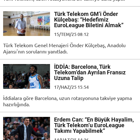
Türk Telekom GM’i Önder
Külçebaş: “Hedefimiz
EuroLeague Biletini Almak”
15/TEM/25 08:12
Türk Telekom Genel Menajeri Önder Külçebaş, Anadolu
Ajansı'nın sorularını yanıtladı.
İDDİA: Barcelona, Türk
Telekom’dan Ayrılan Fransız
Uzuna Talip
17/HAZ/25 15:54
İddialara göre Barcelona, uzun rotasyonuna takviye yapma
hazırlığında.
Erdem Can: “En Büyük Hayalim,
Türk Telekom’u EuroLeague
Takımı Yapabilmek”
14/HAZ/25 14:36