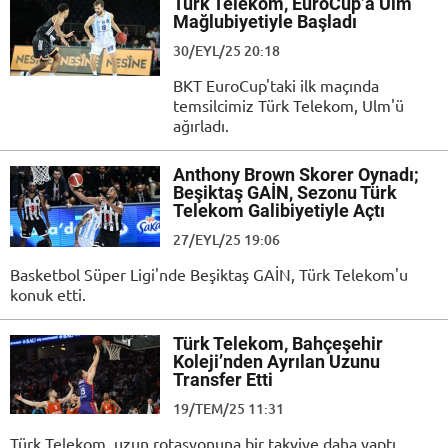
Türk Telekom, EuroCup’a Ulm
Mağlubiyetiyle Başladı
30/EYL/25 20:18
BKT EuroCup'taki ilk maçında
temsilcimiz Türk Telekom, Ulm'ü
ağırladı.
Anthony Brown Skorer Oynadı;
Beşiktaş GAİN, Sezonu Türk
Telekom Galibiyetiyle Açtı
27/EYL/25 19:06
Basketbol Süper Ligi'nde Beşiktaş GAİN, Türk Telekom'u
konuk etti.
Türk Telekom, Bahçeşehir
Koleji’nden Ayrılan Uzunu
Transfer Etti
19/TEM/25 11:31
Türk Telekom, uzun rotasyonuna bir takviye daha yaptı.