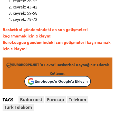
çeyrek: 26-15
çeyrek: 43-42
çeyrek: 59-58
çeyrek: 79-72
Basketbol gündemindeki en son gelişmeleri
kaçırmamak için tıklayın!
EuroLeague gündemindeki son gelişmeleri kaçırmamak
için tıklayın!
'u Favori Basketbol Kaynağınız Olarak
Kullanın.
Eurohoops'u Google'a Ekleyin
Buducnost
Eurocup
Telekom
TAGS
Turk Telekom