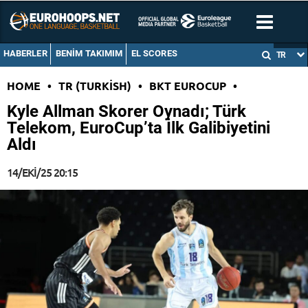
HABERLER
BENIM TAKIMIM
EL SCORES
TR
HOME
•
TR (TURKISH)
•
BKT EUROCUP
•
Kyle Allman Skorer Oynadı; Türk
Telekom, EuroCup’ta İlk Galibiyetini
Aldı
14/EKI/25 20:15