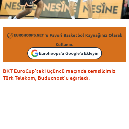
'u Favori Basketbol Kaynağınız Olarak
Kullanın.
Eurohoops'u Google'a Ekleyin
BKT EuroCup’taki üçüncü maçında temsilcimiz
Türk Telekom, Buducnost’u ağırladı.