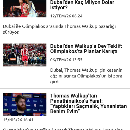
Dubai’den Kaç Milyon Dolar
İstiyor?
12/TEM/26 08:24
Dubai ile Olimpiakos arasında Thomas Walkup pazarlığı
sürüyor.
Dubai’den Walkup’a Dev Teklif:
Olimpiakos’ta Planlar Karıştı
06/TEM/26 13:55
Dubai, Thomas Walkup için kesenin
ağzını açınca Olimpiakos'un işi zora
girdi.
Thomas Walkup’tan
Panathinaikos’a Yanıt:
“Yaptıkları Saçmalık, Yunanistan
Benim Evim”
15/NIS/26 16:41
Olympiakos'un tecrübeli guardı Thomas Walkup, kendisine