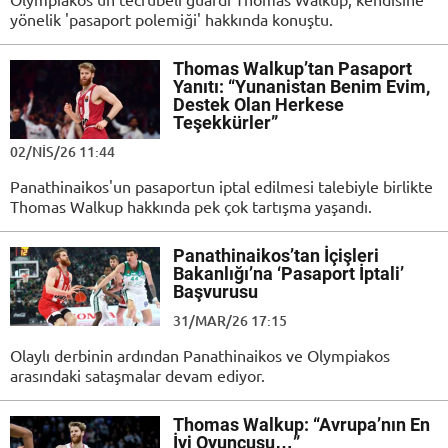
yönelik 'pasaport polemiği' hakkında konuştu.
Thomas Walkup’tan Pasaport
Yanıtı: “Yunanistan Benim Evim,
Destek Olan Herkese
Teşekkürler”
02/NIS/26 11:44
Panathinaikos'un pasaportun iptal edilmesi talebiyle birlikte
Thomas Walkup hakkında pek çok tartışma yaşandı.
Panathinaikos’tan İçişleri
Bakanlığı’na ‘Pasaport İptali’
Başvurusu
31/MAR/26 17:15
Olaylı derbinin ardından Panathinaikos ve Olympiakos
arasındaki sataşmalar devam ediyor.
Thomas Walkup: “Avrupa’nın En
İyi Oyuncusu…”