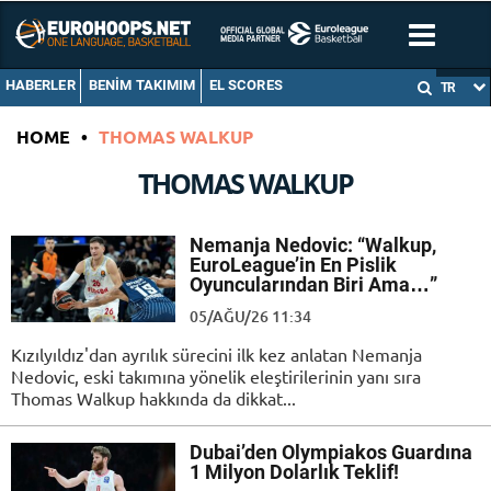
HABERLER
BENIM TAKIMIM
EL SCORES
TR
HOME
•
THOMAS WALKUP
THOMAS WALKUP
Nemanja Nedovic: “Walkup,
EuroLeague’in En Pislik
Oyuncularından Biri Ama…”
05/AĞU/26 11:34
Kızılyıldız'dan ayrılık sürecini ilk kez anlatan Nemanja
Nedovic, eski takımına yönelik eleştirilerinin yanı sıra
Thomas Walkup hakkında da dikkat...
Dubai’den Olympiakos Guardına
1 Milyon Dolarlık Teklif!