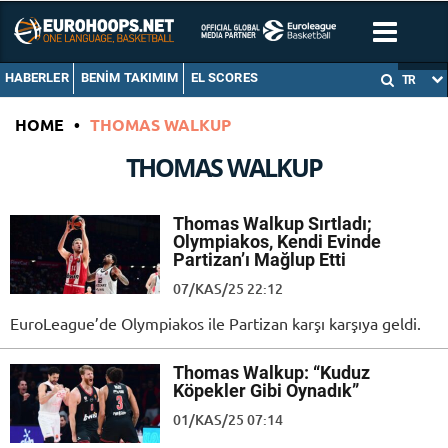
HABERLER
BENIM TAKIMIM
EL SCORES
TR
HOME
•
THOMAS WALKUP
THOMAS WALKUP
Thomas Walkup Sırtladı;
Olympiakos, Kendi Evinde
Partizan’ı Mağlup Etti
07/KAS/25 22:12
EuroLeague’de Olympiakos ile Partizan karşı karşıya geldi.
Thomas Walkup: “Kuduz
Köpekler Gibi Oynadık”
01/KAS/25 07:14