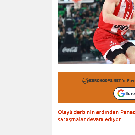
'u Fav
Euro
Olaylı derbinin ardından Pana
sataşmalar devam ediyor.