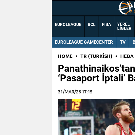
YEREL
EUROLEAGUE
BCL
FIBA
LIGLER
EUROLEAGUE GAMECENTER
TV
HOME
•
TR (TURKISH)
•
HEBA
Panathinaikos’tan 
‘Pasaport İptali’ 
31/MAR/26 17:15