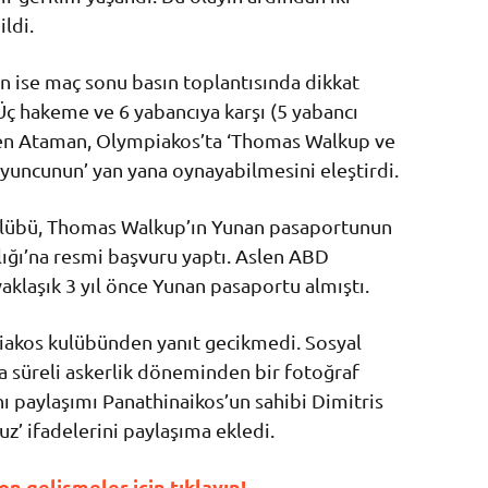
ldi.
 ise maç sonu basın toplantısında dikkat
‘Üç hakeme ve 6 yabancıya karşı (5 yabancı
eyen Ataman, Olympiakos’ta ‘Thomas Walkup ve
oyuncunun’ yan yana oynayabilmesini eleştirdi.
ulübü, Thomas Walkup’ın Yunan pasaportunun
nlığı’na resmi başvuru yaptı. Aslen ABD
klaşık 3 yıl önce Yunan pasaportu almıştı.
akos kulübünden yanıt gecikmedi. Sosyal
sa süreli askerlik döneminden bir fotoğraf
nı paylaşımı Panathinaikos’un sahibi Dimitris
z’ ifadelerini paylaşıma ekledi.
 gelişmeler için tıklayın!