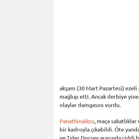
akşam (30 Mart Pazartesi) ezeli 
mağlup etti. Ancak derbiye yine 
olaylar damgasını vurdu.
Panathinaikos
, maça sakatlıklar
bir kadroyla çıkabildi. Öte yand
ve Tyler Dorsey arasında ciddi b