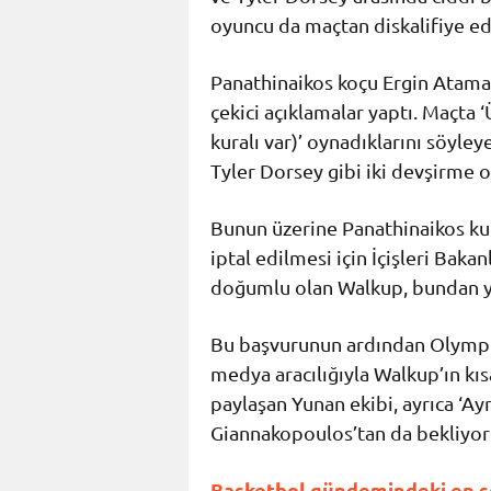
oyuncu da maçtan diskalifiye edi
Panathinaikos koçu Ergin Ataman
çekici açıklamalar yaptı. Maçta 
kuralı var)’ oynadıklarını söyl
Tyler Dorsey gibi iki devşirme 
Bunun üzerine Panathinaikos k
iptal edilmesi için İçişleri Baka
doğumlu olan Walkup, bundan ya
Bu başvurunun ardından Olympi
medya aracılığıyla Walkup’ın kı
paylaşan Yunan ekibi, ayrıca ‘Ay
Giannakopoulos’tan da bekliyoru
Basketbol gündemindeki en son