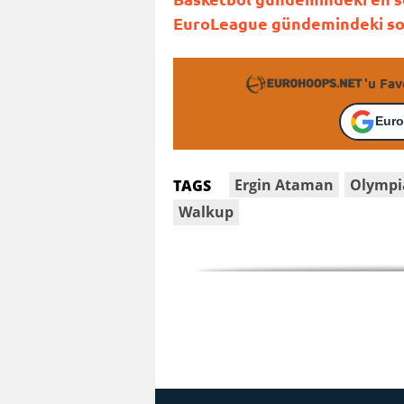
EuroLeague gündemindeki son 
'u Fav
Euro
Ergin Ataman
Olympi
TAGS
Walkup