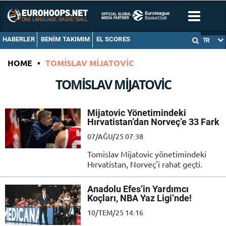
HABERLER
BENIM TAKIMIM
EL SCORES
TR
HOME
•
TOMISLAV MIJATOVIC
TOMISLAV MIJATOVIC
Mijatovic Yönetimindeki
Hırvatistan’dan Norveç’e 33 Fark
07/AĞU/25 07:38
Tomislav Mijatovic yönetimindeki
Hırvatistan, Norveç'i rahat geçti.
Anadolu Efes’in Yardımcı
Koçları, NBA Yaz Ligi’nde!
10/TEM/25 14:16