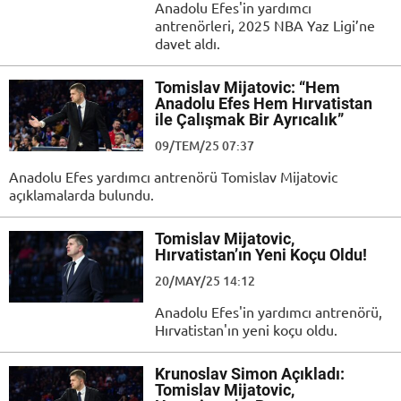
Anadolu Efes'in yardımcı
antrenörleri, 2025 NBA Yaz Ligi’ne
davet aldı.
Tomislav Mijatovic: “Hem
Anadolu Efes Hem Hırvatistan
ile Çalışmak Bir Ayrıcalık”
09/TEM/25 07:37
Anadolu Efes yardımcı antrenörü Tomislav Mijatovic
açıklamalarda bulundu.
Tomislav Mijatovic,
Hırvatistan’ın Yeni Koçu Oldu!
20/MAY/25 14:12
Anadolu Efes'in yardımcı antrenörü,
Hırvatistan'ın yeni koçu oldu.
Krunoslav Simon Açıkladı:
Tomislav Mijatovic,