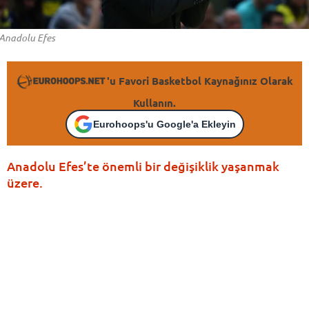
Anadolu Efes
'u Favori Basketbol Kaynağınız Olarak
Kullanın.
Eurohoops'u Google'a Ekleyin
Anadolu Efes’te önemli bir değişiklik yaşanmak
üzere.