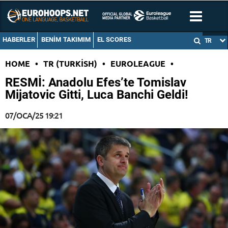
HABERLER
BENIM TAKIMIM
EL SCORES
TR
HOME
•
TR (TURKISH)
•
EUROLEAGUE
•
RESMİ: Anadolu Efes’te Tomislav
Mijatovic Gitti, Luca Banchi Geldi!
07/OCA/25 19:21