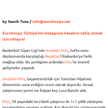
by Semih Tuna /
info@eurohoops.net
Eurohoops Türkiye’nin Instagram hesabını takip etmek
için tıklayın!
Basketbol Süper Ligi’nde
Anadolu Efes
, hafta sonu
deplasmanda karşılaştığı
Beşiktaş
Fibabanka’ya farklı
mağlup oldu. Bu yenilginin ardından
Efes
‘te önemli
gelişmeler yaşandı.
Anadolu Efes
, başantrenörlük için Tomislav Mijatovic
döneminin sona erdiğini resmi olarak duyurdu. Hırvat
çalıştırıcının yerini ise İtalyan koç Luca Banchi aldı.
Efes
, 59 yaşındaki tecrübeli çalıştırıcı ile 1+1 yıllık sözleşme
imzalandığını resmen açıkladı. Koç Banchi’nin sözleşmesinde