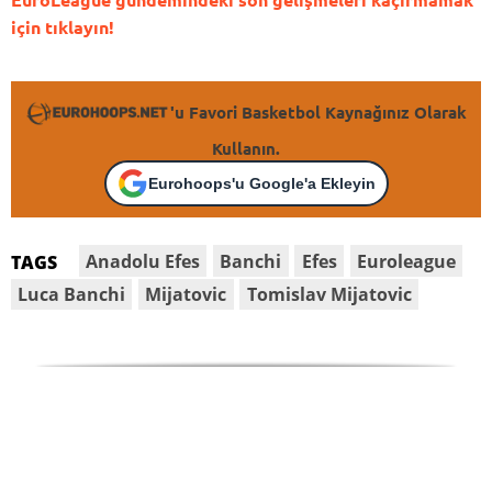
için tıklayın!
'u Favori Basketbol Kaynağınız Olarak
Kullanın.
Eurohoops'u Google'a Ekleyin
Anadolu Efes
Banchi
Efes
Euroleague
TAGS
Luca Banchi
Mijatovic
Tomislav Mijatovic