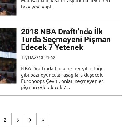
Manisa ekibi, kısa rotasyonuna beklenen
takviyeyi yaptı.
2018 NBA Draftı’nda İlk
Turda Seçmeyeni Pişman
Edecek 7 Yetenek
12/HAZ/18 21:52
NBA Draftında bu sene her yıl olduğu
gibi bazı oyuncular aşağılara düşecek.
Eurohoops Çeviri, onları seçmeyenleri
pişman edebilecek 7...
›
2
3
»