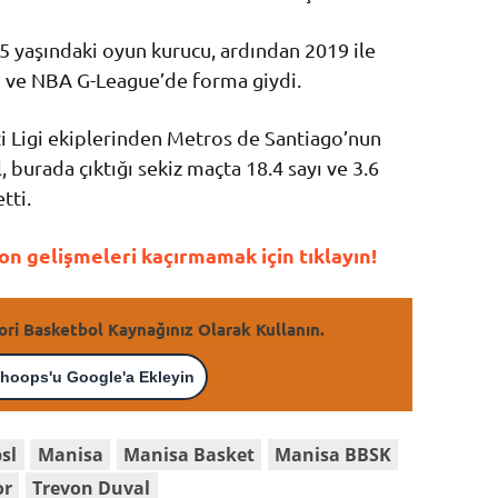
5 yaşındaki oyun kurucu, ardından 2019 ile
gi ve NBA G-League’de forma giydi.
 Ligi ekiplerinden Metros de Santiago’nun
 burada çıktığı sekiz maçta 18.4 sayı ve 3.6
tti.
n gelişmeleri kaçırmamak için tıklayın!
ori Basketbol Kaynağınız Olarak Kullanın.
hoops'u Google'a Ekleyin
bsl
Manisa
Manisa Basket
Manisa BBSK
or
Trevon Duval