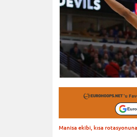
'u Fav
Euro
Manisa ekibi, kısa rotasyonuna