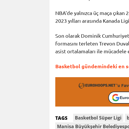
NBA’de yalnızca üç maça çıkan 2
2023 yılları arasında Kanada Li
Son olarak Dominik Cumhuriyeti
formasını terleten Trevon Duval,
asist ortalamaları ile mücadele e
Basketbol gündemindeki en so
'u Fav
Euro
Basketbol Süper Ligi
TAGS
Manisa Büyükşehir Belediyesp