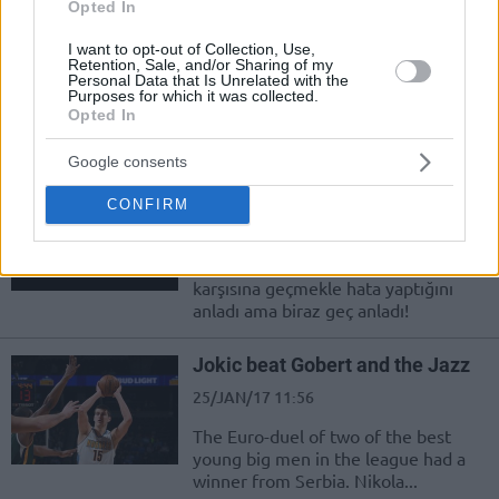
Orta Sahaya Yolladı
Opted In
09/FEB/17 08:08
I want to opt-out of Collection, Use,
Retention, Sale, and/or Sharing of my
Utah Jazz'ın yıldız pivotu Rudy
Personal Data that Is Unrelated with the
Gobert, Jrue Holiday'e yaptığı blokla
Purposes for which it was collected.
Opted In
topu orta sahaya kadar tokatladı!
Google consents
Clarkson, Diaw’a Sağ Gösterdi
Sol Vurdu
CONFIRM
27/JAN/17 09:18
Boris Diaw, Jordan Clarkson'ın
karşısına geçmekle hata yaptığını
anladı ama biraz geç anladı!
Jokic beat Gobert and the Jazz
25/JAN/17 11:56
The Euro-duel of two of the best
young big men in the league had a
winner from Serbia. Nikola...