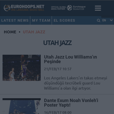
LATEST NEWS
MY TEAM
EL SCORES
EN
HOME
•
UTAH JAZZ
UTAH JAZZ
Utah Jazz Lou Williams’ın
Peşinde
21/FEB/17 10:57
Los Angeles Lakers'ın takas etmeyi
düşündüğü tecrübeli guard Lou
Williams'a olan ilgi artıyor.
Dante Exum Noah Vonleh’i
Poster Yaptı!
16/FEB/17 08:00