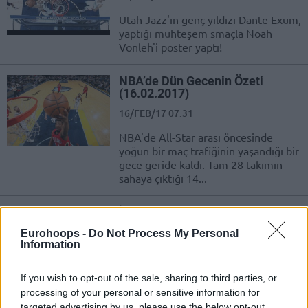
Utah Jazz'ın genç yıldızı Dante Exum,
yaptığı muhteşem smaçla Noah
Vonleh'i poster yaptı!
NBA’de Dün Gecenin Özeti
(16.02.2017)
16/FEB/17 07:31
NBA'de All-Star arası öncesinde
yoğun bir maç trafiğinin yaşandığı bir
gece geride kaldı. Tam 28 takımın
sahaya çıktığı 14...
İhtiyar Delikanlı Nowitzki Hala
Buz Gibi!
Eurohoops -
Do Not Process My Personal
10/FEB/17 07:49
Information
Dallas Mavericks son topa geride
If you wish to opt-out of the sale, sharing to third parties, or
giderek, kaderini Barnes'a bıraktı.
processing of your personal or sensitive information for
Top Nowitzki'nin kucağına düşünce
targeted advertising by us, please use the below opt-out