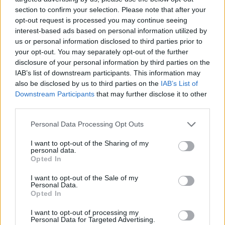
Alman süperstar çelik gibi sinirlerini
section to confirm your selection. Please note that after your
herkese...
opt-out request is processed you may continue seeing
interest-based ads based on personal information utilized by
NBA’de Dün Gecenin Özeti
us or personal information disclosed to third parties prior to
(10.02.2017)
your opt-out. You may separately opt-out of the further
10/FEB/17 07:29
disclosure of your personal information by third parties on the
IAB’s list of downstream participants. This information may
Amerika'da basketbolun zirvesi
also be disclosed by us to third parties on the
IAB’s List of
NBA'de beş maçlı, yükte hafif ama
Downstream Participants
that may further disclose it to other
pahada ağır bir gece geride kaldı.
third parties.
Kim Demiş Yaşlandı Diye?
Please note that this website/app uses one or more Google
Personal Data Processing Opt Outs
Nowitzki Uzattı, Mavs Bitirdi
services and may gather and store information including but
not limited to your visit or usage behaviour. You may click to
I want to opt-out of the Sharing of my
10/FEB/17 07:07
personal data.
grant or deny consent to Google and its third-party tags to
Opted In
Dallas Mavericks, Utah Jazz'e karşı
use your data for below specified purposes in below Google
sezonun son maçında ilk kez kazandı.
consent section.
I want to opt-out of the Sale of my
Rakibinin dört maçlık galibiyet
Personal Data.
serisini, kendisinin iki maçlık...
Opted In
I want to opt-out of processing my
Rudy Gobert Müthiş Blokla Topu
Personal Data for Targeted Advertising.