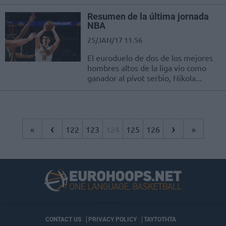
Resumen de la última jornada
NBA
25/JAN/17 11:56
El euroduelo de dos de los mejores
hombres altos de la liga vio como
ganador al pívot serbio, Nikola...
‹
›
«
122
123
124
125
126
»
CONTACT US
PRIVACY POLICY
ΤΑΥΤΟΤΗΤΑ