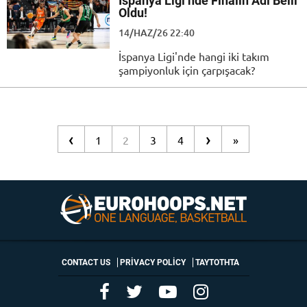
İspanya Ligi’nde Finalin Adı Belli
Oldu!
14/HAZ/26 22:40
İspanya Ligi'nde hangi iki takım
şampiyonluk için çarpışacak?
‹
›
1
2
3
4
»
CONTACT US
PRIVACY POLICY
ΤΑΥΤΟΤΗΤΑ