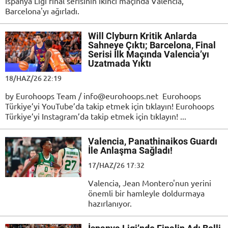
İspanya Ligi final serisinin ikinci maçında Valencia,
Barcelona'yı ağırladı.
Will Clyburn Kritik Anlarda
Sahneye Çıktı; Barcelona, Final
Serisi İlk Maçında Valencia’yı
Uzatmada Yıktı
18/HAZ/26 22:19
by Eurohoops Team / info@eurohoops.net Eurohoops
Türkiye’yi YouTube’da takip etmek için tıklayın! Eurohoops
Türkiye’yi Instagram’da takip etmek için tıklayın! ...
Valencia, Panathinaikos Guardı
İle Anlaşma Sağladı!
17/HAZ/26 17:32
Valencia, Jean Montero'nun yerini
önemli bir hamleyle doldurmaya
hazırlanıyor.