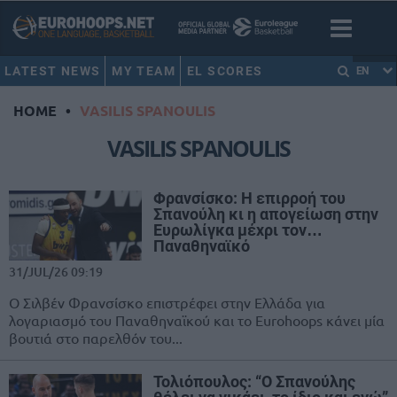
LATEST NEWS
MY TEAM
EL SCORES
EN
HOME
•
VASILIS SPANOULIS
VASILIS SPANOULIS
Φρανσίσκο: Η επιρροή του
Σπανούλη κι η απογείωση στην
Ευρωλίγκα μέχρι τον…
Παναθηναϊκό
31/JUL/26 09:19
Ο Σιλβέν Φρανσίσκο επιστρέφει στην Ελλάδα για
λογαριασμό του Παναθηναϊκού και το Eurohoops κάνει μία
βουτιά στο παρελθόν του...
Τολιόπουλος: “Ο Σπανούλης