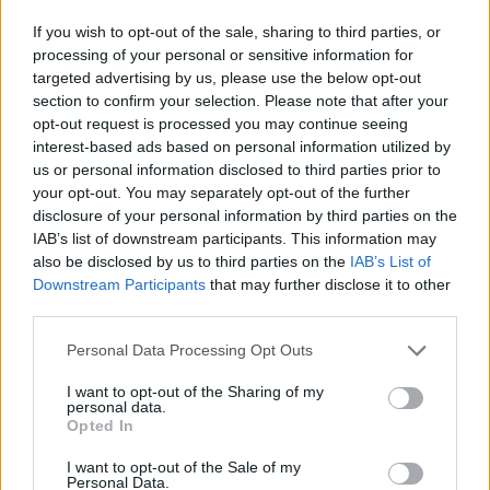
Ο Ματ Μόργκαν μίλησε με τα καλύτερα λόγια για το
If you wish to opt-out of the sale, sharing to third parties, or
πρότζεκτ του Άρη αλλά και για τον Βασίλη Σπανούλη.
processing of your personal or sensitive information for
targeted advertising by us, please use the below opt-out
Σπανούλης: “Ήταν το χειρότερο
section to confirm your selection. Please note that after your
παράθυρό μας, όλοι έχουμε
opt-out request is processed you may continue seeing
ευθύνη”
interest-based ads based on personal information utilized by
05/JUL/26 21:44
us or personal information disclosed to third parties prior to
your opt-out. You may separately opt-out of the further
Ο Βασίλης Σπανούλης ήταν ξεκάθαρος για την εικόνα της
disclosure of your personal information by third parties on the
Εθνικής Ελλάδος μετά από την ήττα από την Πορτογαλία.
IAB’s list of downstream participants. This information may
also be disclosed by us to third parties on the
IAB’s List of
Ξέσπασμα Σπανούλη: “Τελείως
Downstream Participants
that may further disclose it to other
ανέτοιμοι, σαν να ήρθαμε από
third parties.
διακοπές”
05/JUL/26 20:42
Please note that this website/app uses one or more Google
Personal Data Processing Opt Outs
services and may gather and store information including but
Φανερά ενοχλημένος ήταν ο Βασίλης Σπανούλης μετά την
not limited to your visit or usage behaviour. You may click to
I want to opt-out of the Sharing of my
ήττα της Ελλάδας από την Πορτογαλία με 71-56 στη SUNEL
personal data.
grant or deny consent to Google and its third-party tags to
Arena...
Opted In
use your data for below specified purposes in below Google
consent section.
I want to opt-out of the Sale of my
“Σάρας”: Το παράπονο για
Personal Data.