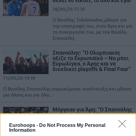
θέλει να νικάει, το ίδιο και εγώ”
28/JUL/26 17:30
Ο Βασίλης Τολιόπουλος μίλησε για
την επιστροφή του, στον Άρη και για
τη συνεργασία του, με τον Βασίλη
Σπανούλη.
Σπανούλης: “Ο Ολυμπιακός
αξιζε το Ευρωπαϊκό – Να μπει
Ευρωλίγκα, ο Άρης και να
διεκδικεί playoffs & Final Four”
11/JUL/26 14:30
Ο Βασίλης Σπανούλης παραχώρησε συνέντευξη και μίλησε
για όλους και για όλα...
Μόργκαν για Άρη: “Ο Σπανούλης
με έπεισε, μπορούμε να
φτάσουμε στην Ευρωλίγκα”
Eurohoops -
Do Not Process My Personal
09/JUL/26 19:39
Information