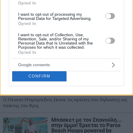
ημιτελικό με Ολυμπιακό, η
Opted In
ατάκα για “Ζοτς” ξανά σε
Παναθηναϊκό & το πρότζεκτ
I want to opt-out of processing my
Άρη, ΠΑΟΚ
Personal Data for Targeted Advertising.
Opted In
03/JUL/26 16:29
I want to opt-out of Collection, Use,
Ο Σαρούνας Γιασικεβίτσιους γύρισε το χρόνο στο Final
Retention, Sale, and/or Sharing of my
Personal Data that Is Unrelated with the
Four της Ευρωλίγκας και στα καλύτερα χρόνια του
Purposes for which it was collected.
Παναθηναϊκού και του...
Opted In
Ντιμιτρίεβιτς για Άρη:
Google consents
“Καταλυτική η παρουσία του
Σπανούλη, μέντορας μου ο
CONFIRM
Ζήσης”
02/JUL/26 14:31
Ο Νέναντ Ντιμιτρίεβιτς έκανε τις πρώτες του δηλώσεις ως
παίκτης του Άρη.
Μπάσκετ με τον Σπανούλη…
στην άμμο! Έρχεται το Paros
Beach Hoops powered by