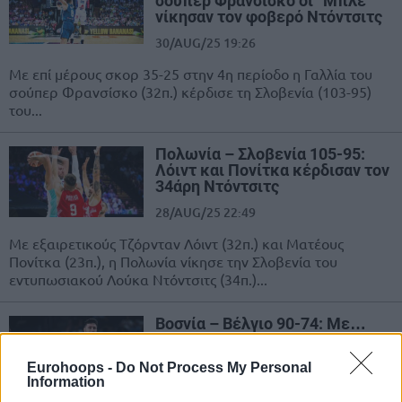
σούπερ Φρανσίσκο οι “Μπλε”
νίκησαν τον φοβερό Ντόντσιτς
30/AUG/25 19:26
Με επί μέρους σκορ 35-25 στην 4η περίοδο η Γαλλία του
σούπερ Φρανσίσκο (32π.) κέρδισε τη Σλοβενία (103-95)
του...
Πολωνία – Σλοβενία 105-95:
Λόιντ και Πονίτκα κέρδισαν τον
34άρη Ντόντσιτς
28/AUG/25 22:49
Με εξαιρετικούς Τζόρνταν Λόιντ (32π.) και Ματέους
Πονίτκα (23π.), η Πολωνία νίκησε την Σλοβενία του
εντυπωσιακού Λούκα Ντόντσιτς (34π.)...
Βοσνία – Βέλγιο 90-74: Με…
25άρη Νούρκιτς η αντίπαλος
της Εθνικής
Eurohoops -
Do Not Process My Personal
23/AUG/25 21:39
Information