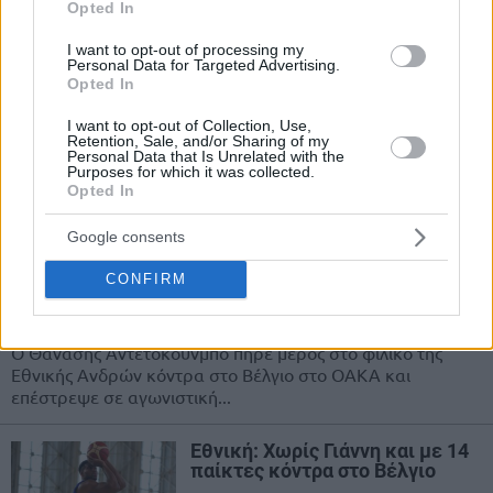
Opted In
Ελλάδα – Βέλγιο 74-60: Πρώτο
I want to opt-out of processing my
δείγμα θετικό με… γκάζι στο
Personal Data for Targeted Advertising.
φινάλε!
Opted In
06/AUG/25 20:56
I want to opt-out of Collection, Use,
Retention, Sale, and/or Sharing of my
Με νίκη επί του Βελγίου (74-60) στο ΟΑΚΑ, με δυνατό
Personal Data that Is Unrelated with the
φινάλε, καλή άμυνα, δοκιμές και ροτέισον, ξεκίνησε η
Purposes for which it was collected.
Εθνική...
Opted In
Google consents
Θανάσης Αντετοκούνμπο:
Πάτησε παρκέ ύστερα από 23
CONFIRM
μήνες με την Εθνική!
06/AUG/25 19:21
Ο Θανάσης Αντετοκούνμπο πήρε μέρος στο φιλικό της
Εθνικής Ανδρών κόντρα στο Βέλγιο στο ΟΑΚΑ και
επέστρεψε σε αγωνιστική...
Εθνική: Χωρίς Γιάννη και με 14
παίκτες κόντρα στο Βέλγιο