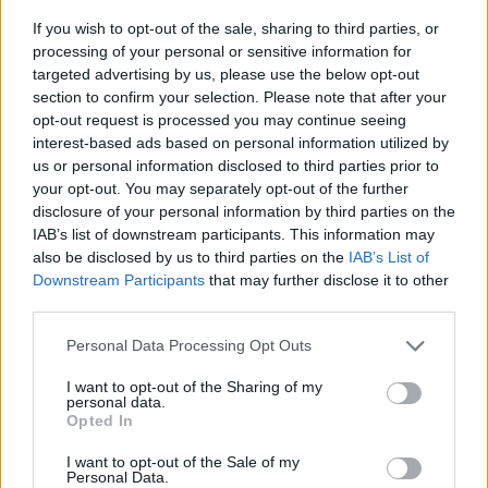
Η αντίπαλος της Εθνικής Ελλάδος στο Ευρωμπάσκετ,
If you wish to opt-out of the sale, sharing to third parties, or
Βοσνία/Ερζεγοβίνη πέτυχε φιλική εντός έδρας νίκη επί του
processing of your personal or sensitive information for
Βελγίου (90-74), με κορυφαίο...
targeted advertising by us, please use the below opt-out
section to confirm your selection. Please note that after your
Σλούκας και Ντόρσεϊ: Έπαιξαν
opt-out request is processed you may continue seeing
ξανά με την Εθνική 3 χρόνια
interest-based ads based on personal information utilized by
μετά
us or personal information disclosed to third parties prior to
06/AUG/25 21:57
your opt-out. You may separately opt-out of the further
disclosure of your personal information by third parties on the
Οι Κώστας Σλούκας και Τάιλερ Ντόρσεϊ αγωνίστηκαν με
IAB’s list of downstream participants. This information may
την Εθνική Ανδρών στο φιλικό κόντρα στο Βέλγιο στο
also be disclosed by us to third parties on the
IAB’s List of
ΟΑΚΑ και...
Downstream Participants
that may further disclose it to other
third parties.
Σπανούλης: “Η ομάδα έχει
δυνατότητες – Διάστρεμμα ο
Please note that this website/app uses one or more Google
Personal Data Processing Opt Outs
Ζούγρης”
services and may gather and store information including but
06/AUG/25 21:20
not limited to your visit or usage behaviour. You may click to
I want to opt-out of the Sharing of my
personal data.
grant or deny consent to Google and its third-party tags to
Opted In
Ο ομοσπονδιακός τεχνικός, Βασίλης Σπανούλης, αλλά και οι
use your data for below specified purposes in below Google
Δημήτρης Κατσίβελης και Τάιλερ Ντόρσεϊ, μίλησαν μετά
consent section.
I want to opt-out of the Sale of my
από τη νίκη της...
Personal Data.