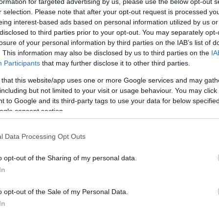
formation for targeted advertising by us, please use the below opt-out s
r selection. Please note that after your opt-out request is processed y
Η Εθνική ομάδα κάνει πρεμιέρα
eing interest-based ads based on personal information utilized by us or
απόψε, δίνοντας το πρώτο της τεστ
disclosed to third parties prior to your opt-out. You may separately opt-
losure of your personal information by third parties on the IAB’s list of
ενόψει του Ευρωμπάσκετ 2025,
. This information may also be disclosed by us to third parties on the
IA
φιλοξενώντας το Βέλγιο στο ΟΑΚΑ
Participants
that may further disclose it to other third parties.
(20:00, ΕΡΤ 1).
 that this website/app uses one or more Google services and may gath
including but not limited to your visit or usage behaviour. You may click 
Ο
Βασίλης Σπανούλης
, είναι στην
 to Google and its third-party tags to use your data for below specifi
ευχάριστη θέση να υπολογίζει όλους
ogle consent section.
star της “γαλανόλευκης”,
Γιάννη
ματωθεί στην προετοιμασία από τη Δευτέρα
l Data Processing Opt Outs
τά πιθανό να πάρει και μερικά λεπτά σε αυτό
o opt-out of the Sharing of my personal data.
πάσκετ.
In
ίνησε πριν από 10 ημέρες με 19 παίκτες, με
o opt-out of the Sale of my Personal Data.
ναμένονται κατά πάσα πιθανότητα μετά την
In
νουά της Κύπρου το προσεχές