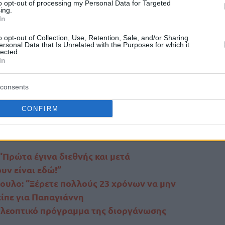
to opt-out of processing my Personal Data for Targeted
θα αντιμετωπίσει τη Σερβία (09/8) και το
ing.
In
o opt-out of Collection, Use, Retention, Sale, and/or Sharing
ersonal Data that Is Unrelated with the Purposes for which it
στον 4ο όμιλο του Ευρωμπάσκετ μαζί με τη
lected.
In
ία, το Ισραήλ, τη Σλοβενία και την Ισλανδία,
ους NBAers Τουμανί Καμαρά και Αγιάι Μίτσελ.
consents
CONFIRM
Ποζάρει χαμογελαστός με την ελληνική
“Πρώτα έγινα διεθνής και μετά
υν είναι εδώ!”
ουλο: “Ξέρετε πολλoύς 23 χρόνων να μην
 είπε για Παπαγιάννη
ηλεοπτικό πρόγραμμα της διοργάνωσης