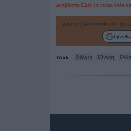
Διαβάστε ΕΔΩ τα τελευταία ν
Κάνε το
την Α
Πρόσθεσ
Βέλγιο
Εθνική
Ελλ
TAGS