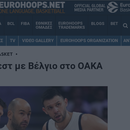
ΕΘΝΙΚΕΣ
EUROHOOPS
A
BCL
FIBA
BLOGS
BET
ΟΜΑΔΕΣ
TRADEMARKS
ΕΣ
TV
VIDEO GALLERY
EUROHOOPS ORGANIZATION
AN
ASKET
•
εστ με Βέλγιο στο ΟΑΚΑ