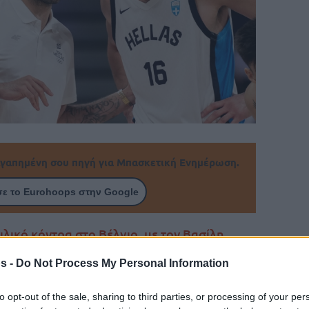
γαπημένη σου πηγή για Μπασκετική Ενημέρωση.
ε το Eurohoops στην Google
ιλικό κόντρα στο Βέλγιο, με τον Βασίλη
ζει σε όλους τους παίκτες του.
s -
Do Not Process My Personal Information
Του Νίκου Μαστρογιαννόπουλου/
to opt-out of the sale, sharing to third parties, or processing of your per
info@eurohoops.net