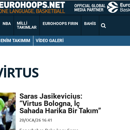
MILLI
NBA
EUROHOOPS FIRIN
BAHIS
TAKIMLAR
BENIM TAKIMIM
VIDEO GALERI
VIRTUS
Saras Jasikevicius:
“Virtus Bologna, İç
Sahada Harika Bir Takım”
20/OCA/26 16:41