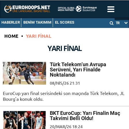
HABERLER
BENIM TAKIMIM
EL SCORES
TR
HOME
•
YARI FINAL
YARI FINAL
Türk Telekom’un Avrupa
Serüveni, Yarı Finalde
Noktalandı
08/NIS/26 21:31
EuroCup yarı final serisindeki son maçında Türk Telekom, JL
Bourg'a konuk oldu.
BKT EuroCup: Yarı Finalin Maç
Takvimi Belli Oldu!
20/MAR/26 18:24