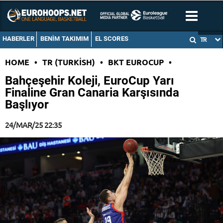
HABERLER
BENIM TAKIMIM
EL SCORES
TR
HOME
•
TR (TURKISH)
•
BKT EUROCUP
•
Bahçeşehir Koleji, EuroCup Yarı
Finaline Gran Canaria Karşısında
Başlıyor
24/MAR/25 22:35