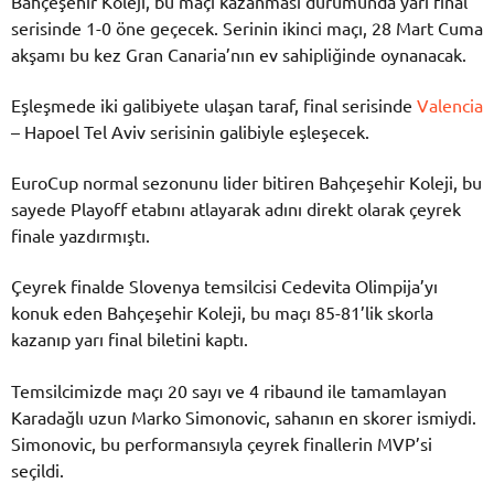
Bahçeşehir Koleji, bu maçı kazanması durumunda yarı final
serisinde 1-0 öne geçecek. Serinin ikinci maçı, 28 Mart Cuma
akşamı bu kez Gran Canaria’nın ev sahipliğinde oynanacak.
Eşleşmede iki galibiyete ulaşan taraf, final serisinde
Valencia
– Hapoel Tel Aviv serisinin galibiyle eşleşecek.
EuroCup normal sezonunu lider bitiren Bahçeşehir Koleji, bu
sayede Playoff etabını atlayarak adını direkt olarak çeyrek
finale yazdırmıştı.
Çeyrek finalde Slovenya temsilcisi Cedevita Olimpija’yı
konuk eden Bahçeşehir Koleji, bu maçı 85-81’lik skorla
kazanıp yarı final biletini kaptı.
Temsilcimizde maçı 20 sayı ve 4 ribaund ile tamamlayan
Karadağlı uzun Marko Simonovic, sahanın en skorer ismiydi.
Simonovic, bu performansıyla çeyrek finallerin MVP’si
seçildi.