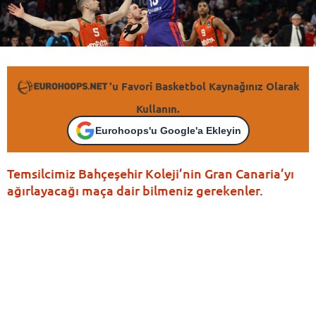
'u Favori Basketbol Kaynağınız Olarak
Kullanın.
Eurohoops'u Google'a Ekleyin
Temsilcimiz Bahçeşehir Koleji’nin Gran Canaria’yı
ağırlayacağı maça dair bilmeniz gerekenler.