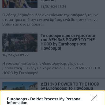
11/JUN/24 12:24
Ο Ζήσης Σαρικόπουλος ανακοίνωσε την απόφασή του να
σταματήσει από την ενεργό δράση, ενώ θα συνεχίσει να
βρίσκεται στο μπάσκετ...
Τα ομορφότερα στιγμιότυπα
του ΔΕΗ 3×3 POWER TO THE
HOOD by Eurohoops στο
Πανόραμα!
16/MAY/24 09:22
Η γραφική γειτονιά της Θεσσαλονίκης γέμισε με
μπασκετική… ενέργεια χάρη στο ΔΕΗ 3×3 POWER TO THE
HOOD by Eurohoops!
ΔΕΗ 3×3 POWER TO THE HOOD
by Eurohoops: Το Πανόραμα
υποδέχτηκε το 3×3!
Eurohoops -
Do Not Process My Personal
13/MAY/24 18:40
Information