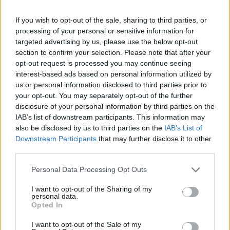
Ο εξωτερικός χώρος του Πέτρινου Σχολείου Πανοράματος
μεταμορφώθηκε σε έναν μπασκετικό πολυχώρο και
If you wish to opt-out of the sale, sharing to third parties, or
υποδέχτηκε φίλαθλους και επισκέπτες όλων των...
processing of your personal or sensitive information for
targeted advertising by us, please use the below opt-out
NBAHoops Podcast S03E24:
section to confirm your selection. Please note that after your
March Madness ft. Αντρέ
opt-out request is processed you may continue seeing
Χάτσον, Ίαν Βουγιούκα, Ζήση
interest-based ads based on personal information utilized by
Σαρικόπουλο και Κώστα Χαρίση
us or personal information disclosed to third parties prior to
06/APR/24 17:47
your opt-out. You may separately opt-out of the further
disclosure of your personal information by third parties on the
Οι μπασκετικές μέρες στις Η.Π.Α. "μυρίζουν" κολεγιακό
IAB’s list of downstream participants. This information may
πρωτάθλημα και Final Four. Οι αναμνήσεις Χάτσον,
also be disclosed by us to third parties on the
IAB’s List of
πρωταθλητή με το Μίσιγκαν Στέιτ...
Downstream Participants
that may further disclose it to other
third parties.
Φλόριντα Ατλάντικ: Ο…
παλαιστής Γκόλντιν και ο
Please note that this website/app uses one or more Google
Personal Data Processing Opt Outs
αναμορφωτής κόουτς Μέι
services and may gather and store information including but
(videos)
not limited to your visit or usage behaviour. You may click to
I want to opt-out of the Sharing of my
personal data.
31/MAR/23 20:08
grant or deny consent to Google and its third-party tags to
Opted In
use your data for below specified purposes in below Google
Ο Ρώσος σέντερ που μεγάλωσε ως wrestler και ο
consent section.
I want to opt-out of the Sale of my
προπονητής που οδήγησαν το Φλόριντα Ατλάντικ στο