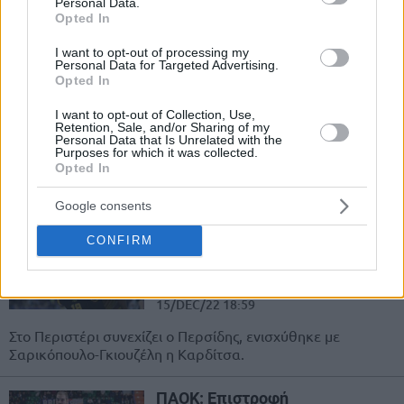
Personal Data.
πρώτο φάιναλ φορ...
Opted In
I want to opt-out of processing my
Επίσημη η απόκτηση
Personal Data for Targeted Advertising.
Σαρικόπουλου από τη Καρδίτσα
Opted In
– Τέλος από την ΑΕΚ ο
Φιλιππάκος
I want to opt-out of Collection, Use,
Retention, Sale, and/or Sharing of my
19/DEC/22 17:50
Personal Data that Is Unrelated with the
Purposes for which it was collected.
Ο Ζήσης Σαρικόπουλος είναι με κάθε επισημότητα παίκτης
Opted In
της Καρδίτσας. Δεν συνεχίζει στην ΑΕΚ ο Παναγιώτης
Φιλιππάκος.
Google consents
CONFIRM
Basket League: Στο Περιστέρι ο
Περσίδης, στην Καρδίτσα ο
Σαρικόπουλος
15/DEC/22 18:59
Στο Περιστέρι συνεχίζει ο Περσίδης, ενισχύθηκε με
Σαρικόπουλο-Γκιουζέλη η Καρδίτσα.
ΠΑΟΚ: Επιστροφή