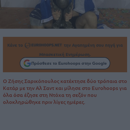
Κάνε το
την Αγαπημένη σου πηγή για
Μπασκετική Ενημέρωση.
Πρόσθεσε το Eurohoops στην Google
Ο Ζήσης Σαρικόπουλος κατέκτησε δύο τρόπαια στο
Κατάρ με την Αλ Σαντ και μίλησε στο Eurohoops για
όλα όσα έζησε στη Ντόχα τη σεζόν που
ολοκληρώθηκε πριν λίγες ημέρες.