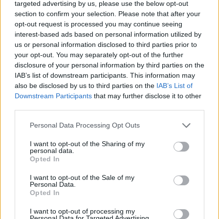
targeted advertising by us, please use the below opt-out
section to confirm your selection. Please note that after your
opt-out request is processed you may continue seeing
interest-based ads based on personal information utilized by
us or personal information disclosed to third parties prior to
your opt-out. You may separately opt-out of the further
disclosure of your personal information by third parties on the
IAB’s list of downstream participants. This information may
also be disclosed by us to third parties on the
IAB’s List of
Downstream Participants
that may further disclose it to other
third parties.
Please note that this website/app uses one or more Google
Personal Data Processing Opt Outs
services and may gather and store information including but
not limited to your visit or usage behaviour. You may click to
I want to opt-out of the Sharing of my
personal data.
grant or deny consent to Google and its third-party tags to
Opted In
use your data for below specified purposes in below Google
consent section.
I want to opt-out of the Sale of my
– Νιώθω καλά και γερός, είχα και την εμπιστοσύνη του
Personal Data.
Opted In
προπονητή μου και των συμπαικτών μου και από κει και
πέρα όλα γίνονται ευκολότερα μέσα στο γήπεδο. Η δουλειά
I want to opt-out of processing my
Personal Data for Targeted Advertising.