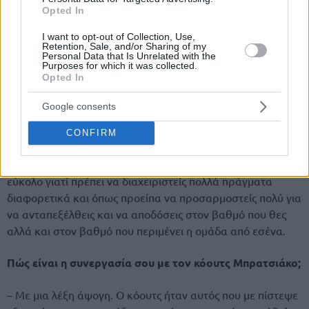
πάντα βγαίνει στο γήπεδο και πάντα ανταμείβεται. Κανείς
Opted In
δεν γνωρίζει πόσο δούλεψα και πόσο ήθελα να επανέλθω
πιο δυνατός και έτοιμος.
I want to opt-out of Collection, Use,
Retention, Sale, and/or Sharing of my
Personal Data that Is Unrelated with the
Πώς είναι το επίπεδο εκεί;
Purposes for which it was collected.
Opted In
– Είναι ένα πολύ ιδιαίτερο πρωτάθλημα η αλήθεια είναι
Google consents
που για να αποδόσεις πρέπει να προσαρμοστείς σε αυτό.
Το επίπεδο είναι καλύτερο από αυτό που περίμενα,
CONFIRM
υπάρχουν κάποιοι αρκετά καλοί ντόπιοι και οι ξένοι που
έρχονται είναι πολύ καλοί παίχτες. Δεν θα έλεγα πως είναι
εύκολο γιατί πρέπει να διαχειριστείς πολλά πράγματα
διαφορετικά και όπως προείπα να προσαρμοστείς πολύ για
να ανταπεξέλθεις και να αποδόσεις στον βαθμό που θες
αλλά και στον βαθμό που περιμένει η ομάδα από εσένα.
Πώς είναι η συνεργασία σου με τον κόουτς Μπρατσιάκο;
– Με μια λέξη άψογη. Ο κόουτς ήταν αυτός που με πίστεψε