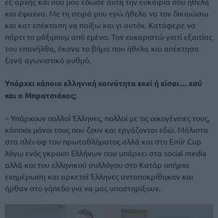
εξ αρχής και που μου έδωσε αυτή την ευκαιρία που ήθελα
και έψαχνα. Με τη σειρά μου εγώ ήθελα να τον δικαιώσω
και κατ επέκταση να παίξω και γι αυτόν. Κατάφερε να
πάρει το μάξιμουμ από εμένα. Τον ευχαριστώ γιατί εξαιτίας
του επανήλθα, έκανα το βήμα που ήθελα και απέκτησα
ξανά αγωνιστικό ρυθμό.
Υπάρχει κάποια ελληνική κοινότητα εκεί ή είσαι… εσύ
και ο Μπρατσιάκος;
– Υπάρχουν πολλοί Έλληνες, πολλοί με τις οικογένειες τους,
κάποιοι μόνοι τους που ζουν και εργάζονται εδώ. Μάλιστα
στα πλέι-οφ του πρωταθλήματος αλλά και στο Emir Cup
λόγω ενός γκρουπ Ελλήνων που υπάρχει στα social media
αλλά και του ελληνικού συλλόγου στο Κατάρ υπήρχε
ενημέρωση και αρκετοί Έλληνες ανταποκρίθηκαν και
ήρθαν στο γήπεδο για να μας υποστηρίξουν.