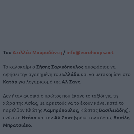
Του
Αχιλλέα Μαυροδόντη
/
info@eurohoops.net
Το καλοκαίρι ο
Ζήσης Σαρικόπουλος
αποφάσισε να
αφήσει την αγαπημένη του
Ελλάδα
και να μετακομίσει στο
Κατάρ
για λογαριασμό της
Αλ Σαντ
.
Δεν ήταν φυσικά ο πρώτος που έκανε το ταξίδι για τη
χώρα της Ασίας, με αρκετούς να το έχουν κάνει κατά το
παρελθόν (Φώτης
Λαμπρόπουλος
, Κώστας
Βασιλειάδης
),
ενώ στη
Ντόχα
και την
Αλ Σαντ
βρήκε τον κόουτς
Βασίλη
Μπρατσιάκο
.