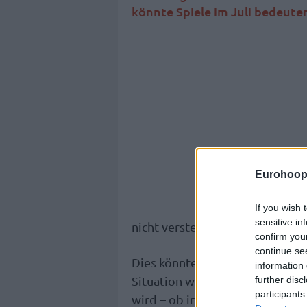
könnte Spiele im Juli bedeute
Eurohoop
If you wish 
sensitive in
nicht versteht.
confirm you
continue se
Dies könnte ein verzweifelter 
information 
Situation weiterhin beobachten 
further disc
participants
wird – ob in diesem Sommer wi