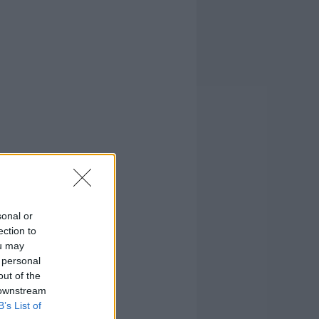
sonal or
ection to
ou may
 personal
out of the
 downstream
B’s List of