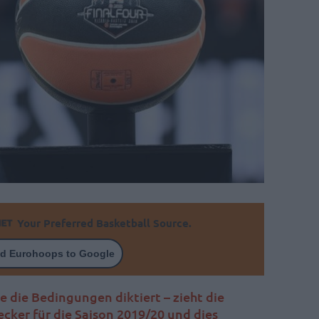
Your Preferred Basketball Source.
d Eurohoops to Google
 die Bedingungen diktiert – zieht die
cker für die Saison 2019/20 und dies