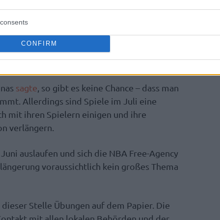
 bleibt.
consents
eit, dass die Teams mindestens zwei Wochen
CONFIRM
ie wieder aktiv werden, sind Spiele im Juni
eidlich.
unas
sagte
, so gibt es keine Chance – dass man
mt. Allerdings sind Spiele im Juli eine
h mit ihren Spielern einigen und ihre
on verlängern.
 Juni auslaufen und sich die NBA Free-Agency
rlängerung voraussichtlich kein großes Thema
n dieser Stelle Übungen auf dem Papier. Die
Kontakt mit allen lokalen Behörden und der