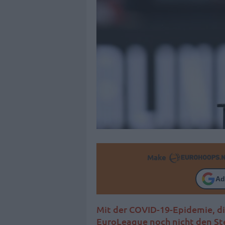
Make
Ad
Mit der COVID-19-Epidemie, die
EuroLeague noch nicht den Ste