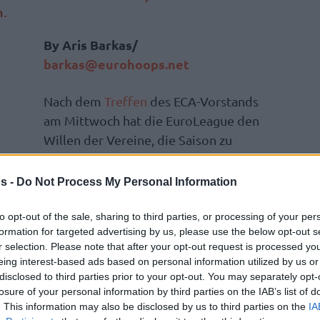
n.
By Aris Barkas/
barkas@eurohoops.net
Nach dem
Treffen
des ECA-Vorstands
am Mittwoch hat die EuroLeague den
Willen der Vereine, die Saison zu
beenden neu entfacht. Dies bedeutet
jedoch nicht, dass die EuroLeague auf
s -
Do Not Process My Personal Information
einer Insel lebt und die schrecklichen
Umstände der COVID-19-Epidemie
to opt-out of the sale, sharing to third parties, or processing of your per
formation for targeted advertising by us, please use the below opt-out s
r selection. Please note that after your opt-out request is processed y
eing interest-based ads based on personal information utilized by us or
Kampf sein, aber die EuroLeague wird die
disclosed to third parties prior to your opt-out. You may separately opt-
– in der Hoffnung, dass bis Ende Mai klar
losure of your personal information by third parties on the IAB’s list of
. This information may also be disclosed by us to third parties on the
IA
eder Basketball gespielt werden kann und