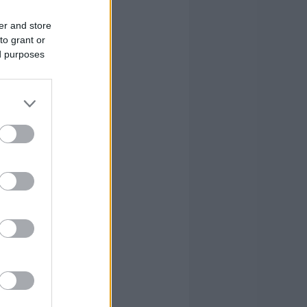
er and store
to grant or
ed purposes