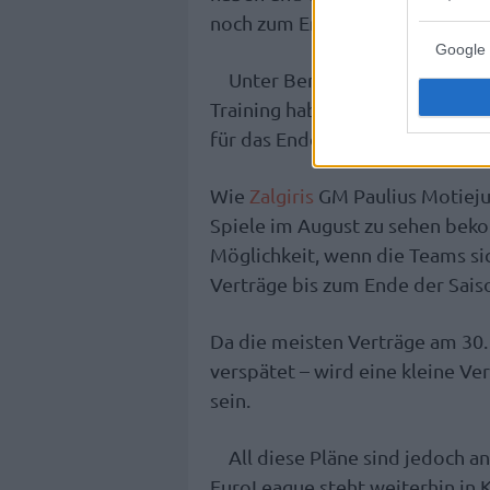
noch zum Ende der Saison übrig
Google 
Unter Berücksichtigung der Z
Training haben müssen – bevor s
für das Ende der Saison unverm
Wie
Zalgiris
GM Paulius Motiej
Spiele im August zu sehen bekom
Möglichkeit, wenn die Teams sic
Verträge bis zum Ende der Sais
Da die meisten Verträge am 30.
verspätet – wird eine kleine Ve
sein.
All diese Pläne sind jedoch a
EuroLeague steht weiterhin in 