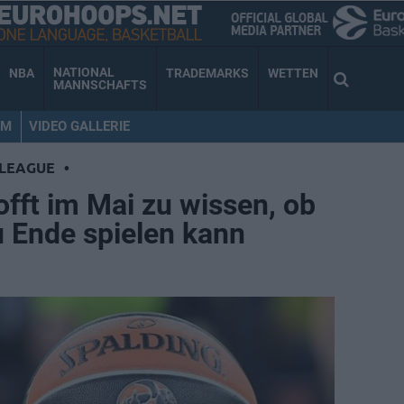
NATIONAL
NBA
TRADEMARKS
WETTEN
MANNSCHAFTS
AM
VIDEO GALLERIE
LEAGUE
•
fft im Mai zu wissen, ob
u Ende spielen kann