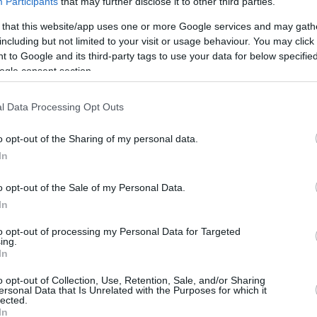
Participants
that may further disclose it to other third parties.
 Halle.
 that this website/app uses one or more Google services and may gath
including but not limited to your visit or usage behaviour. You may click 
m die Saison wieder aufzunehmen und obwohl es
 to Google and its third-party tags to use your data for below specifi
g gibt, so rückt das Final Four im Mai in
ogle consent section.
roLeague COO Edward Scott vor kurzem
auf
l Data Processing Opt Outs
o opt-out of the Sharing of my personal data.
em Zeitpunkt fast unmöglich erscheint, ist –
In
termachen kann. Nur so kann das aktuelle
m Ende der regulären Saison gleich bleiben.
o opt-out of the Sale of my Personal Data.
In
. Laut einer Quelle liegen derzeit drei
to opt-out of processing my Personal Data for Targeted
n auf dem Tisch, die alle an unterschiedliche
ing.
In
e der Saison gebunden sind. Nach einer
Szenarien. Eine, um das aktuelle Format ohne
o opt-out of Collection, Use, Retention, Sale, and/or Sharing
ersonal Data that Is Unrelated with the Purposes for which it
Saison, den Playoffs und dem Final Four zu
lected.
rungen abhängig von der Zeit zu haben, die
In