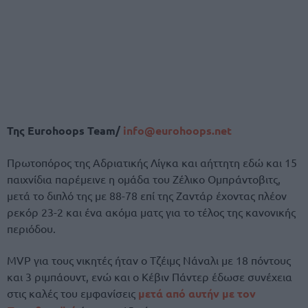
Της Eurohoops Team/
info@eurohoops.net
Πρωτοπόρος της Αδριατικής Λίγκα και αήττητη εδώ και 15
παιχνίδια παρέμεινε η ομάδα του Ζέλικο Ομπράντοβιτς,
μετά το διπλό της με 88-78 επί της Ζαντάρ έχοντας πλέον
ρεκόρ 23-2 και ένα ακόμα ματς για το τέλος της κανονικής
περιόδου.
MVP για τους νικητές ήταν ο Τζέιμς Νάναλι με 18 πόντους
και 3 ριμπάουντ, ενώ και ο Κέβιν Πάντερ έδωσε συνέχεια
στις καλές του εμφανίσεις
μετά από αυτήν με τον