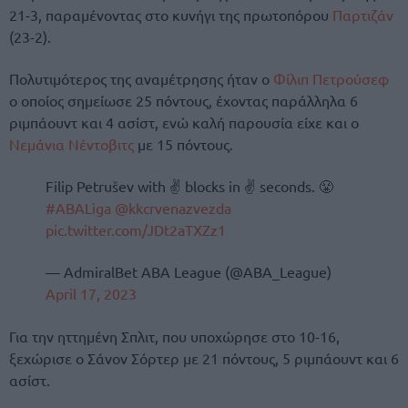
21-3, παραμένοντας στο κυνήγι της πρωτοπόρου
Παρτιζάν
(23-2).
Πολυτιμότερος της αναμέτρησης ήταν ο
Φίλιπ Πετρούσεφ
ο οποίος σημείωσε 25 πόντους, έχοντας παράλληλα 6
ριμπάουντ και 4 ασίστ, ενώ καλή παρουσία είχε και ο
Νεμάνια Νέντοβιτς
με 15 πόντους.
Filip Petrušev with ✌️ blocks in ✌️ seconds. 😤
#ABALiga
@kkcrvenazvezda
pic.twitter.com/JDt2aTXZz1
— AdmiralBet ABA League (@ABA_League)
April 17, 2023
Για την ηττημένη Σπλιτ, που υποχώρησε στο 10-16,
ξεχώρισε ο Σάνον Σόρτερ με 21 πόντους, 5 ριμπάουντ και 6
ασίστ.