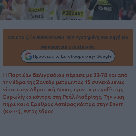
Κάνε το
την Αγαπημένη σου πηγή για
Μπασκετική Ενημέρωση.
Πρόσθεσε το Eurohoops στην Google
Η Παρτιζάν Βελιγραδίου πέρασε με 88-78 και από
την έδρα της Ζαντάρ μετρώντας 15 συνεχόμενες
νίκες στην Αδριατική Λίγκα, πριν τα playoffs της
Ευρωλίγκα κόντρα στη Ρεάλ Μαδρίτης. Την νίκη
πήρε και ο Ερυθρός Αστέρας κόντρα στην Σπλιτ
(83-74), εντός έδρας.