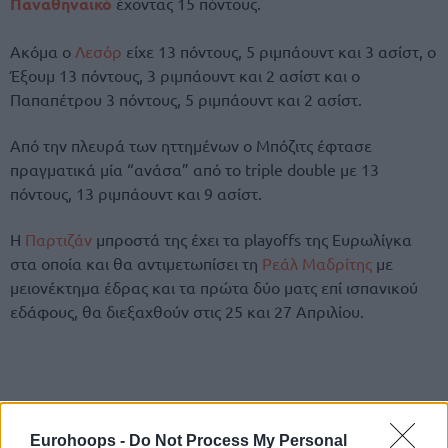
Παναθηναϊκό
έχοντας 15 πόντους.
Ακόμα ο
Λεσόρ
είχε 13 πόντους, 5 ριμπάουντ και 3 ασίστ, ο
Έξουμ 13 πόντους, 3 ριμπάουντ και 2 ασίστ και ο
Παπαπέτρου 3 πόντους, 5 ριμπάουντ και 2 ασίστ.
Από την πλευρά των ηττημένων ο Μπόζιτς έφτασε
πραγματικά μία “ανάσα” από το triple double με 13
πόντους, 13 ριμπάουντ και 9 ασίστ.
Η
Παρτιζάν
μπροστά της έχει τα playoffs της Ευρωλίγκα
στα οποία και θα αντιμετωπίσει τη
Ρεάλ Μαδρίτης
με
μειονέκτημα έδρας και τα πρώτα δύο ματς επί ισπανικού
εδάφους, θα διεξαχθούν στις 25 και 27 Απριλίου.
Eurohoops -
Do Not Process My Personal