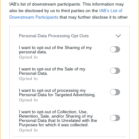
IAB’s list of downstream participants. This information may
also be disclosed by us to third parties on the
IAB’s List of
Downstream Participants
that may further disclose it to other
third parties.
Please note that this website/app uses one or more Google
Personal Data Processing Opt Outs
services and may gather and store information including but
not limited to your visit or usage behaviour. You may click to
I want to opt-out of the Sharing of my
personal data.
grant or deny consent to Google and its third-party tags to
Opted In
use your data for below specified purposes in below Google
consent section.
I want to opt-out of the Sale of my
Personal Data.
Opted In
I want to opt-out of processing my
Personal Data for Targeted Advertising.
Opted In
I want to opt-out of Collection, Use,
Retention, Sale, and/or Sharing of my
Personal Data that Is Unrelated with the
Purposes for which it was collected.
Opted In