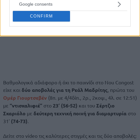
Google consents
CONFIRM
Βαθμολογικά αδιάφορο ή όχι το παιχνίδι στο Nou Congost
είχε και
δύο αποβολές για τη Ρεάλ Μαδρίτης
, πρώτα του
Ομέρ Γιουρτσεβέν
(8π. με 4/4δίπ., 2ρ., 2κοψ., 4λ. σε 12:51)
με
“ντισκαλιφιέ”
στο
23′ (56-52)
και του
Σέρτζιο
Σκαριόλο
με
δεύτερη τεχνική ποινή για διαμαρτυρία
στο
31′
(74-73)
.
Δείτε στο video τις καλύτερες στιγμές και τις δύο αποβολές: