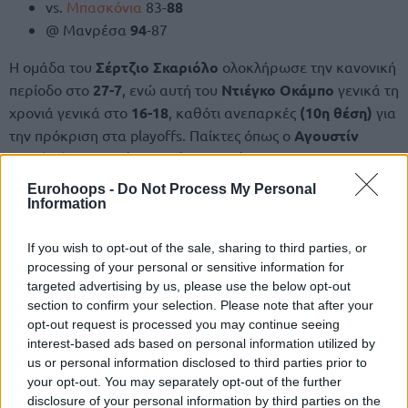
vs.
Μπασκόνια
83-
88
@ Μανρέσα
94
-87
Η ομάδα του
Σέρτζιο Σκαριόλο
ολοκλήρωσε την κανονική
περίοδο στο
27-7
, ενώ αυτή του
Ντιέγκο Οκάμπο
γενικά τη
χρονιά γενικά στο
16-18
, καθότι ανεπαρκές
(10η θέση)
για
την πρόκριση στα playoffs. Παίκτες όπως ο
Αγουστίν
Ουβάλ
(16π. με 4/4δίπ., 1/2τρίπ., 5/6β., 3ρ., 1κλ., 1λ. σε
14:17) κι ο
Πιέρ Οριόλα
(13π. με 5/7δίπ., 0/1τρίπ., 3/4β.,
Eurohoops -
Do Not Process My Personal
12ρ., 2ασ. σε 23:14) φρόντισαν τουλάχιστον να το κάνει με
Information
ψηλά το κεφάλι.
If you wish to opt-out of the sale, sharing to third parties, or
Από την άλλη, ο
Μάριο Χεζόνια
(32π. με 8/15δίπ.,
processing of your personal or sensitive information for
targeted advertising by us, please use the below opt-out
4/14τρίπ., 4/4β., 6ρ., 1κλ., 1κοψ., 1λ. σε 30:05) σκόραρε
section to confirm your selection. Please note that after your
μεν αρκετά για τη
Ρεάλ Μαδρίτης
, αλλά με χαμηλό
opt-out request is processed you may continue seeing
ποσοστό ευστοχίας στα σουτ εντός παιδιάς (31%).
interest-based ads based on personal information utilized by
us or personal information disclosed to third parties prior to
Η συνέχεια με αντίπαλο την
Τενερίφη (18-16) στην
your opt-out. You may separately opt-out of the further
ημιτελική φάση (best-of-three)
.
disclosure of your personal information by third parties on the