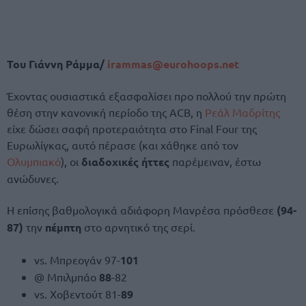
Του Γιάννη Ράμμα/
irammas@eurohoops.net
Έχοντας ουσιαστικά εξασφαλίσει προ πολλού την πρώτη
θέση στην κανονική περίοδο της ACB, η
Ρεάλ Μαδρίτης
είχε δώσει σαφή προτεραιότητα στο Final Four της
Ευρωλίγκας, αυτό πέρασε (και χάθηκε από τον
Ολυμπιακό
), οι
διαδοχικές ήττες
παρέμειναν, έστω
ανώδυνες.
Η επίσης βαθμολογικά αδιάφορη Μανρέσα πρόσθεσε
(94-
87)
την
πέμπτη
στο αρνητικό της σερί.
vs. Μπρεογάν 97-
101
@ Μπιλμπάο
88
-82
vs. Χοβεντούτ 81-
89