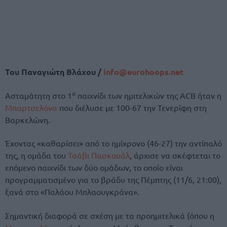
Του Παναγιώτη Βλάχου /
info@eurohoops.net
ο
Ασταμάτητη στο 1
παιχνίδι των ημιτελικών της ACB ήταν η
Μπαρτσελόνα
που διέλυσε με 100-67 την Τενερίφη στη
Βαρκελώνη.
Έχοντας «καθαρίσει» από το ημίχρονο (46-27) την αντίπαλό
της, η ομάδα του
Τσάβι Πασκουάλ
, άρχισε να σκέφτεται το
επόμενο παιχνίδι των δύο ομάδων, το οποίο είναι
προγραμματισμένο για το βράδυ της Πέμπτης (11/6, 21:00),
ξανά στο «Παλάου Μπλαουγκράνα».
Σημαντική διαφορά σε σχέση με τα προημιτελικά (όπου η