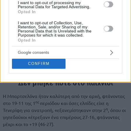
I want to opt-out of processing my
Personal Data for Targeted Advertising.
Opted In
I want to opt-out of Collection, Use,
Retention, Sale, and/or Sharing of my
Personal Data that Is Unrelated with the
Purposes for which it was collected.
Opted In
Google consents
CONFIRM
Δεν μπήκε ποτέ στο παιχνίδι
Η Μπαρτσελόνα ήταν καλύτερη από την αρχή, φτάνοντας
ης
στο 19-11 της 1
περιόδου και όσες ελπίδες είχε η
η
Τενερίφη για ανατροπή, «εξανεμίστηκαν» στην 2
, όπου οι
γηπεδούχοι «έτρεξαν» ένα επιμέρους 27-16, φτάνοντας
μέχρι και το +19 (46-27).