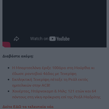
Διαβάστε ακόμη:
Η Μπαρτσελόνα έριξε 100άρα στη Μούρθια κι
έδωσε ραντεβού 4άδας με Τενερίφη
Εκπληκτική Τενερίφη πέταξε τη Ρεάλ εκτός
ημιτελικών στην ACB!
Χουέρτας, Ντόρνεκαμπ & Μιλς: 121 ετών και 64
πόντους στη νίκη-πρόκριση επί της Ρεάλ Μαδρίτης
Δείτε ΕΔΩ τα τελευταία νέα