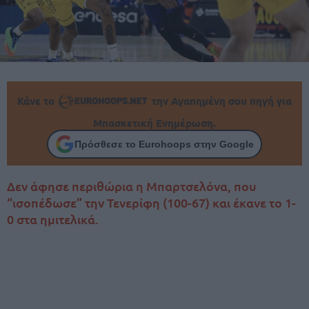
Κάνε το
την Αγαπημένη σου πηγή για
Μπασκετική Ενημέρωση.
Πρόσθεσε το Eurohoops στην Google
Δεν άφησε περιθώρια η Μπαρτσελόνα, που
“ισοπέδωσε” την Τενερίφη (100-67) και έκανε το 1-
0 στα ημιτελικά.