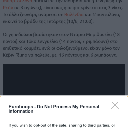
Μπαρτσελόνα
απέκλεισε την Μούρθια και η Τενερίφη την
Ρεάλ
σε 3 αγώνες), είναι πως η σειρά κρίνεται στις 3 νίκες.
Το άλλο ζευγάρι, ανάμεσα σε
Βαλένθια
και Μπανταλόνα,
εκκινεί το βράδυ της Τετάρτης (10/6, 21:00).
Οι γηπεδούχοι βασίστηκαν στον Ντάριο Μπριθουέλα (18
πόντοι) και Τόκο Σενγκέλια (14 πόντοι, 7 ριμπάουντ) στο
επιθετικό κομμάτι, ενώ οι φιλοξενούμενοι είχαν μόνο τον
Κέβιν Γέμπο να παλεύει με 16 πόντους και 6 ριμπάουντ.
Eurohoops -
Do Not Process My Personal
Information
If you wish to opt-out of the sale, sharing to third parties, or