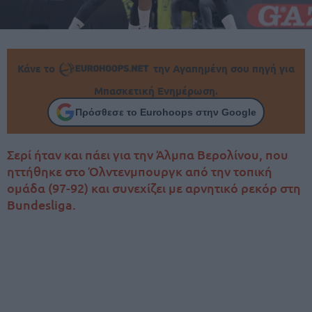
Κάνε το
την Αγαπημένη σου πηγή για
Μπασκετική Ενημέρωση.
Πρόσθεσε το Eurohoops στην Google
Σερί ήταν και πάει για την Άλμπα Βερολίνου, που
ηττήθηκε στο Όλντενμπουργκ από την τοπική
ομάδα (97-92) και συνεχίζει με αρνητικό ρεκόρ στη
Bundesliga.