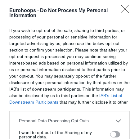
ό,τι ήθελαν την άμυνα της ομάδας του
Ίσραελ Γκονθάλεθ
,
ο οποίος είδε μόνο τον
Ντέιβιντ ΜακΚόρμακ
(21π. με
Eurohoops -
Do Not Process My Personal
Information
9/13δίπ., 7ρ.) από τη δική του να ξεπερνά τους 20
πόντους. Ο
Μάλτε Ντέλοου
(13π. με 3/6τρίπ. σε 26′), ο
If you wish to opt-out of the sale, sharing to third parties, or
Μάρτιν
Χέρμανσον
(12π. με 1/5τρίπ., 6ασ., 2λ. σε 22′) κι ο
processing of your personal or sensitive information for
Ματέο Σπανιόλο
(12π. με 0/1τρίπ., 4ασ. σε 23′)
targeted advertising by us, please use the below opt-out
συμπλήρωσαν το γκρουπ των διψήφιων απο πλευράς
section to confirm your selection. Please note that after your
Άλμπα Βερολίνου
.
opt-out request is processed you may continue seeing
interest-based ads based on personal information utilized by
us or personal information disclosed to third parties prior to
Τα δεκάλεπτα
: 22-23, 40-40, 68-75, 97-92
your opt-out. You may separately opt-out of the further
disclosure of your personal information by third parties on the
IAB’s list of downstream participants. This information may
also be disclosed by us to third parties on the
IAB’s List of
Downstream Participants
that may further disclose it to other
third parties.
Please note that this website/app uses one or more Google
Personal Data Processing Opt Outs
services and may gather and store information including but
not limited to your visit or usage behaviour. You may click to
I want to opt-out of the Sharing of my
personal data.
grant or deny consent to Google and its third-party tags to