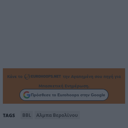
Κάνε το
την Αγαπημένη σου πηγή για
Μπασκετική Ενημέρωση.
Πρόσθεσε το Eurohoops στην Google
BBL
Αλμπα Βερολίνου
TAGS