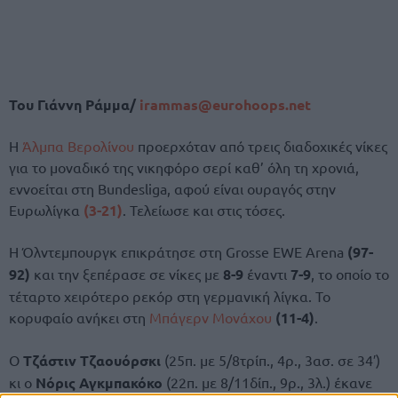
Του Γιάννη Ράμμα/
irammas@eurohoops.net
Η
Άλμπα Βερολίνου
προερχόταν από τρεις διαδοχικές νίκες
για το μοναδικό της νικηφόρο σερί καθ’ όλη τη χρονιά,
εννοείται στη Bundesliga, αφού είναι ουραγός στην
Ευρωλίγκα
(3-21)
. Τελείωσε και στις τόσες.
Η Όλντεμπουργκ επικράτησε στη Grosse EWE Arena
(97-
92)
και την ξεπέρασε σε νίκες με
8-9
έναντι
7-9
, το οποίο το
τέταρτο χειρότερο ρεκόρ στη γερμανική λίγκα. Το
κορυφαίο ανήκει στη
Μπάγερν Μονάχου
(11-4)
.
Ο
Τζάστιν Τζαουόρσκι
(25π. με 5/8τρίπ., 4ρ., 3ασ. σε 34′)
κι ο
Νόρις Αγκμπακόκο
(22π. με 8/11δίπ., 9ρ., 3λ.) έκανε