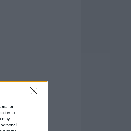
sonal or
ection to
ou may
 personal
out of the