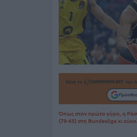
Κάνε το
την Α
Πρόσθεσ
Όπως στον πρώτο γύρο, η Ράσ
(79-65) στη Bundesliga κι εύκ