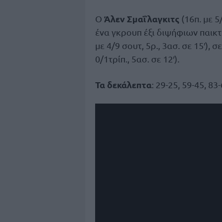
Άλεν Σμαΐλαγκιτς
Ο
(16π. με 5
ένα γκρουπ έξι διψήφιων παικτ
με 4/9 σουτ, 5ρ., 3ασ. σε 15′), 
0/1τρίπ., 5ασ. σε 12′).
Τα δεκάλεπτα
: 29-25, 59-45, 83