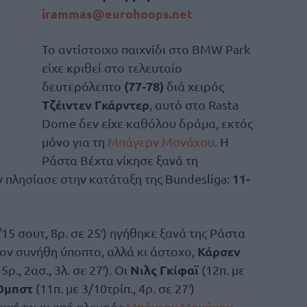
irammas@eurohoops.net
Το αντίστοιχο παιχνίδι στο BMW Park
είχε κριθεί στο τελευταίο
(77-78)
δευτερόλεπτο
διά χειρός
Τζέιντεν Γκάρντερ
, αυτό στο Rasta
Dome δεν είχε καθόλου δράμα, εκτός
μόνο για τη
Μπάγερν Μονάχου
. Η
Ράστα Βέχτα νίκησε ξανά τη
11-
ν πλησίασε στην κατάταξη της Bundesliga:
/15 σουτ, 8ρ. σε 25′) ηγήθηκε ξανά της Ράστα
Κάρσεν
τον συνήθη ύποπτο, αλλά κι άστοχο,
Νιλς Γκίφαϊ
5ρ., 2ασ., 3λ. σε 27′). Οι
(12π. με
Ομπστ
(11π. με 3/10τρίπ., 4ρ. σε 27′)
διψήφιων από πλευράς
Μπάγερν Μονάχου
,