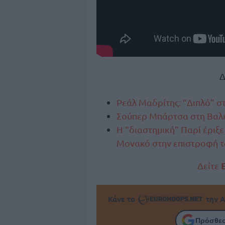
Δ
Ρεάλ Μαδρίτης: “Διπλό” σ
Σούπερ Μπάρτσα στη Βαλέ
Η “διαστημική” Παρί έριξε
Μονακό στην επιστροφή τ
Δείτε
Κάνε το
την Α
Πρόσθεσ