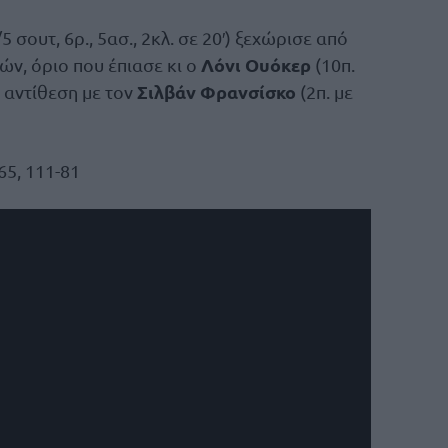
/5 σουτ, 6ρ., 5ασ., 2κλ. σε 20′) ξεχώρισε από
Λόνι Ουόκερ
ών, όριο που έπιασε κι ο
(10π.
Σιλβάν Φρανσίσκο
σε αντίθεση με τον
(2π. με
-65, 111-81