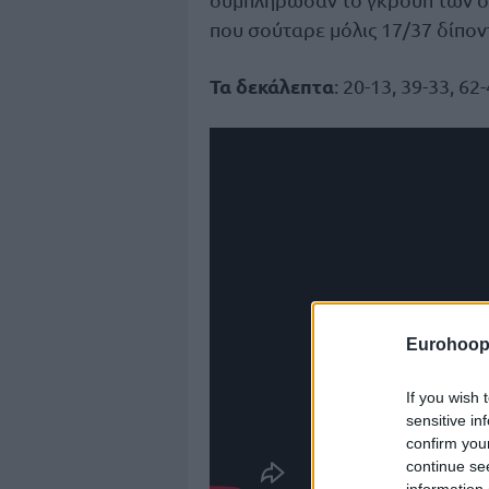
που σούταρε μόλις 17/37 δίποντ
Τα δεκάλεπτα
: 20-13, 39-33, 62
Eurohoop
If you wish 
sensitive in
confirm you
continue se
information 