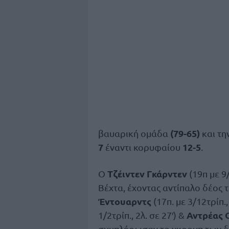
(79-65)
βαυαρική ομάδα
και τη
7
12-5
έναντι κορυφαίου
.
Τζέιντεν Γκάρντεν
Ο
(19π με 9
Βέχτα, έχοντας αντίπαλο δέος 
Έντουαρντς
(17π. με 3/12τρίπ., 
Αντρέας 
1/2τρίπ., 2λ. σε 27′) &
συμπλήρωσαν το γκρουπ των 