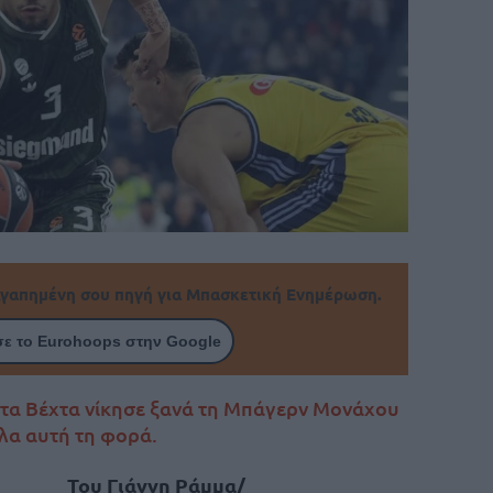
γαπημένη σου πηγή για Μπασκετική Ενημέρωση.
ε το Eurohoops στην Google
τα Βέχτα νίκησε ξανά τη Μπάγερν Μονάχου
ολα αυτή τη φορά.
Του Γιάννη Ράμμα/