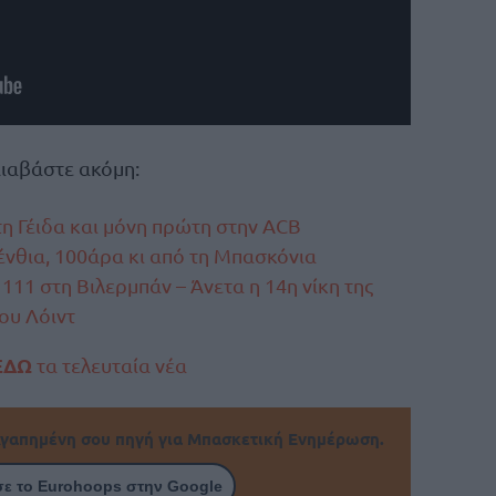
ιαβάστε ακόμη:
τη Γέιδα και μόνη πρώτη στην ACB
νθια, 100άρα κι από τη Μπασκόνια
 111 στη Βιλερμπάν – Άνετα η 14η νίκη της
ου Λόιντ
ΕΔΩ
τα τελευταία νέα
γαπημένη σου πηγή για Μπασκετική Ενημέρωση.
ε το Eurohoops στην Google