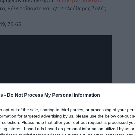
α, 8/34 τρίποντα και 7/12 ελεύθερες βολές.
-49, 79-65
s -
Do Not Process My Personal Information
to opt-out of the sale, sharing to third parties, or processing of your per
formation for targeted advertising by us, please use the below opt-out s
r selection. Please note that after your opt-out request is processed y
eing interest-based ads based on personal information utilized by us or
disclosed to third parties prior to your opt-out. You may separately opt-