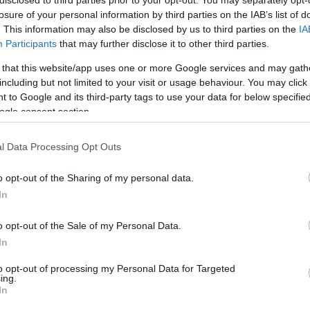
losure of your personal information by third parties on the IAB’s list of
. This information may also be disclosed by us to third parties on the
IA
ις νίκες για την Άλμπα
Participants
that may further disclose it to other third parties.
 that this website/app uses one or more Google services and may gath
ά πιο χαμηλά στην κατάταξη, τουλάχιστον
including but not limited to your visit or usage behaviour. You may click 
Ισραέλ Γκονθάλεθ
 του
επικράτησε της
 to Google and its third-party tags to use your data for below specifi
7-10
8-9
ogle consent section.
rena κι ανέβηκε στο
έναντι
.
l Data Processing Opt Outs
., 2ασ., 2λ. σε 22′) τα έβαζε από παντού για
Ντέιβιντ
ε διψήφιο σκορ κι από τους
o opt-out of the Sharing of my personal data.
Ουίλ ΜακΝτάουελ-
Ουάιτ
6′) &
(12π. με
In
o opt-out of the Sale of my Personal Data.
-56, 92-77
In
to opt-out of processing my Personal Data for Targeted
ing.
In