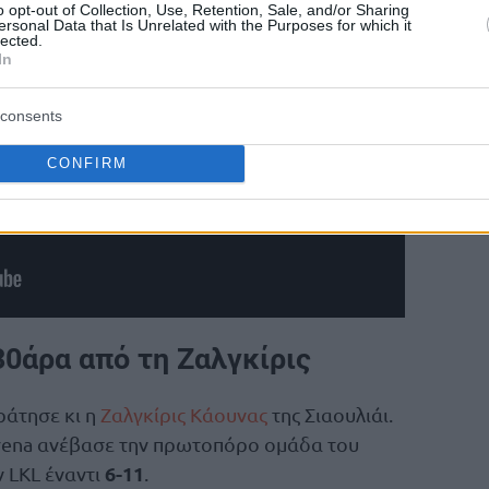
o opt-out of Collection, Use, Retention, Sale, and/or Sharing
ersonal Data that Is Unrelated with the Purposes for which it
lected.
In
consents
CONFIRM
30άρα από τη Ζαλγκίρις
ράτησε κι η
Ζαλγκίρις Κάουνας
της Σιαουλιάι.
Arena ανέβασε την πρωτοπόρο ομάδα του
6-11
 LKL έναντι
.