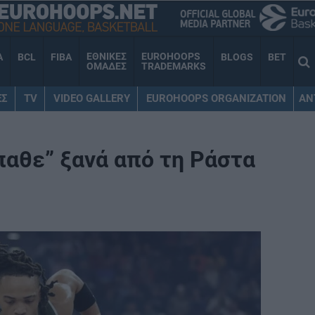
ΕΘΝΙΚΕΣ
EUROHOOPS
A
BCL
FIBA
BLOGS
BET
ΟΜΑΔΕΣ
TRADEMARKS
ΕΣ
TV
VIDEO GALLERY
EUROHOOPS ORGANIZATION
AN
παθε” ξανά από τη Ράστα