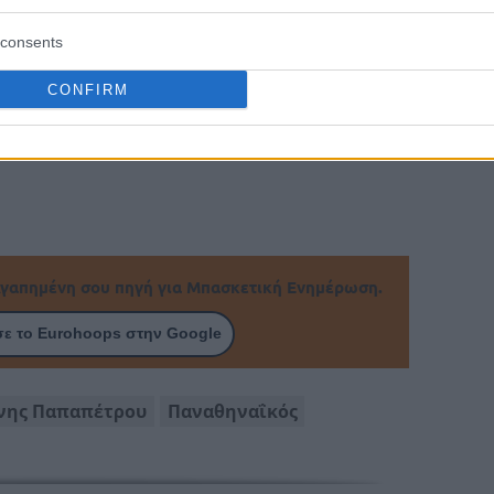
consents
δεν έκανε προπόνηση με την υπόλοιπη
ώς ταλαιπωρείται από μία θλάση στη γάμπα,
CONFIRM
 έχει αγωνιστεί ακόμα σε Ευρωλίγκα (4 ματς)
γαπημένη σου πηγή για Μπασκετική Ενημέρωση.
ε το Eurohoops στην Google
νης Παπαπέτρου
Παναθηναΐκός