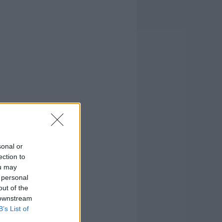
sonal or
ection to
ou may
 personal
out of the
 downstream
B’s List of