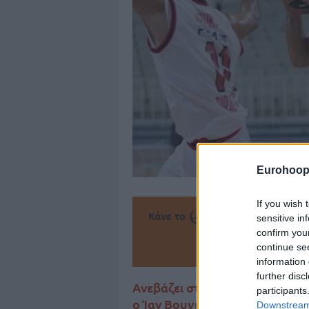
Eurohoop
If you wish 
Κάνε το
την Α
sensitive in
confirm you
Πρόσθεσ
continue se
information 
further disc
Ανεβάζει στροφές ο Ιωάννης 
participants
ο Ίαν Βουγιούκας ακολούθησε
Downstream 