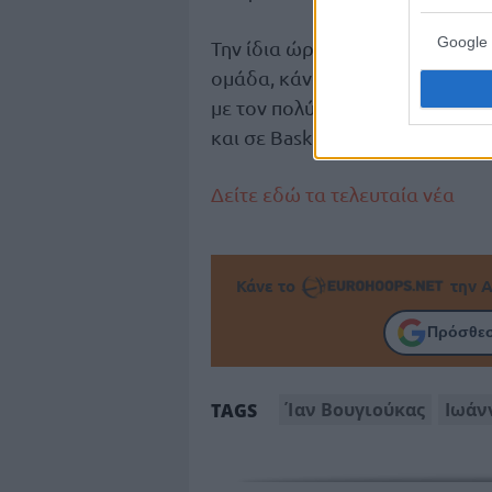
Google 
Την ίδια ώρα, ο
Ίαν Βουγιούκας
ομάδα, κάνοντας θεραπεία καθ
με τον πολύπειρο σέντερ να μην
και σε Basket League (1 ματς).
Δείτε εδώ τα τελευταία νέα
Κάνε το
την Α
Πρόσθεσ
Ίαν Βουγιούκας
Ιωάν
TAGS