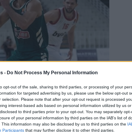
s -
Do Not Process My Personal Information
to opt-out of the sale, sharing to third parties, or processing of your per
γαπημένη σου πηγή για Μπασκετική Ενημέρωση.
formation for targeted advertising by us, please use the below opt-out s
r selection. Please note that after your opt-out request is processed y
ε το Eurohoops στην Google
eing interest-based ads based on personal information utilized by us or
disclosed to third parties prior to your opt-out. You may separately opt-
losure of your personal information by third parties on the IAB’s list of
Παπαπέτρου στον Παναθηναϊκό, την ώρα που
. This information may also be disclosed by us to third parties on the
IA
 θεραπευτική αγωγή.
Participants
that may further disclose it to other third parties.