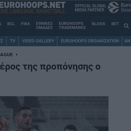
ΕΘΝΙΚΕΣ
EUROHOOPS
A
BCL
FIBA
BLOGS
BET
ΟΜΑΔΕΣ
TRADEMARKS
ΕΣ
TV
VIDEO GALLERY
EUROHOOPS ORGANIZATION
AN
EAGUE
•
έρος της προπόνησης ο