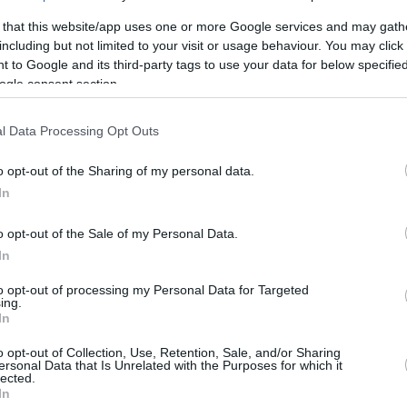
 that this website/app uses one or more Google services and may gath
Tης
Eurohoops
including but not limited to your visit or usage behaviour. You may click 
team/
info@eurohoops.net
 to Google and its third-party tags to use your data for below specifi
ogle consent section.
Με τον
Ιωάννη Παπαπέτρου
ξεκίνησε
την προετοιμασία του ο
l Data Processing Opt Outs
Παναθηναϊκός
, ο οποίος για την 6η
o opt-out of the Sharing of my personal data.
αγωνιστική της Ευρωλίγκας, θα
In
ταξιδέψει στην Αγία Πετρούπολη, για
το ματς με την Ζενίτ (29/10), αν
o opt-out of the Sale of my Personal Data.
φυσικά δεν υπάρξει αναβολή, λόγω
In
to opt-out of processing my Personal Data for Targeted
ing.
In
νίστηκε με
Φενέρ
και Λάρισα λόγω ενός
 την Δευτέρα (26/10) ακολούθησε μέρος του
o opt-out of Collection, Use, Retention, Sale, and/or Sharing
ersonal Data that Is Unrelated with the Purposes for which it
 προπόνηση και δείχνει να ανεβάζει στροφές
lected.
In
ροπονηθεί κανονικά από τις 18/10.