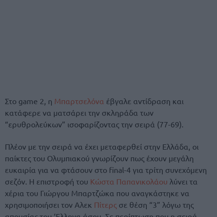
Στο game 2, η
Μπαρτσελόνα
έβγαλε αντίδραση και
κατάφερε να ματσάρει την σκληράδα των
“ερυθρολεύκων” ισοφαρίζοντας την σειρά (77-69).
Πλέον με την σειρά να έχει μεταφερθεί στην Ελλάδα, οι
παίκτες του Ολυμπιακού γνωρίζουν πως έχουν μεγάλη
ευκαιρία για να φτάσουν στο final-4 για τρίτη συνεχόμενη
σεζόν. Η επιστροφή του
Κώστα Παπανικολάου
λύνει τα
χέρια του Γιώργου Μπαρτζώκα που αναγκάστηκε να
χρησιμοποιήσει τον Αλεκ
Πίτερς
σε θέση “3” λόγω της
απουσίας του ‘Eλληνα άσου. Σε περίπτωση που η σειρά