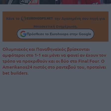
Κάνε το
την Αγαπημένη σου πηγή για
Μπασκετική Ενημέρωση.
Πρόσθεσε το Eurohoops στην Google
Ολυμπιακός και Παναθηναϊκός βρίσκονται
αμφότεροι στο 1-1 και μένει να φανεί αν έχουν τον
τρόπο να προκριθούν και οι δύο στο Final Four. O
Amerikanos24 πιστός στο ραντεβού του, προτείνει
bet builders.