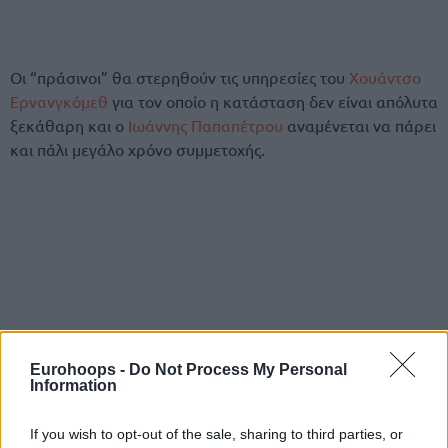
Oι “πράσινοι” θα στερηθούν τις υπηρεσίες του
Χουάντσο
Ερνανγκόμεθ
για τον οποίο η κατάσταση δεν είναι απόλυτα
ξεκάθαρη και ο
Ιωάννης Παπαπέτρου
αναμένεται να πάρει
και πάλι μεγάλο χρόνο συμμετοχής.
Eurohoops -
Do Not Process My Personal
Information
If you wish to opt-out of the sale, sharing to third parties, or