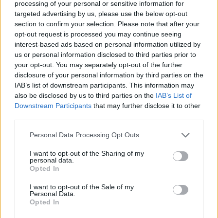
processing of your personal or sensitive information for
targeted advertising by us, please use the below opt-out
section to confirm your selection. Please note that after your
opt-out request is processed you may continue seeing
interest-based ads based on personal information utilized by
us or personal information disclosed to third parties prior to
your opt-out. You may separately opt-out of the further
disclosure of your personal information by third parties on the
IAB’s list of downstream participants. This information may
also be disclosed by us to third parties on the
IAB’s List of
Downstream Participants
that may further disclose it to other
third parties.
Please note that this website/app uses one or more Google
Personal Data Processing Opt Outs
services and may gather and store information including but
not limited to your visit or usage behaviour. You may click to
I want to opt-out of the Sharing of my
personal data.
grant or deny consent to Google and its third-party tags to
Opted In
use your data for below specified purposes in below Google
consent section.
I want to opt-out of the Sale of my
Personal Data.
Opted In
Σημαντικότατη απουσία θα έχει πιθανώς και η Μακάπι,
καθώς η κατάσταση του
Ουέιντ Μπόλντγουιν
φαίνεται