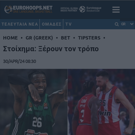
ΤΕΛΕΥΤΑΙΑ ΝΕΑ
ΟΜΑΔΕΣ
TV
GR
HOME
•
GR (GREEK)
•
BET
•
TIPSTERS
•
Στοίχημα: Ξέρουν τον τρόπο
30/APR/24 08:30