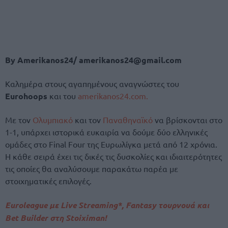
By Amerikanos24/ amerikanos24@gmail.com
Καλημέρα στους αγαπημένους αναγνώστες του
Eurohoops
και του
amerikanos24.com.
Με τον
Ολυμπιακό
και τον
Παναθηναϊκό
να βρίσκονται στο
1-1, υπάρχει ιστορικά ευκαιρία να δούμε δύο ελληνικές
ομάδες στο Final Four της Ευρωλίγκα μετά από 12 χρόνια.
Η κάθε σειρά έχει τις δικές τις δυσκολίες και ιδιαιτερότητες
τις οποίες θα αναλύσουμε παρακάτω παρέα με
στοιχηματικές επιλογές.
Euroleague με Live Streaming*, Fantasy τουρνουά και
Bet Builder στη Stoiximan!