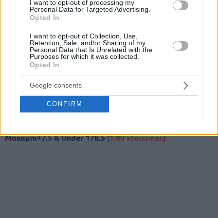
I want to opt-out of processing my
Personal Data for Targeted Advertising.
αρκετά περίπλοκη. Είναι δεδομένη η επιθυμία του
Opted In
Αμερικάνου άσου να αγωνιστεί αλλά υπάρχει σημαντικός
κίνδυνος υποτροπής και ο Όντεντ Κάτας δεν θέλει να
I want to opt-out of Collection, Use,
Retention, Sale, and/or Sharing of my
ρισκάρει την υγεία του αστέρα του. Η Μακάμπι θα έχει στο
Personal Data that Is Unrelated with the
Purposes for which it was collected.
πλευρό της 500 φίλους της ομάδας που θα προσπαθήσουν
Opted In
να δώσουν ρυθμό στην “άδεια” Χάλα Πιονίρ.
Google consents
Εκτιμώ ότι θα δούμε ένα κλειστό ματς που ο νικητής θα
κριθεί στην 4η περίοδο και για αυτό θα πάμε στο γνωστό
CONFIRM
κι αγαπημένο mini bet builder.
Μακάμπι+7.5 & Under 178.5
(
1.80 stoiximan
)