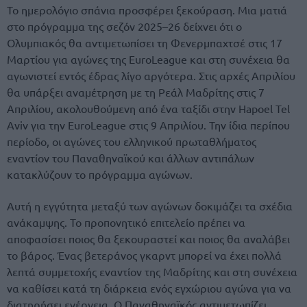
Το ημερολόγιο σπάνια προσφέρει ξεκούραση. Μια ματιά
στο πρόγραμμα της σεζόν 2025–26 δείχνει ότι ο
Ολυμπιακός θα αντιμετωπίσει τη Φενερμπαχτσέ στις 17
Μαρτίου για αγώνες της EuroLeague και στη συνέχεια θα
αγωνιστεί εντός έδρας λίγο αργότερα. Στις αρχές Απριλίου
θα υπάρξει αναμέτρηση με τη Ρεάλ Μαδρίτης στις 7
Απριλίου, ακολουθούμενη από ένα ταξίδι στην Hapoel Tel
Aviv για την EuroLeague στις 9 Απριλίου. Την ίδια περίπου
περίοδο, οι αγώνες του ελληνικού πρωταθλήματος
εναντίον του Παναθηναϊκού και άλλων αντιπάλων
κατακλύζουν το πρόγραμμα αγώνων.
Αυτή η εγγύτητα μεταξύ των αγώνων δοκιμάζει τα σχέδια
ανάκαμψης. Το προπονητικό επιτελείο πρέπει να
αποφασίσει ποιος θα ξεκουραστεί και ποιος θα αναλάβει
το βάρος. Ένας βετεράνος γκαρντ μπορεί να έχει πολλά
λεπτά συμμετοχής εναντίον της Μαδρίτης και στη συνέχεια
να καθίσει κατά τη διάρκεια ενός εγχώριου αγώνα για να
διατηρήσει ενέργεια. Ο Παναθηναϊκός αντιμετωπίζει