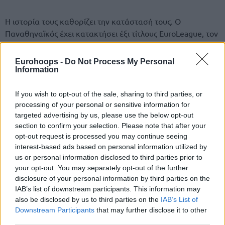
Η ιστορία τους καθορίζει την κατάστασή τους. Ο
Παναθηναϊκός έχει κατακτήσει έξι τίτλους EuroLeague, τον
τελευταίο επί ελληνικού εδάφους το 2007. Ο Ολυμπιακός
κέρδισε τρία πρωταθλήματα EuroLeague, δύο
Eurohoops -
Do Not Process My Personal
συνεχόμενες φορές το 2012 και το 2013, και έφτασε σε
Information
τέσσερα συνεχόμενα Final Four υπό τις οδηγίες του
Γιώργου Μπαρτζώκα τις προηγούμενες σεζόν. Αυτά τα
If you wish to opt-out of the sale, sharing to third parties, or
processing of your personal or sensitive information for
επιτεύγματα δημιουργούν τα πρότυπα και στους δύο
targeted advertising by us, please use the below opt-out
συλλόγους.
section to confirm your selection. Please note that after your
opt-out request is processed you may continue seeing
Διαφορετικά Επίπεδα, Διαφορετικές
interest-based ads based on personal information utilized by
Απαιτήσεις
us or personal information disclosed to third parties prior to
your opt-out. You may separately opt-out of the further
Η EuroLeague θέτει υψηλότερο ανταγωνιστικό πήχη λόγω
disclosure of your personal information by third parties on the
του βάθους και της ισχύος του προϋπολογισμού της.
IAB’s list of downstream participants. This information may
Σύλλογοι όπως η Ρεάλ Μαδρίτης, η Μπαρτσελόνα και η
also be disclosed by us to third parties on the
IAB’s List of
Downstream Participants
that may further disclose it to other
Φενέρμπαχτσε χτίζουν μεγάλες εναλλαγές με διεθνείς
third parties.
αστέρες. Τα παιχνίδια συχνά επιβραδύνονται σε μάχες στο