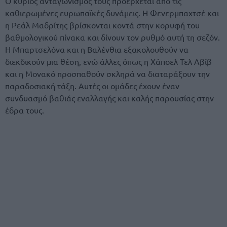
Ο κύριος ανταγωνισμός τους προέρχεται από τις
καθιερωμένες ευρωπαϊκές δυνάμεις. Η Φενερμπαχτσέ και
η Ρεάλ Μαδρίτης βρίσκονται κοντά στην κορυφή του
βαθμολογικού πίνακα και δίνουν τον ρυθμό αυτή τη σεζόν.
Η Μπαρτσελόνα και η
Βαλένθια
εξακολουθούν να
διεκδικούν μια θέση, ενώ άλλες όπως η Χάποελ Τελ Αβίβ
και η Μονακό προσπαθούν σκληρά να διαταράξουν την
παραδοσιακή τάξη. Αυτές οι ομάδες έχουν έναν
συνδυασμό βαθιάς εναλλαγής και καλής παρουσίας στην
έδρα τους.