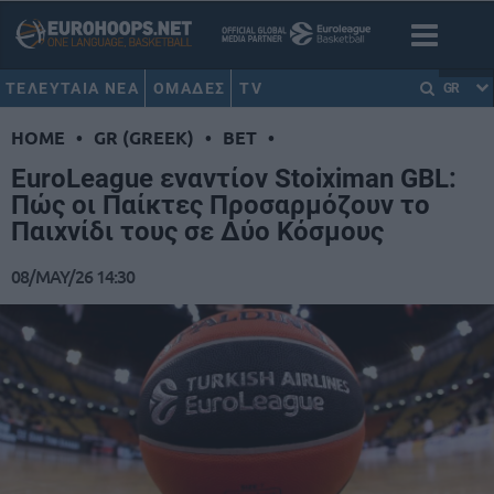
ΤΕΛΕΥΤΑΙΑ ΝΕΑ
ΟΜΑΔΕΣ
TV
GR
HOME
•
GR (GREEK)
•
BET
•
EuroLeague εναντίον Stoiximan GBL:
Πώς οι Παίκτες Προσαρμόζουν το
Παιχνίδι τους σε Δύο Κόσμους
08/MAY/26 14:30