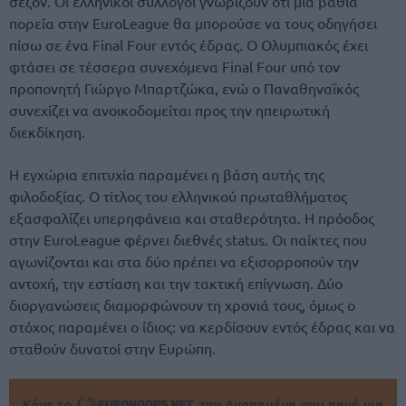
σεζόν. Οι ελληνικοί σύλλογοι γνωρίζουν ότι μια βαθιά
πορεία στην EuroLeague θα μπορούσε να τους οδηγήσει
πίσω σε ένα Final Four εντός έδρας. Ο Ολυμπιακός έχει
φτάσει σε τέσσερα συνεχόμενα Final Four υπό τον
προπονητή Γιώργο Μπαρτζώκα, ενώ ο Παναθηναϊκός
συνεχίζει να ανοικοδομείται προς την ηπειρωτική
διεκδίκηση.
Η εγχώρια επιτυχία παραμένει η βάση αυτής της
φιλοδοξίας. Ο τίτλος του ελληνικού πρωταθλήματος
εξασφαλίζει υπερηφάνεια και σταθερότητα. Η πρόοδος
στην EuroLeague φέρνει διεθνές status. Οι παίκτες που
αγωνίζονται και στα δύο πρέπει να εξισορροπούν την
αντοχή, την εστίαση και την τακτική επίγνωση. Δύο
διοργανώσεις διαμορφώνουν τη χρονιά τους, όμως ο
στόχος παραμένει ο ίδιος: να κερδίσουν εντός έδρας και να
σταθούν δυνατοί στην Ευρώπη.
Κάνε το
την Αγαπημένη σου πηγή για