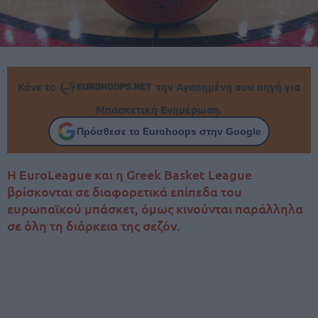
Κάνε το
την Αγαπημένη σου πηγή για
Μπασκετική Ενημέρωση.
Πρόσθεσε το Eurohoops στην Google
Η EuroLeague και η Greek Basket League
βρίσκονται σε διαφορετικά επίπεδα του
ευρωπαϊκού μπάσκετ, όμως κινούνται παράλληλα
σε όλη τη διάρκεια της σεζόν.