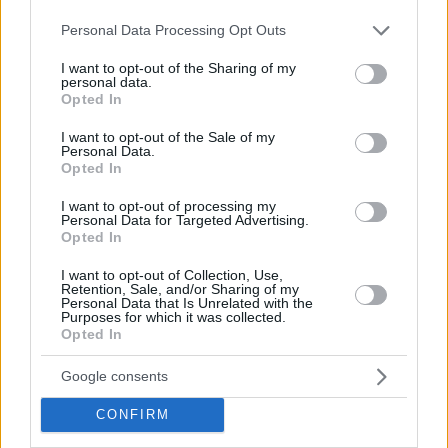
μισό γήπεδο όπου κάθε κατοχή έχει βάρος. Ένα μικρό
Please note that this website/app uses one or more Google
Personal Data Processing Opt Outs
λάθος μπορεί να κρίνει το αποτέλεσμα, όπως φάνηκε στη
services and may gather and store information including but
νίκη του Ολυμπιακού με 61–62 επί της ΤΣΣΚΑ Μόσχας στον
not limited to your visit or usage behaviour. You may click to
I want to opt-out of the Sharing of my
personal data.
grant or deny consent to Google and its third-party tags to
τελικό του 2012.
Opted In
use your data for below specified purposes in below Google
consent section.
I want to opt-out of the Sale of my
Η Ελληνική Basket League παρουσιάζει μια διαφορετική
Personal Data.
δοκιμασία. Ο Ολυμπιακός και ο Παναθηναϊκός συνήθως
Opted In
προηγούνται στον πίνακα, ωστόσο τα εκτός έδρας ταξίδια
I want to opt-out of processing my
εναντίον ομάδων όπως ο ΠΑΟΚ ή η ΑΕΚ απαιτούν εστίαση.
Personal Data for Targeted Advertising.
Τα εγχώρια παιχνίδια μπορούν να ανοίξουν περισσότερο,
Opted In
με μεγαλύτερα κενά στο σκοράρισμα. Ο Ολυμπιακός, για
I want to opt-out of Collection, Use,
παράδειγμα, παραμένει αήττητος στη σεζόν 2025–2026
Retention, Sale, and/or Sharing of my
Personal Data that Is Unrelated with the
του ελληνικού πρωταθλήματος μετά από 18 γύρους, ενώ
Purposes for which it was collected.
τα παιχνίδια της EuroLeague έχουν οδηγήσει σε μικρότερα
Opted In
περιθώρια και μεγαλύτερο φόρτο εργασίας.
Google consents
CONFIRM