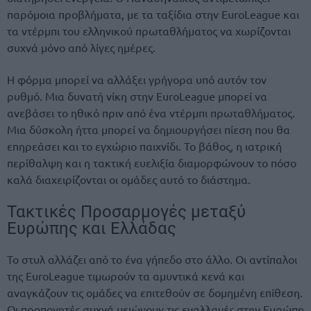
παρόμοια προβλήματα, με τα ταξίδια στην EuroLeague και
τα ντέρμπι του ελληνικού πρωταθλήματος να χωρίζονται
συχνά μόνο από λίγες ημέρες.
Η φόρμα μπορεί να αλλάξει γρήγορα υπό αυτόν τον
ρυθμό. Μια δυνατή νίκη στην EuroLeague μπορεί να
ανεβάσει το ηθικό πριν από ένα ντέρμπι πρωταθλήματος.
Μια δύσκολη ήττα μπορεί να δημιουργήσει πίεση που θα
επηρεάσει και το εγχώριο παιχνίδι. Το βάθος, η ιατρική
περίθαλψη και η τακτική ευελιξία διαμορφώνουν το πόσο
καλά διαχειρίζονται οι ομάδες αυτό το διάστημα.
Τακτικές Προσαρμογές μεταξύ
Ευρώπης και Ελλάδας
Το στυλ αλλάζει από το ένα γήπεδο στο άλλο. Οι αντίπαλοι
της EuroLeague τιμωρούν τα αμυντικά κενά και
αναγκάζουν τις ομάδες να επιτεθούν σε δομημένη επίθεση.
Οι προπονητές συχνά μειώνουν τις εναλλαγές στην Ευρώπη