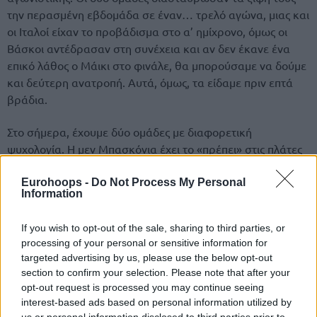
την περασμένη εβδομάδα σε έναν… τρελό αγώνα, μιας και
οι Ιταλοί είχαν το προβάδισμα στο α’ ημίχρονο, όμως οι
Βάσκοι αντέδρασαν στη συνέχεια και αν δεν έκανε ένα
επικό λάθος ο Μάικι στο φινάλε, θα μπορούσαμε να δούμε
και δεύτερη ανατροπή. Αυτά, όμως, τα είδαμε πριν επτά
βράδια.
Στο σήμερα, έχουμε δύο ομάδες με διαφορετική
ψυχολογία. Η μεν Μπασκόνια έχει το «πρέπει» στις πλάτες
της, μετά την ήττα από τη Μακάμπι και με δεδομένο πως
παίζει εντός έδρας. Η δε Βίρτους είναι με την ψυχολογία
Eurohoops -
Do Not Process My Personal
Information
στα ύψη, μιας και κανείς δεν της έδινε ελπίδες κόντρα στην
Εφές
, κι όμως η εμπειρία της λειτούργησε καταλυτικά στο
If you wish to opt-out of the sale, sharing to third parties, or
φινάλε.
processing of your personal or sensitive information for
targeted advertising by us, please use the below opt-out
section to confirm your selection. Please note that after your
opt-out request is processed you may continue seeing
interest-based ads based on personal information utilized by