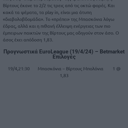
Βίρτους έκανε το 2/2 τις τρεις από τις οκτώ φορές. Και
κακά τα ψέματα, τα play in, είναι μια άτυπη
«διαβολοβδομάδα». Το «πρέπει» της Μπασκόνια λόγω
έδρας, αλλά και η πιθανή έλλειψη ενέργειας των πιο
έμπειρων παικτών της Βίρτους μας οδηγούν στον άσο. Ο
άσος έχει απόδοση 1,83.
Προγνωστικά EuroLeague (19/4/24) – Betmarket
Επιλογές
19/4,21:30 Μπασκόνια – Βίρτους Μπολόνια 1 @
1,83