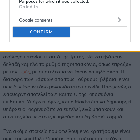
Purposes for which it was collected.
Opted In
Google consents
CONFIRM
Το ζήτημα για τους Ιταλούς είναι αν μπορούν να κάνουν ένα
ανάλογο παιχνίδι με αυτό της Τρίτης. Να κατεβάσουν
δηλαδή χαμηλά το ρυθμό της Μπασκόνια, όπως έπραξαν
με την
Εφές
, με αποτέλεσμα να έχουν χαμηλό σκορ. Η
διαφορά των Βάσκων από τους Τούρκους, βέβαια, είναι
πως δεν έχουν τόσο μονοδιάστατο παιχνίδι. Προφανώς ο
Χάουαρντ αποτελεί το Α και το Ω της Μπασκόνια
επιθετικά. Υπάρχει, όμως, και ο ΜακΙντάιρ να δημιουργεί,
υπάρχει ο Μαρίνκοβιτς να εκτελεί, ενώ υπάρχουν και
αρκετές λύσεις στους «ψηλούς» και δη βαριά κορμιά.
Ένα ακόμα στοιχείο που οφείλουμε να κρατήσουμε είναι
πως στις «διαβολοβδομάδες» της τρέχουσας σεζόν, η