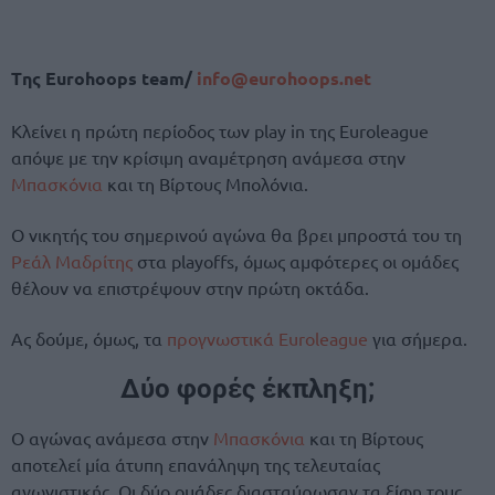
Tης Eurohoops team/
info@eurohoops.net
Κλείνει η πρώτη περίοδος των play in της Euroleague
απόψε με την κρίσιμη αναμέτρηση ανάμεσα στην
Μπασκόνια
και τη Βίρτους Μπολόνια.
Ο νικητής του σημερινού αγώνα θα βρει μπροστά του τη
Ρεάλ Μαδρίτης
στα playoffs, όμως αμφότερες οι ομάδες
θέλουν να επιστρέψουν στην πρώτη οκτάδα.
Ας δούμε, όμως, τα
προγνωστικά Euroleague
για σήμερα.
Δύο φορές έκπληξη;
Ο αγώνας ανάμεσα στην
Μπασκόνια
και τη Βίρτους
αποτελεί μία άτυπη επανάληψη της τελευταίας
αγωνιστικής. Οι δύο ομάδες διασταύρωσαν τα ξίφη τους