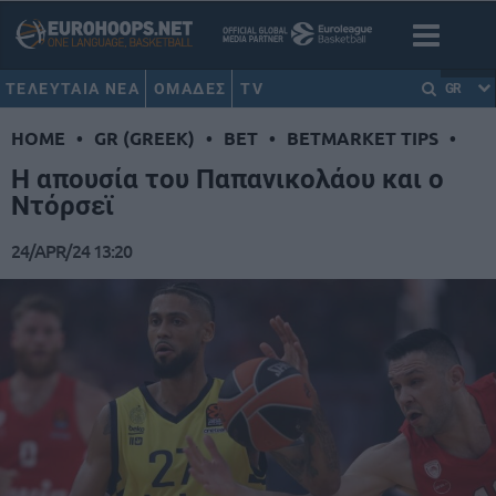
ΤΕΛΕΥΤΑΙΑ ΝΕΑ
ΟΜΑΔΕΣ
TV
GR
HOME
•
GR (GREEK)
•
BET
•
BETMARKET TIPS
•
Η απουσία του Παπανικολάου και ο
Ντόρσεϊ
24/APR/24 13:20