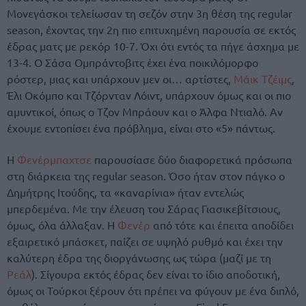
Μονεγάσκοι τελείωσαν τη σεζόν στην 3η θέση της regular
season, έχοντας την 2η πιο επιτυχημένη παρουσία σε εκτός
έδρας ματς με ρεκόρ 10-7. Όχι ότι εντός τα πήγε άσχημα με
13-4. Ο Σάσα Ομπράντοβιτς έχει ένα ποικιλόμορφο
ρόστερ, μιας και υπάρχουν μεν οι… αρτίστες,
Μάικ Τζέιμς
,
Έλι Οκόμπο και Τζόρνταν Λόιντ, υπάρχουν όμως και οι πιο
αμυντικοί, όπως ο Τζον Μπράουν και ο Άλφα Ντιαλό. Αν
έχουμε εντοπίσει ένα πρόβλημα, είναι στο «5» πάντως.
Η
Φενέρμπαχτσε
παρουσίασε δύο διαφορετικά πρόσωπα
στη διάρκεια της regular season. Όσο ήταν στον πάγκο ο
Δημήτρης Ιτούδης, τα «καναρίνια» ήταν εντελώς
μπερδεμένα. Με την έλευση του Σάρας Γιασικεβίτσιους,
όμως, όλα άλλαξαν. Η
Φενέρ
από τότε και έπειτα αποδίδει
εξαιρετικό μπάσκετ, παίζει σε υψηλό ρυθμό και έχει την
καλύτερη έδρα της διοργάνωσης ως τώρα (μαζί με τη
Ρεάλ
). Σίγουρα εκτός έδρας δεν είναι το ίδιο αποδοτική,
όμως οι Τούρκοι ξέρουν ότι πρέπει να φύγουν με ένα διπλό,