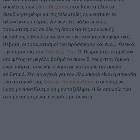
απώλειες των
Σάσα Βεζένκοφ
και Κώστα Σλούκα,
διεκδίκησε μέχρι και τις τελευταίες αγωνιστικές το
πλεονέκτημα έδρας. Αν δεν είχε μάλιστα τους
τραυματισμούς σε όλη τη διάρκεια της κανονικής
περιόδου, πιθανώς η σεζόν να είχε κυλήσει διαφορετικά.
Βέβαια, οι τραυματισμοί του πρόσφεραν και ένα… θετικό:
την παρουσία του
Μόουζες Ράιτ
. Οι Πειραιώτες στηρίζουν
και φέτος σε μεγάλο βαθμό το παιχνίδι τους στην άμυνα,
ενώ υπάρχει συνεχής κίνηση με και χωρίς την μπάλα
επιθετικά. Στα αρνητικά για τον Ολυμπιακό είναι η απουσία
του αρχηγού του,
Κώστα Παπανικολάου
, ο οποίος είχε
ίωση με αποτέλεσμα να μην ταξιδέψει. Η δε απουσία του
στα μάτια μας είναι η χειρότερη δυνατή.