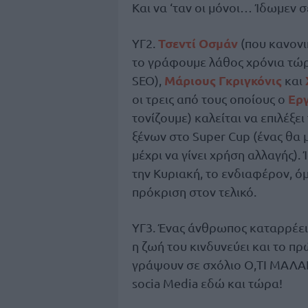
Και να ‘ταν οι μόνοι… Ίδωμεν 
Τσεντί Οσμάν
ΥΓ2.
(που κανονι
το γράφουμε λάθος χρόνια τώρα
Μάριους Γκριγκόνις
SEO),
και
Ερ
οι τρεις από τους οποίους ο
τονίζουμε) καλείται να επιλέξε
ξένων στο Super Cup (ένας θα 
μέχρι να γίνει χρήση αλλαγής).
την Κυριακή, το ενδιαφέρον, ό
πρόκριση στον τελικό.
ΥΓ3. Ένας άνθρωπος καταρρέει, 
η ζωή του κινδυνεύει και το π
γράψουν σε σχόλιο Ο,ΤΙ ΜΑΛΑΚ
socia Media εδώ και τώρα!