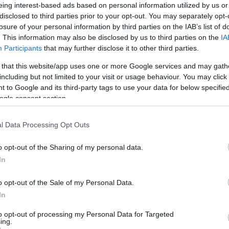
eing interest-based ads based on personal information utilized by us or
disclosed to third parties prior to your opt-out. You may separately opt-
losure of your personal information by third parties on the IAB’s list of
. This information may also be disclosed by us to third parties on the
IA
Participants
that may further disclose it to other third parties.
 that this website/app uses one or more Google services and may gath
including but not limited to your visit or usage behaviour. You may click 
 to Google and its third-party tags to use your data for below specifi
ogle consent section.
l Data Processing Opt Outs
o opt-out of the Sharing of my personal data.
τους ξένους
το “νωρίς” της
και προφανώς
In
με κανέναν εκ των δύο “αιωνίων” όπως τους
υς και τους ονειρεύονται οι φίλοι τους, θα
o opt-out of the Sale of my Personal Data.
ς κιόλας κατά πάσα πιθανότητα, οπότε αρκεί
In
to opt-out of processing my Personal Data for Targeted
ing.