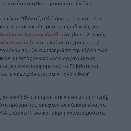
σε τι κατάσταση θα παρουσιαστούν όλοι.
“Τζέντι”
κά είναι
, αλλά όπως τόσα και τόσα
 και ποιος ακούει μετά τους ειδικούς για
Χουάντσο Ερνανγκόμεθ
είναι βάσει λογικής
γκίν Αταμάν
(κι αυτό λάθος το γράφουμε/
ι τον έναν που θα συμπληρώσει την εξάδα των
μείνει κι εκτός εγχώριων διοργανώσεων
 Ίσως επιλέξει διαφορετικά το Σάββατο και
μως, επικεντρώνεται στην πολύ πιθανή
σε κοινή θέα, υπάρχει και video με τη στιγμή,
ρώτο πράγμα που σκέφτονται κάποιοι είναι να
ΙΑ υπάρχει! Ποινικοποίηση σχολιασμού στα