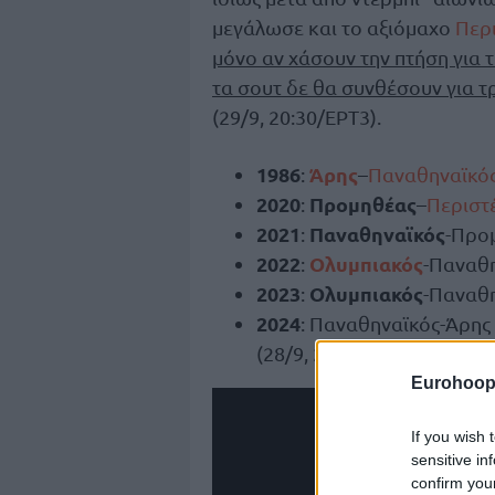
μεγάλωσε και το αξιόμαχο
Περ
μόνο αν χάσουν την πτήση για 
τα σουτ δε θα συνθέσουν για τ
(29/9, 20:30/ΕΡΤ3).
1986
Άρης
:
–
Παναθηναϊκό
2020
Προμηθέας
:
–
Περιστ
2021
Παναθηναϊκός
:
-Προ
2022
Ολυμπιακός
:
-Παναθ
2023
Ολυμπιακός
:
-Παναθ
2024
: Παναθηναϊκός-Άρης 
(28/9, 20:45/ΕΡΤ3)
Eurohoop
If you wish 
sensitive in
confirm you