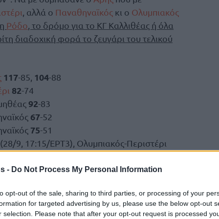
ιστέρι
, αλλά ο
Παναθηναϊκός
κι ο
Ολυμπιακός
τη
Ρόδο
, το δρόμο για το ΚΓ Καλλιθέας ή όλα
ρίτη διαδοχική φορά το ζευγάρι του τελικού
117
104
ς
-85,
-88
82
έρι
-74
92
μηθέας
-83
67
ηναϊκός
-52
75
ηναϊκός
-51
(28/9, 17:15/ΕΡΤ3), Ολυμπιακός-Περιστέρι
s -
Do Not Process My Personal Information
to opt-out of the sale, sharing to third parties, or processing of your per
formation for targeted advertising by us, please use the below opt-out s
r selection. Please note that after your opt-out request is processed y