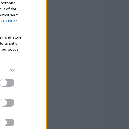
 personal
out of the
 downstream
B’s List of
er and store
to grant or
ed purposes