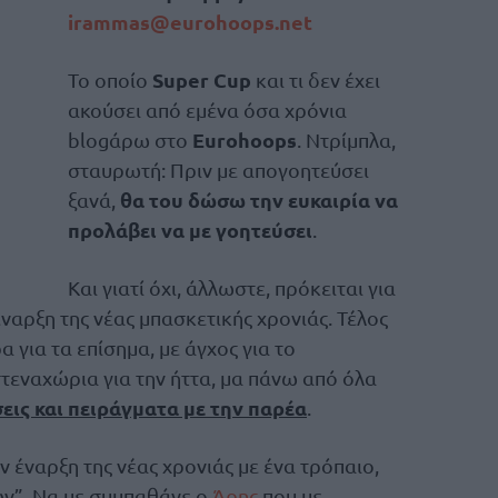
irammas@eurohoops.net
Super Cup
Το οποίο
και τι δεν έχει
ακούσει από εμένα όσα χρόνια
Eurohoops
blogάρω στο
. Ντρίμπλα,
σταυρωτή: Πριν με απογοητεύσει
θα του δώσω την ευκαιρία να
ξανά,
προλάβει να με γοητεύσει
.
Και γιατί όχι, άλλωστε, πρόκειται για
ναρξη της νέας μπασκετικής χρονιάς. Τέλος
α για τα επίσημα, με άγχος για το
στεναχώρια για την ήττα, μα πάνω από όλα
εις και πειράγματα με την παρέα
.
ν έναρξη της νέας χρονιάς με ένα τρόπαιο,
ων”. Να με συμπαθάνε ο
Άρης
που με