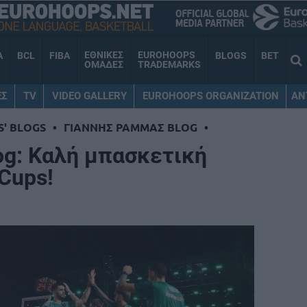
ΕΘΝΙΚΕΣ
EUROHOOPS
A
BCL
FIBA
BLOGS
BET
ΟΜΑΔΕΣ
TRADEMARKS
ΕΣ
TV
VIDEO GALLERY
EUROHOOPS ORGANIZATION
AN
S' BLOGS
•
ΓΙΑΝΝΗΣ ΡΑΜΜΑΣ BLOG
•
og: Καλή μπασκετική
 Cups!