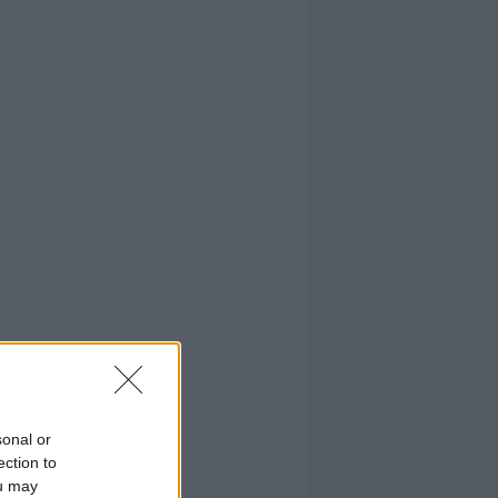
sonal or
ection to
ou may