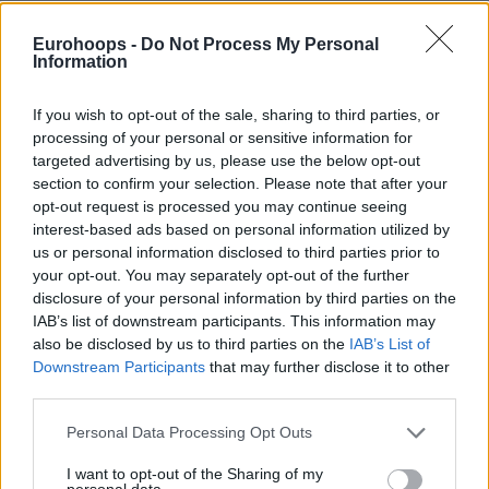
Χαρακτηριστικά, ο άσος των
Τζαζ
υπογράμμισε τα
Eurohoops -
Do Not Process My Personal
ακόλουθα: «
Θα στοχεύσουμε να παίξουμε στα ματς των
Information
μεταλλίων. Αυτός είναι ένας απαιτητικός στόχος. Έτσι πρέπει
να είναι, κατά τη γνώμη μου
».
If you wish to opt-out of the sale, sharing to third parties, or
processing of your personal or sensitive information for
targeted advertising by us, please use the below opt-out
Ακολούθως, ο
Μάρκανεν
το εξήγησε ως εξής: «
Πρέπει να
section to confirm your selection. Please note that after your
είμαστε όσο πιο ενωμένοι γίνεται. Όλοι χρειάζεται να τα
opt-out request is processed you may continue seeing
δώσουν όλα για την ομάδα, για να πετύχουμε τους υψηλούς
interest-based ads based on personal information utilized by
στόχους μας. Όλα μπορούν να συμβούν στο τουρνουά και
us or personal information disclosed to third parties prior to
χρειάζεται να είμαστε καλά προετοιμασμένοι για να
your opt-out. You may separately opt-out of the further
disclosure of your personal information by third parties on the
αποφύγουμε οποιονδήποτε κλονισμό του ομαδικού
IAB’s list of downstream participants. This information may
πνεύματος. Είμαι σίγουρος ότι αυτό δεν θα γίνει
».
also be disclosed by us to third parties on the
IAB’s List of
Downstream Participants
that may further disclose it to other
third parties.
Please note that this website/app uses one or more Google
Personal Data Processing Opt Outs
services and may gather and store information including but
not limited to your visit or usage behaviour. You may click to
I want to opt-out of the Sharing of my
personal data.