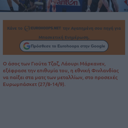
Κάνε το
την Αγαπημένη σου πηγή για
Μπασκετική Ενημέρωση.
Πρόσθεσε το Eurohoops στην Google
Ο άσος των Γιούτα Τζαζ, Λάουρι Μάρκανεν,
εξέφρασε την επιθυμία του, η εθνική Φινλανδίας
να παίξει στα ματς των μεταλλίων, στο προσεχές
Ευρωμπάσκετ (27/8-14/9).