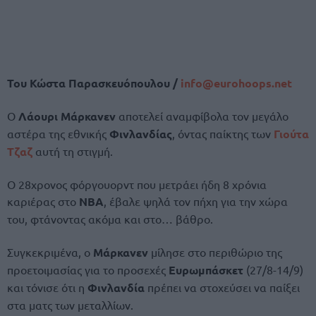
Του Κώστα Παρασκευόπουλου /
info@
eurohoops.
net
Ο
Λάουρι Μάρκανεν
αποτελεί αναμφίβολα τον μεγάλο
αστέρα της εθνικής
Φινλανδίας
, όντας παίκτης των
Γιούτα
Τζαζ
αυτή τη στιγμή.
Ο 28χρονος φόργουορντ που μετράει ήδη 8 χρόνια
καριέρας στο
NBA
, έβαλε ψηλά τον πήχη για την χώρα
του, φτάνοντας ακόμα και στο… βάθρο.
Συγκεκριμένα, ο
Μάρκανεν
μίλησε στο περιθώριο της
προετοιμασίας για το προσεχές
Ευρωμπάσκετ
(27/8-14/9)
και τόνισε ότι η
Φινλανδία
πρέπει να στοχεύσει να παίξει
στα ματς των μεταλλίων.