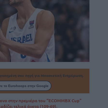
γαπημένη σου πηγή για Μπασκετική Ενημέρωση.
ε το Eurohoops στην Google
χρονο στην πρεμιέρα του “ECOMMBX Cup”
ρδίζει τελικά άνετα (109-69).