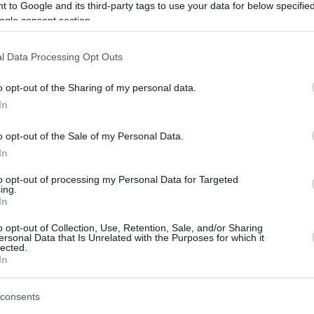
 to Google and its third-party tags to use your data for below specifi
ogle consent section.
δα
Σερβία
θα παίξει με τη
(9/8, 20:30-ΕΡΤ1),
Κύπρος-
ολοκληρωθεί το τουρνουά με τα ματς
l Data Processing Opt Outs
αήλ
(20:30).
o opt-out of the Sharing of my personal data.
ών
Τομέρ Γκινάτ
Γιοβέλ Ζούσμαν
ήταν οι
και
,
In
Ντένι Αβντίγια
Πόρτλαντ
καστος, ενώ ο
των
o opt-out of the Sale of my Personal Data.
Ίνταν Ζάλμανσον
ους, όπως επίσης και ο
.
In
Φίλιππος Τίγκας
 κορυφαίοι ήταν οι
και
to opt-out of processing my Personal Data for Targeted
ing.
σκόραραν από 12 πόντους ο καθένας, ενώ ο
In
πόντους.
o opt-out of Collection, Use, Retention, Sale, and/or Sharing
ersonal Data that Is Unrelated with the Purposes for which it
lected.
διοργανώτρια στον Γ’ Όμιλο του
In
Ελλάδα
πίσει την
(30/8, 18:15), καθώς επίσης
α
Βοσνία/Ερζεγοβίνη
και
.
consents