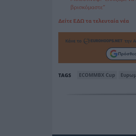
βρισκόμαστε”
Δείτε ΕΔΩ τα τελευταία νέα
Κάνε το
την Α
Πρόσθεσ
ECOMMBX Cup
Ευρωμ
TAGS