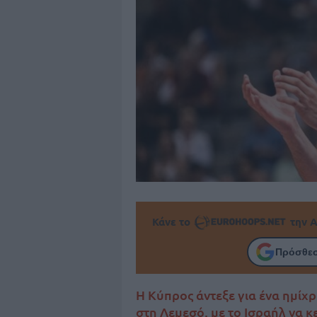
Κάνε το
την Α
Πρόσθεσ
Η Κύπρος άντεξε για ένα ημί
στη Λεμεσό, με το Ισραήλ να κε