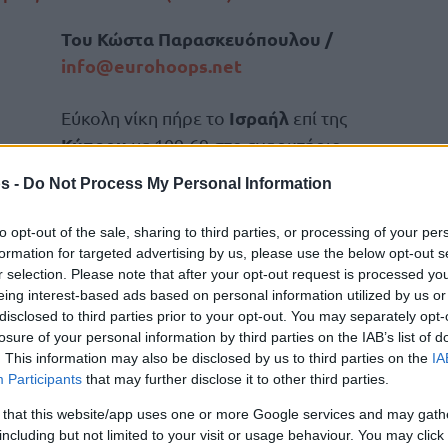
Του Κώστα Παρασκευόπουλου /
info@
eurohoops.
net
Ισραήλ
Εύκολη νίκη πήρε το
επί της
Κύπρου
με 109-69 στο εναρκτήριο
ματς για το διεθνές τουρνουά
s -
Do Not Process My Personal Information
ECOMMBX Cup
Λεμεσού
«
» της
.
to opt-out of the sale, sharing to third parties, or processing of your per
Άριελ Μπέιτ-Χαλάχμι
Η ομάδα του
formation for targeted advertising by us, please use the below opt-out s
r selection. Please note that after your opt-out request is processed y
πάτησε… γκάζι στην 3η περίοδο και
eing interest-based ads based on personal information utilized by us or
καθάρισε το παιχνίδι με επί μέρους
disclosed to third parties prior to your opt-out. You may separately opt-
24 (83-59) στο 30’.
losure of your personal information by third parties on the IAB’s list of
. This information may also be disclosed by us to third parties on the
IA
Participants
that may further disclose it to other third parties.
Χριστόφορου Λειβαδιώτη
ου
έκαναν την
αγωνιστικοί σχεδόν σε όλο το πρώτο
 that this website/app uses one or more Google services and may gath
including but not limited to your visit or usage behaviour. You may click 
 στην συνέχεια και η διαφορά μεγάλωσε.