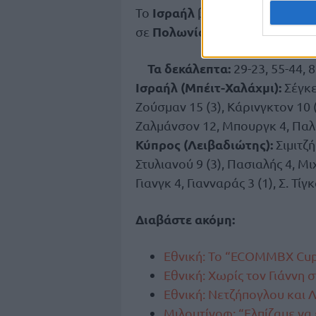
Ισραήλ
Το
βρίσκεται στον Δ’ Ό
Πολωνία, Γαλλία, Σλοβενία
σε
Τα δεκάλεπτα:
29-23, 55-44, 8
Ισραήλ (Μπέιτ-Χαλάχμι):
Σέγκεβ
Ζούσμαν 15 (3), Κάρινγκτον 10 (
Ζαλμάνσον 12, Μπουργκ 4, Παλατ
Κύπρος (Λειβαδιώτης):
Σιμιτζή
Στυλιανού 9 (3), Πασιαλής 4, Μι
Γιανγκ 4, Γιανναράς 3 (1), Σ. Τίγκ
Διαβάστε ακόμη:
Εθνική: Το “ECOMMBX Cup
Εθνική: Χωρίς τον Γιάννη 
Εθνική: Νετζήπογλου και 
Μιλουτίνοφ: “Ελπίζαμε να 