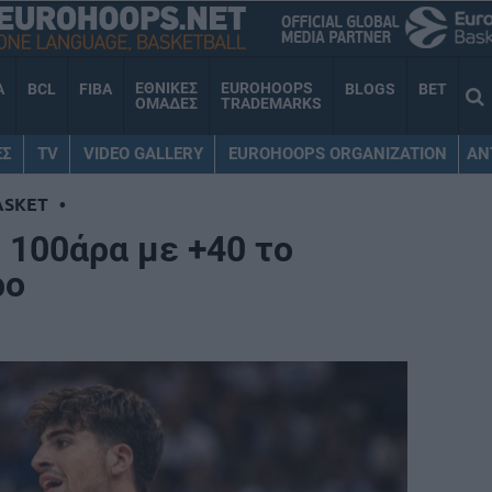
ΕΘΝΙΚΕΣ
EUROHOOPS
A
BCL
FIBA
BLOGS
BET
ΟΜΑΔΕΣ
TRADEMARKS
ΕΣ
TV
VIDEO GALLERY
EUROHOOPS ORGANIZATION
AN
ASKET
•
100άρα με +40 το
ρο