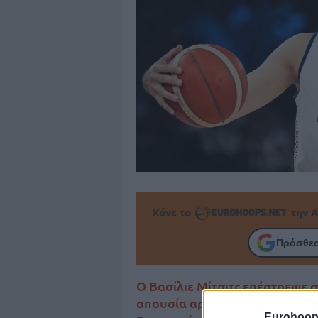
Κάνε το
την Α
Πρόσθεσ
Ο Βασίλιε Μίτσιτς επέστρεψε σ
απουσία αρκετών ημερών και ί
Eurohoop