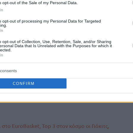
o opt-out of the Sale of my Personal Data.
και δεν υπήρξαν συνέπειες από τον
In
εδώ και καιρό. Για εμάς, κάθε μέρα είναι
to opt-out of processing my Personal Data for Targeted
ς αισθάνεται. Ίσως παίξει λίγο με τη
ing.
In
τε προσεκτικοί.
o opt-out of Collection, Use, Retention, Sale, and/or Sharing
ersonal Data that Is Unrelated with the Purposes for which it
επιθυμία να επιστρέψει, αλλά μερικές φορές
lected.
, είπε ο Σέρβος προπονητής, που πρόσθεσε
In
ική δωδεκάδα την Κυριακή (24/8).
consents
ρα στα φιλικά παιχνίδια προετοιμασία για το
CONFIRM
πε ο Μίτσιτς και προφανώς η επιστροφή του
ανίσχυρο ρόστερ τους.
 στο EuroBasket, Top 3 στον κόσμο οι Γιόκιτς,