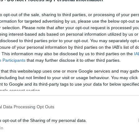
Tης Eurohoops team/
to opt-out of the sale, sharing to third parties, or processing of your per
formation for targeted advertising by us, please use the below opt-out s
info@eurohoops.net
r selection. Please note that after your opt-out request is processed y
eing interest-based ads based on personal information utilized by us or
Με ανακούφιση είδε ο κόουτς Πέσιτς
disclosed to third parties prior to your opt-out. You may separately opt-
τον Βασίλιε Μίτσιτς να προπονείται
losure of your personal information by third parties on the IAB’s list of
. This information may also be disclosed by us to third parties on the
IA
με τους συμπαίκτες του την Τετάρτη
Participants
that may further disclose it to other third parties.
(20/8) και έτσι θέτει υποψηφιότητα
 that this website/app uses one or more Google services and may gath
για τη συμμετοχή του στο φετινό
including but not limited to your visit or usage behaviour. You may click 
Ευρωμπάσκετ.
 to Google and its third-party tags to use your data for below specifi
ogle consent section.
Υπάρχει δε, σημαντική πιθανότητα να
νατό φιλικό παιχνίδι με τη Σλοβενία του
l Data Processing Opt Outs
 (21/8) όπως δήλωσε ο Σβέτισλαβ Πέσιτς, ο
o opt-out of the Sharing of my personal data.
ν κατάσταση του σούπερ σταρ της Χάποελ
In