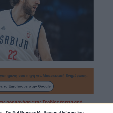
γαπημένη σου πηγή για Μπασκετική Ενημέρωση.
ε το Eurohoops στην Google
τις προπονήσεις της Σερβίας έπειτα από
σως τελικά προλάβει να παίξει στο
s -
Do Not Process My Personal Information