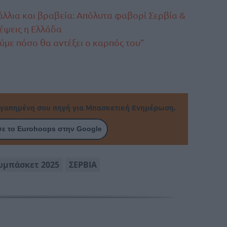
λλια και βραβεία: Απόλυτα φαβορί Σερβία &
λέψεις η Ελλάδα
ούμε πόσο θα αντέξει ο καρπός του”
γαπημένη σου πηγή για Μπασκετική Ενημέρωση.
ε το Eurohoops στην Google
ωμπάσκετ 2025
ΣΕΡΒΙΑ