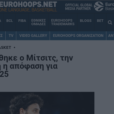
ΕΘΝΙΚΕΣ
EUROHOOPS
A
BCL
FIBA
BLOGS
BET
ΟΜΑΔΕΣ
TRADEMARKS
ΕΣ
TV
VIDEO GALLERY
EUROHOOPS ORGANIZATION
AN
ASKET
•
ηκε ο Μίτσιτς, την
ή η απόφαση για
25