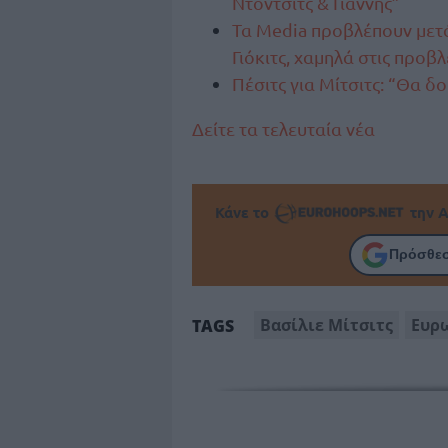
Ντόντσιτς & Γιάννης”
Τα Media προβλέπουν μετά
Γιόκιτς, χαμηλά στις προβ
Πέσιτς για Μίτσιτς: “Θα δ
Δείτε τα τελευταία νέα
Κάνε το
την Α
Πρόσθεσ
Βασίλιε Μίτσιτς
Ευρ
TAGS