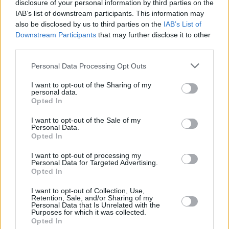
disclosure of your personal information by third parties on the
IAB’s list of downstream participants. This information may
also be disclosed by us to third parties on the
IAB’s List of
Downstream Participants
that may further disclose it to other
third parties.
Please note that this website/app uses one or more Google
Personal Data Processing Opt Outs
services and may gather and store information including but
not limited to your visit or usage behaviour. You may click to
I want to opt-out of the Sharing of my
personal data.
grant or deny consent to Google and its third-party tags to
Opted In
use your data for below specified purposes in below Google
consent section.
I want to opt-out of the Sale of my
Personal Data.
Opted In
Πελίνκα: “Όλος ο οργανισμός των
I want to opt-out of processing my
Personal Data for Targeted Advertising.
Λέικερς είναι υπερήφανος για τον
Opted In
Λούκα”
I want to opt-out of Collection, Use,
Retention, Sale, and/or Sharing of my
Ο
Πελίνκα
μίλησε σε Σλοβένους εκπροσώπους του Τύπου,
Personal Data that Is Unrelated with the
Purposes for which it was collected.
όπως αναφέρει η «
Ekipa
» και αρχικά σχολίασε: «
Είμαστε
Opted In
χαρούμενοι που βρισκόμαστε εδώ. Είναι τέλειο να