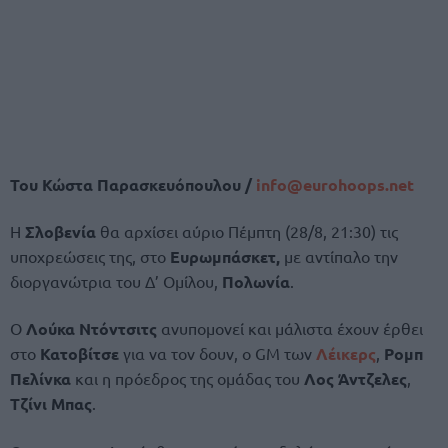
Του Κώστα Παρασκευόπουλου /
info@
eurohoops.
net
Η
Σλοβενία
θα αρχίσει αύριο Πέμπτη (28/8, 21:30) τις
υποχρεώσεις της, στο
Ευρωμπάσκετ,
με αντίπαλο την
διοργανώτρια του Δ’ Ομίλου,
Πολωνία
.
Ο
Λούκα Ντόντσιτς
ανυπομονεί και μάλιστα έχουν έρθει
στο
Κατοβίτσε
για να τον δουν, ο GM των
Λέικερς
,
Ρομπ
Πελίνκα
και η πρόεδρος της ομάδας του
Λος Άντζελες
,
Τζίνι Μπας
.