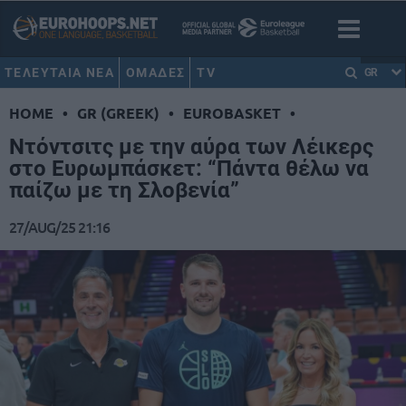
ΤΕΛΕΥΤΑΙΑ ΝΕΑ
ΟΜΑΔΕΣ
TV
GR
HOME
•
GR (GREEK)
•
EUROBASKET
•
Ντόντσιτς με την αύρα των Λέικερς
στο Ευρωμπάσκετ: “Πάντα θέλω να
παίζω με τη Σλοβενία”
27/AUG/25 21:16