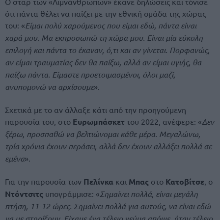
Ο σταρ των «Λιμνάνθρωπων» έκανε δηλώσεις και τόνισε
ότι πάντα θέλει να παίζει με την εθνική ομάδα της χώρας
του: «
Είμαι πολύ χαρούμενος που είμαι εδώ, πάντα είναι
χαρά μου. Μα εκπροσωπώ τη χώρα μου. Είναι μία εύκολη
επιλογή και πάντα το έκαναν, ό,τι και αν γίνεται. Πορφανώς,
αν είμαι τραυματίας δεν θα παίξω, αλλά αν είμαι υγιής, θα
παίζω πάντα. Είμαστε προετοιμασμένοι, όλοι μαζί,
ανυπομονώ να αρχίσουμε
».
Σχετικά με το αν άλλαξε κάτι από την προηγούμενη
παρουσία του, στο
Ευρωμπάσκετ
του 2022, ανέφερε: «
Δεν
ξέρω, προσπαθώ να βελτιώνομαι κάθε μέρα. Μεγαλώνω,
τρία χρόνια έχουν περάσει, αλλά δεν έχουν αλλάξει πολλά σε
εμένα
».
Για την παρουσία των
Πελίνκα
και
Μπας
στο
Κατοβίτσε
, ο
Ντόντσιτς
υπογράμμισε: «
Σημαίνει πολλά, είναι μεγάλη
πτήση, 11-12 ώρες. Σημαίνει πολλά για αυτούς, να είναι εδώ
να με στηρίξουν. Είχαμε ένα τέλειο γεύμα απόψε, ήταν τέλειο