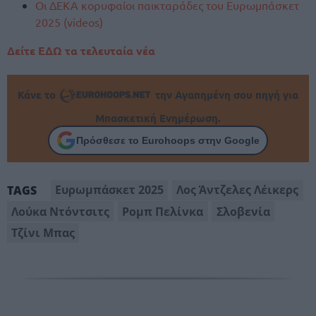
Οι ΔΕΚΑ κορυφαίοι παικταράδες του Ευρωμπάσκετ
2025 (videos)
Δείτε ΕΔΩ τα τελευταία νέα
Κάνε το
την Αγαπημένη σου πηγή για
Μπασκετική Ενημέρωση.
Πρόσθεσε το Eurohoops στην Google
Ευρωμπάσκετ 2025
Λος Άντζελες Λέικερς
TAGS
Λούκα Ντόντσιτς
Ρομπ Πελίνκα
Σλοβενία
Τζίνι Μπας