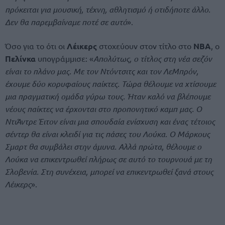
πρόκειται για μουσική, τέχνη, αθλητισμό ή οτιδήποτε άλλο.
Δεν θα παρεμβαίναμε ποτέ σε αυτό
».
Όσο για το ότι οι
Λέικερς
στοχεύουν στον τίτλο στο
NBA
, ο
Πελίνκα
υπογράμμισε: «
Απολύτως, ο τίτλος στη νέα σεζόν
είναι το πλάνο μας. Με τον Ντόντσιτς και τον ΛεΜπρόν,
έχουμε δύο κορυφαίους παίκτες. Τώρα θέλουμε να χτίσουμε
μια πραγματική ομάδα γύρω τους. Ήταν καλό να βλέπουμε
νέους παίκτες να έρχονται στο προπονητικό καμπ μας. Ο
ΝτιΆντρε Έιτον είναι μια σπουδαία ενίσχυση και ένας τέτοιος
σέντερ θα είναι κλειδί για τις πάσες του Λούκα. Ο Μάρκους
Σμαρτ θα συμβάλει στην άμυνα. Αλλά πρώτα, θέλουμε ο
Λούκα να επικεντρωθεί πλήρως σε αυτό το τουρνουά με τη
Σλοβενία. Στη συνέχεια, μπορεί να επικεντρωθεί ξανά στους
Λέικερς
».