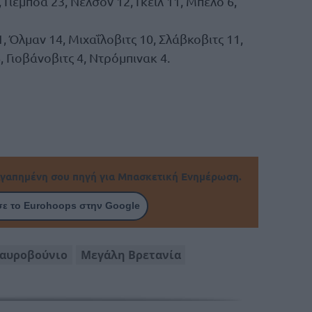
 Γιεμπόα 23, Νέλσον 12, Γκέιλ 11, Μπέλο 6,
, Όλμαν 14, Μιχαΐλοβιτς 10, Σλάβκοβιτς 11,
, Γιοβάνοβιτς 4, Ντρόμπινακ 4.
γαπημένη σου πηγή για Μπασκετική Ενημέρωση.
ε το Eurohoops στην Google
αυροβούνιο
Μεγάλη Βρετανία