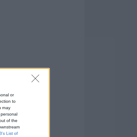
sonal or
ection to
ou may
 personal
out of the
 downstream
B’s List of