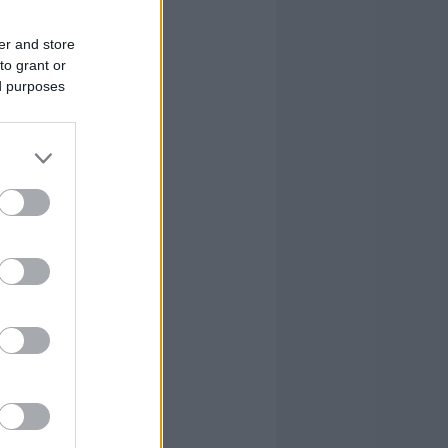
er and store
to grant or
ed purposes