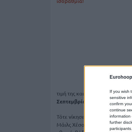
ισοβαθμία!
Eurohoop
If you wish 
την πρώτη 
τιμή της και πέτυχε
sensitive in
Σεπτεμβρίου του 2013!
confirm you
continue se
Τότε νίκησε τη Γερμανία με 81-
information 
further disc
Μάιλς Χέσον (21π.), που τώρα σ
participants