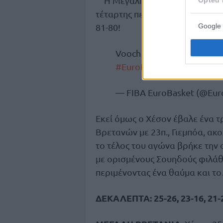
Η Μεγάλη Βρετανία προηγήθη
τέταρτης περιόδου, ωστόσο τ
81-80!
Google 
Vooch putting Montenegro 
#EuroBasket
pic.twitter
— FIBA EuroBasket (@Eur
Εκεί όμως ο Χέσον έβαλε ένα 
Βρετανών με 23π., Γιεμπόα, ακ
το τέλος του αγώνα βρήκε την 
με ορισμένους Σουηδούς φιλάθ
περιμένοντας ένα θαύμα και τ
ΔΕΚΑΛΕΠΤΑ: 25-26, 23-16, 21-2