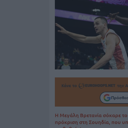
Κάνε το
την Α
Πρόσθεσ
Η Μεγάλη Βρετανία σόκαρε το 
πρόκριση στη Σουηδία, που υ