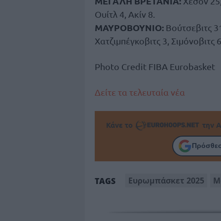
ΜΕΓΑΛΗ ΒΡΕΤΑΝΙΑ:
Χέσον 25,
Ουίτλ 4, Ακίν 8.
ΜΑΥΡΟΒΟΥΝΙΟ:
Βούτσεβιτς 31
Χατζιμπέγκοβιτς 3, Σιμόνοβιτς 6
Photo Credit FIBA Eurobasket
Δείτε τα τελευταία νέα
Κάνε το
την Α
Πρόσθεσ
Ευρωμπάσκετ 2025
Μ
TAGS