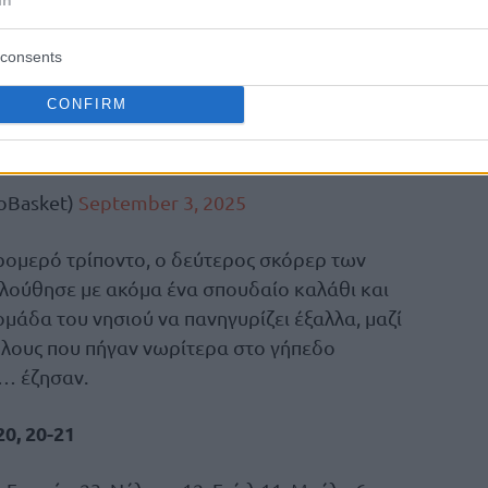
κε με οκτώ πόντους διαφορά στα μισά της
ο Μαυροβούνιο κατάφερε να προσπεράσει με
consents
CONFIRM
on his back in Q3 (10 PTS) 💪
.com/RN2QyJNBWB
oBasket)
September 3, 2025
τρομερό τρίποντο, ο δεύτερος σκόρερ των
ολούθησε με ακόμα ένα σπουδαίο καλάθι και
ομάδα του νησιού να πανηγυρίζει έξαλλα, μαζί
λους που πήγαν νωρίτερα στο γήπεδο
ο… έζησαν.
0, 20-21