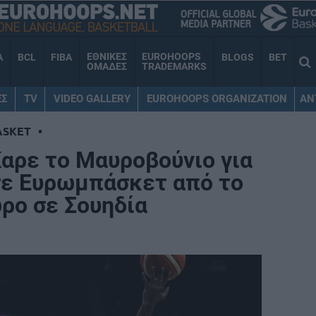
ΕΘΝΙΚΕΣ
EUROHOOPS
A
BCL
FIBA
BLOGS
BET
ΟΜΑΔΕΣ
TRADEMARKS
ΕΣ
TV
VIDEO GALLERY
EUROHOOPS ORGANIZATION
AN
ASKET
•
Καρε το Μαυροβούνιο για
σε Ευρωμπάσκετ από το
ώρο σε Σουηδία