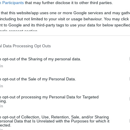
ντας
και πάλι ο κορυφαίος της ομάδας του!
Participants
that may further disclose it to other third parties.
 that this website/app uses one or more Google services and may gath
για πρώτη φορά σε νοκ άουτ φάση του
including but not limited to your visit or usage behaviour. You may click 
πίσει τη Σερβία ή την Τουρκία.
 to Google and its third-party tags to use your data for below specifi
ogle consent section.
 Myles HANDSOME 🤯🤯
l Data Processing Opt Outs
 Myles!
#EuroBasket
o opt-out of the Sharing of my personal data.
Gc
In
uroBasket)
September 3, 2025
o opt-out of the Sale of my Personal Data.
In
τά διαρκώς μετά την πρώτη περίοδο
to opt-out of processing my Personal Data for Targeted
αι νίκησε δίκαια, παρότι ο Νίκολα
ing.
In
31 πόντους, 11 ριμπάουντ και επτά
χνίδι με
o opt-out of Collection, Use, Retention, Sale, and/or Sharing
ersonal Data that Is Unrelated with the Purposes for which it
lected.
In