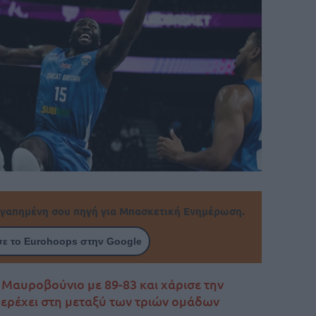
γαπημένη σου πηγή για Μπασκετική Ενημέρωση.
ε το Eurohoops στην Google
Μαυροβούνιο με 89-83 και χάρισε την
περέχει στη μεταξύ των τριών ομάδων