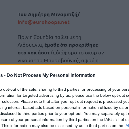
Του Δημήτρη Μιναρετζή/
info@eurohoops.net
Πριν η Σουηδία παίξει με τη
έμαθε ότι προκρίθηκε
Λιθουανία,
στα νοκ άουτ
(αδιάφορο το σκορ αν
νικούσε το Μαυροβούνιο), αφού η
σχεδόν αδιάφορη
Μεγάλη Βρετανία
– που ήθελε νίκη με 33+ πόντους κατά
s -
Do Not Process My Personal Information
των Μαυροβούνιων – έπαιξε για την
to opt-out of the sale, sharing to third parties, or processing of your per
της νίκη σε Ευρωμπάσκετ από τις 8
formation for targeted advertising by us, please use the below opt-out s
r selection. Please note that after your opt-out request is processed y
eing interest-based ads based on personal information utilized by us or
74 και μάλιστα πρώτος σκόρερ τότε ήταν ο
disclosed to third parties prior to your opt-out. You may separately opt-
losure of your personal information by third parties on the IAB’s list of
τα 35 του παίζει ακόμα στην βρετανική
. This information may also be disclosed by us to third parties on the
IA