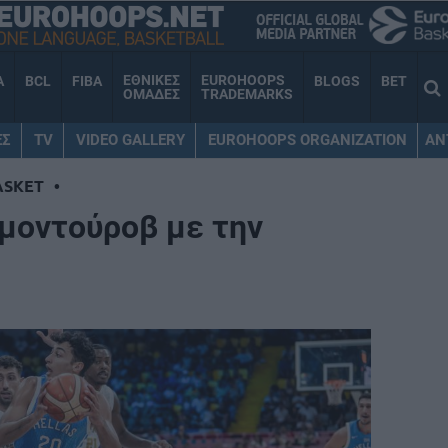
ΕΘΝΙΚΕΣ
EUROHOOPS
A
BCL
FIBA
BLOGS
BET
ΟΜΑΔΕΣ
TRADEMARKS
ΕΣ
TV
VIDEO GALLERY
EUROHOOPS ORGANIZATION
AN
ASKET
•
αμοντούροβ με την