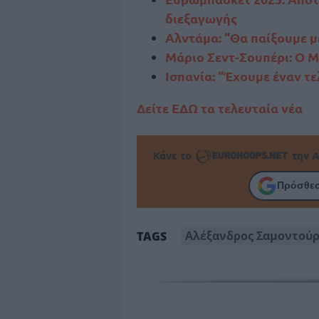
διεξαγωγής
Αλντάμα: “Θα παίξουμε μ
Μάριο Σεντ-Σουπέρι: Ο Μ
Ισπανία: “Έχουμε έναν τε
Δείτε ΕΔΩ τα τελευταία νέα
Κάνε το
την Α
Πρόσθεσ
Αλέξανδρος Σαμοντού
TAGS