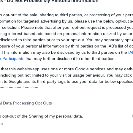
s -
Do Not Process My Personal Information
to opt-out of the sale, sharing to third parties, or processing of your per
formation for targeted advertising by us, please use the below opt-out s
r selection. Please note that after your opt-out request is processed y
eing interest-based ads based on personal information utilized by us or
disclosed to third parties prior to your opt-out. You may separately opt-
losure of your personal information by third parties on the IAB’s list of
. This information may also be disclosed by us to third parties on the
IA
Participants
that may further disclose it to other third parties.
ops.net
 that this website/app uses one or more Google services and may gath
including but not limited to your visit or usage behaviour. You may click 
 to Google and its third-party tags to use your data for below specifi
Κύπρου
λου στην
, με αντίπαλο την Ισπανία
ogle consent section.
παραταχθεί πλήρης.
l Data Processing Opt Outs
λέξανδρος Σαμοντούροβ
δεν θα αγωνιστεί,
ΕΟΚ
αστροκνήμιο. Με την ενημέρωση της
να
o opt-out of the Sharing of my personal data.
In
ίναι για προληπτικούς λόγους.