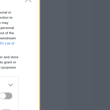
sonal or
ection to
ou may
 personal
out of the
 downstream
B’s List of
er and store
to grant or
ed purposes