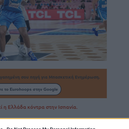
γαπημένη σου πηγή για Μπασκετική Ενημέρωση.
ε το Eurohoops στην Google
ί η Ελλάδα κόντρα στην Ισπανία.
Αποστολή στη Λεμεσό: Μιχάλης