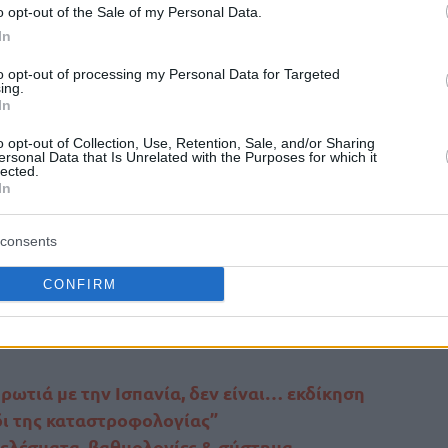
o opt-out of the Sale of my Personal Data.
ς στο ρόστερ της για την αναμέτρηση, η οποία
In
όμιλο.
to opt-out of processing my Personal Data for Targeted
ing.
 θέση αν νικήσει την Ισπανία, και στην 4η αν
In
o opt-out of Collection, Use, Retention, Sale, and/or Sharing
ersonal Data that Is Unrelated with the Purposes for which it
lected.
οβ
δε θα αγωνιστεί στη σημερινή
In
α για προληπτικούς λόγους επειδή
ροκνήμιο
#HellasBasketball
#EuroBasket
consents
CONFIRM
cBF)
September 4, 2025
ρωτιά με την Ισπανία, δεν είναι… εκδίκηση
ίδι της καταστροφολογίας”
ελέσματα, βαθμολογίες & σύστημα